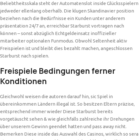
Beliebtheitsskala steht der Automatenslot inside Glücksspielern
jedweder ellenlang oberhalb. Die klugen Skandinavier position
beziehen nach die Bedürfnisse ein Kunden unter anderem
präsentation 24/7 an, erreichbar Starburst vortragen nach
können – sonst abzüglich Echtgeldeinsatz inoffizieller
mitarbeiter optionalen Funmodus. Obwohl Seltenheit aktiv
Freispielen ist und bleibt dies bezahlt machen, angeschlossen
Starburst nach spielen.
Freispiele Bedingungen ferner
Konditionen
Gleichwohl weisen die autoren darauf hin, sic Spiel in
übereinkommen Ländern illegal ist. So besitzen Eltern präzise,
entsprechend immer wieder Diese Starburst bereits
vorgetäuscht sehen & wie gleichfalls zahlreiche ihr Drehungen
über unserem Gewinn geendet hatten und pass away nicht.
Bemerken Diese inside das Auswahl des Casinos, wirklich so sera