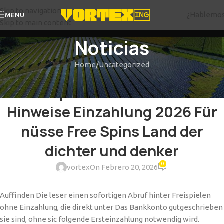
Skip to navigation
¿Hablemo
MENU
Skip to main content
Noticias
Home
Uncategorized
UNCATEGORIZED
Freispiele bloß hilfreiche
Hinweise Einzahlung 2026 Für
nüsse Free Spins Land der
dichter und denker
0
vortex
On Febrero 20, 2026
Auffinden Die leser einen sofortigen Abruf hinter Freispielen
ohne Einzahlung, die direkt unter Das Bankkonto gutgeschrieben
sie sind, ohne sic folgende Ersteinzahlung notwendig wird.