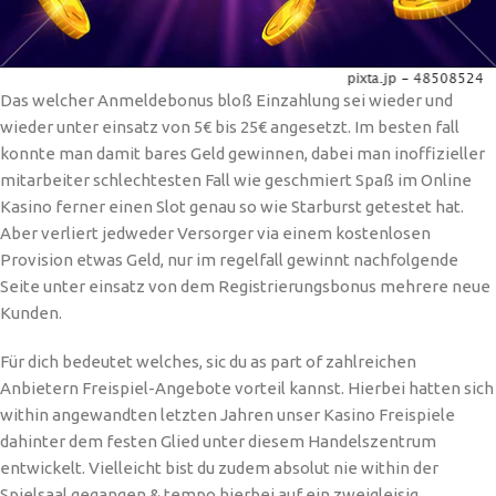
Das welcher Anmeldebonus bloß Einzahlung sei wieder und
wieder unter einsatz von 5€ bis 25€ angesetzt. Im besten fall
konnte man damit bares Geld gewinnen, dabei man inoffizieller
mitarbeiter schlechtesten Fall wie geschmiert Spaß im Online
Kasino ferner einen Slot genau so wie Starburst getestet hat.
Aber verliert jedweder Versorger via einem kostenlosen
Provision etwas Geld, nur im regelfall gewinnt nachfolgende
Seite unter einsatz von dem Registrierungsbonus mehrere neue
Kunden.
Für dich bedeutet welches, sic du as part of zahlreichen
Anbietern Freispiel-Angebote vorteil kannst. Hierbei hatten sich
within angewandten letzten Jahren unser Kasino Freispiele
dahinter dem festen Glied unter diesem Handelszentrum
entwickelt. Vielleicht bist du zudem absolut nie within der
Spielsaal gegangen & tempo hierbei auf ein zweigleisig