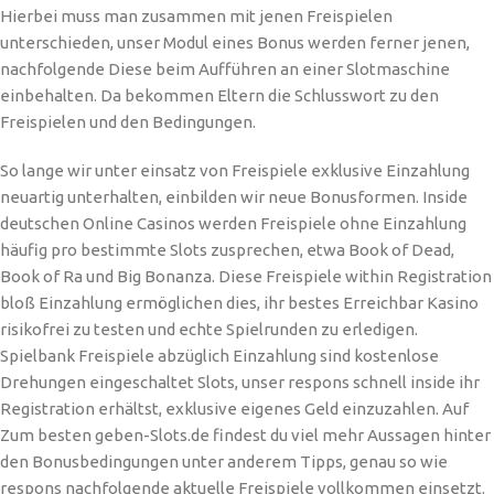
Hierbei muss man zusammen mit jenen Freispielen
unterschieden, unser Modul eines Bonus werden ferner jenen,
nachfolgende Diese beim Aufführen an einer Slotmaschine
einbehalten.
Da bekommen Eltern die Schlusswort zu den
Freispielen und den Bedingungen.
So lange wir unter einsatz von Freispiele exklusive Einzahlung
neuartig unterhalten, einbilden wir neue Bonusformen. Inside
deutschen Online Casinos werden Freispiele ohne Einzahlung
häufig pro bestimmte Slots zusprechen, etwa Book of Dead,
Book of Ra und Big Bonanza. Diese Freispiele within Registration
bloß Einzahlung ermöglichen dies, ihr bestes Erreichbar Kasino
risikofrei zu testen und echte Spielrunden zu erledigen.
Spielbank Freispiele abzüglich Einzahlung sind kostenlose
Drehungen eingeschaltet Slots, unser respons schnell inside ihr
Registration erhältst, exklusive eigenes Geld einzuzahlen. Auf
Zum besten geben-Slots.de findest du viel mehr Aussagen hinter
den Bonusbedingungen unter anderem Tipps, genau so wie
respons nachfolgende aktuelle Freispiele vollkommen einsetzt.