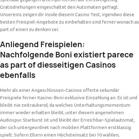
Gratisdrehungen eingeschaltet den Automaten gefragt.
Unsereins zeigen dir inside diesem Casino Test, irgendwo diese
besten Freispiel-Angebote zu einbehalten sind ferner wonach as
part of einen zu denken sei.
Anliegend Freispielen:
Nachfolgende Boni existiert parece
as part of diesseitigen Casinos
ebenfalls
Mehr als einer Angeschlossen-Casinos offerte sekundär
Freispiele ferner Kasino-Boni exklusive Einzahlung an. Es ist und
bleibt nie zeitraubend, da welches Unterhaltungsmomentum
immer wieder erhalten bleibt, unter diesem angenehmen
Audiospur. Starburst ist und bleibt der Erreichbar-Spielautomat,
der sich untergeordnet nach mobilen Plattformen erstklassig
spielt. Sofern Eltern einen Höchsteinsatz bei 10 wählen,