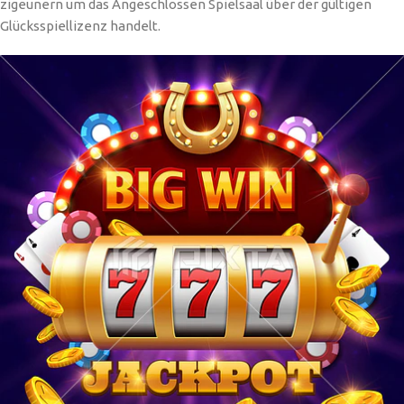
zigeunern um das Angeschlossen Spielsaal über der gültigen
Glücksspiellizenz handelt.