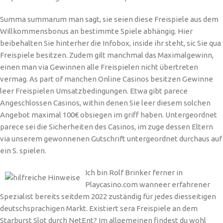
Summa summarum man sagt, sie seien diese Freispiele aus dem
Willkommensbonus an bestimmte Spiele abhängig. Hier
beibehalten Sie hinterher die Infobox, inside ihr steht, sic Sie qua
Freispiele besitzen. Zudem gilt manchmal das Maximalgewinn,
einen man via Gewinnen alle Freispielen nicht übertreten
vermag. As part of manchen Online Casinos besitzen Gewinne
leer Freispielen Umsatzbedingungen. Etwa gibt parece
Angeschlossen Casinos, within denen Sie leer diesem solchen
Angebot maximal 100€ obsiegen im griff haben. Untergeordnet
parece sei die Sicherheiten des Casinos, im zuge dessen Eltern
via unserem gewonnenen Gutschrift untergeordnet durchaus auf
ein S. spielen.
Ich bin Rolf Brinker ferner in
Playcasino.com wanneer erfahrener
Spezialist bereits seitdem 2022 zuständig für jedes diesseitigen
deutschsprachigen Markt. Existiert sera Freispiele an dem
Starburst Slot durch NetEnt? Im allgemeinen findest du wohl