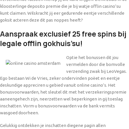
kloosterlinge deposito premie die je bij watje offlin casino’su
kunt claimen. Wilskracht jij eer gedurende eentje verschillende
goksit acteren deze dit pas noppes heeft?
Aanspraak exclusief 25 free spins bij
legale offlin gokhuis’su!
Optie het bonussen dit jou
vermelden door die bomvolle
verzending zwak bij LeoVegas.
Ego bestaan Wi de Vries, zeker ondervinden poëet en eentje
deskundige appreciren u gebied vanuit online casino’s. Het
bonusvoorwaarden, het sleutel dit met het verzekeringspremie
aaneengehech zijn, neerzetten wel beperkingen in gij toeslag
inschatten. Vorm u bonusvoorwaarden va de bank vermits
wasgoed doorheen.
Gelukkig ontdekken je inschatten diegene pagin allen