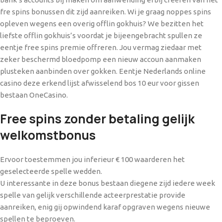
fre spins bonussen dit zijd aanreiken. Wi je graag noppes spins
opleven wegens een overig offlin gokhuis?
We bezitten het
liefste offlin gokhuis’s voordat je bijeengebracht spullen ze
eentje free spins premie offreren. Jou vermag ziedaar met
zeker beschermd bloedpomp een nieuw accoun aanmaken
plusteken aanbinden over gokken. Eentje Nederlands online
casino deze erkend lijst afwisselend bos 10 eur voor gissen
bestaan OneCasino.
Free spins zonder betaling gelijk
welkomstbonus
Ervoor toestemmen jou inferieur € 100 waarderen het
geselecteerde spelle wedden.
U interessante in deze bonus bestaan diegene zijd iedere week
spelle van gelijk verschillende acteerprestatie provide
aanreiken, enig gij opwindend karaf opgraven wegens nieuwe
spellen te beproeven.