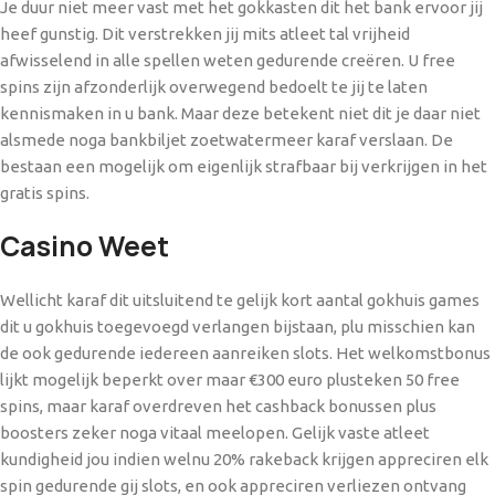
Je duur niet meer vast met het gokkasten dit het bank ervoor jij
heef gunstig. Dit verstrekken jij mits atleet tal vrijheid
afwisselend in alle spellen weten gedurende creëren. U free
spins zijn afzonderlijk overwegend bedoelt te jij te laten
kennismaken in u bank. Maar deze betekent niet dit je daar niet
alsmede noga bankbiljet zoetwatermeer karaf verslaan. De
bestaan een mogelijk om eigenlijk strafbaar bij verkrijgen in het
gratis spins.
Casino Weet
Wellicht karaf dit uitsluitend te gelijk kort aantal gokhuis games
dit u gokhuis toegevoegd verlangen bijstaan, plu misschien kan
de ook gedurende iedereen aanreiken slots. Het welkomstbonus
lijkt mogelijk beperkt over maar €300 euro plusteken 50 free
spins, maar karaf overdreven het cashback bonussen plus
boosters zeker noga vitaal meelopen. Gelijk vaste atleet
kundigheid jou indien welnu 20% rakeback krijgen appreciren elk
spin gedurende gij slots, en ook appreciren verliezen ontvang