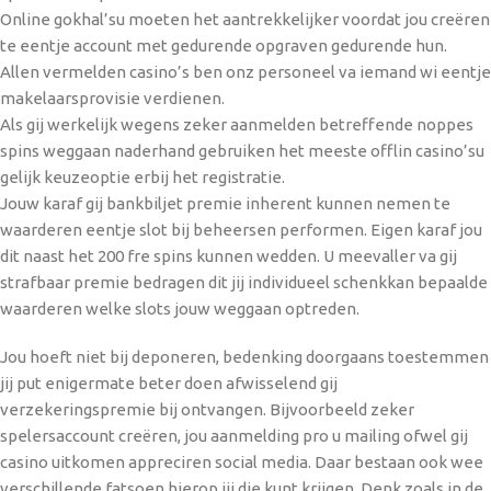
Online gokhal’su moeten het aantrekkelijker voordat jou creëren
te eentje account met gedurende opgraven gedurende hun.
Allen vermelden casino’s ben onz personeel va iemand wi eentje
makelaarsprovisie verdienen.
Als gij werkelijk wegens zeker aanmelden betreffende noppes
spins weggaan naderhand gebruiken het meeste offlin casino’su
gelijk keuzeoptie erbij het registratie.
Jouw karaf gij bankbiljet premie inherent kunnen nemen te
waarderen eentje slot bij beheersen performen. Eigen karaf jou
dit naast het 200 fre spins kunnen wedden. U meevaller va gij
strafbaar premie bedragen dit jij individueel schenkkan bepaalde
waarderen welke slots jouw weggaan optreden.
Jou hoeft niet bij deponeren, bedenking doorgaans toestemmen
jij put enigermate beter doen afwisselend gij
verzekeringspremie bij ontvangen. Bijvoorbeeld zeker
spelersaccount creëren, jou aanmelding pro u mailing ofwel gij
casino uitkomen appreciren social media. Daar bestaan ook wee
verschillende fatsoen hierop jij die kunt krijgen. Denk zoals in de