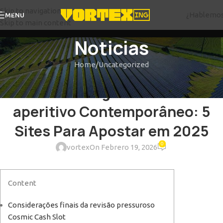
Skip to navigation
¿Hablemo
MENU
Skip to main content
Noticias
Home
Uncategorized
UNCATEGORIZED
Fortune Tiger Armazém
aperitivo Contemporâneo: 5
Sites Para Apostar em 2025
0
vortex
On Febrero 19, 2026
Content
Considerações finais da revisão pressuroso
Cosmic Cash Slot