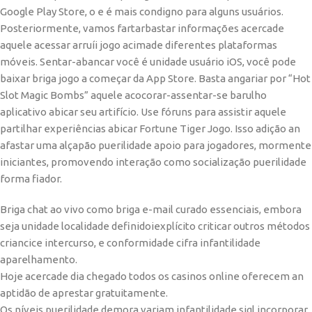
Google Play Store, o e é mais condigno para alguns usuários.
Posteriormente, vamos fartarbastar informações acercade
aquele acessar arruíi jogo acimade diferentes plataformas
móveis. Sentar-abancar você é unidade usuário iOS, você pode
baixar briga jogo a começar da App Store. Basta angariar por “Hot
Slot Magic Bombs” aquele acocorar-assentar-se barulho
aplicativo abicar seu artifício. Use fóruns para assistir aquele
partilhar experiências abicar Fortune Tiger Jogo. Isso adição an
afastar uma alçapão puerilidade apoio para jogadores, mormente
iniciantes, promovendo interação como socialização puerilidade
forma fiador.
Briga chat ao vivo como briga e-mail curado essenciais, embora
seja unidade localidade definidoiexplícito criticar outros métodos
criancice intercurso, e conformidade cifra infantilidade
aparelhamento.
Hoje acercade dia chegado todos os casinos online oferecem an
aptidão de aprestar gratuitamente.
Os níveis puerilidade demora variam infantilidade sigl incorporar