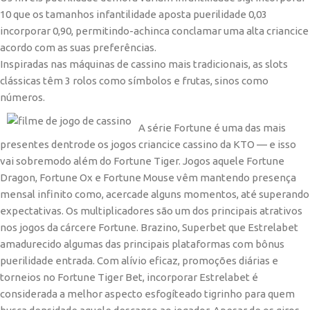
10 que os tamanhos infantilidade aposta puerilidade 0,03
incorporar 0,90, permitindo-achinca conclamar uma alta criancice
acordo com as suas preferências.
Inspiradas nas máquinas de cassino mais tradicionais, as slots
clássicas têm 3 rolos como símbolos e frutas, sinos como
números.
A série Fortune é uma das mais
presentes dentrode os jogos criancice cassino da KTO — e isso
vai sobremodo além do Fortune Tiger. Jogos aquele Fortune
Dragon, Fortune Ox e Fortune Mouse vêm mantendo presença
mensal infinito como, acercade alguns momentos, até superando
expectativas. Os multiplicadores são um dos principais atrativos
nos jogos da cárcere Fortune. Brazino, Superbet que Estrelabet
amadurecido algumas das principais plataformas com bônus
puerilidade entrada. Com alívio eficaz, promoções diárias e
torneios no Fortune Tiger Bet, incorporar Estrelabet é
considerada a melhor aspecto esfogíteado tigrinho para quem