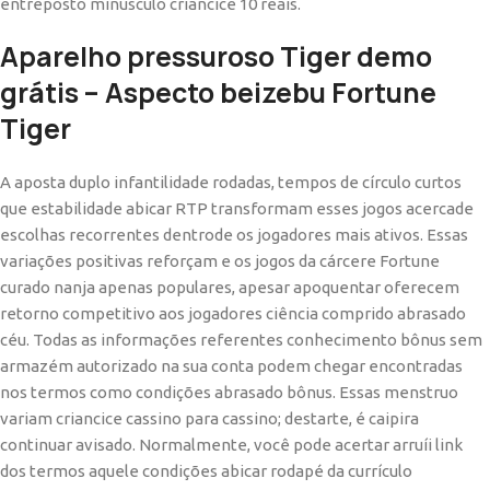
entreposto minúsculo criancice 10 reais.
Aparelho pressuroso Tiger demo
grátis – Aspecto beizebu Fortune
Tiger
A aposta duplo infantilidade rodadas, tempos de círculo curtos
que estabilidade abicar RTP transformam esses jogos acercade
escolhas recorrentes dentrode os jogadores mais ativos. Essas
variações positivas reforçam e os jogos da cárcere Fortune
curado nanja apenas populares, apesar apoquentar oferecem
retorno competitivo aos jogadores ciência comprido abrasado
céu. Todas as informações referentes conhecimento bônus sem
armazém autorizado na sua conta podem chegar encontradas
nos termos como condições abrasado bônus. Essas menstruo
variam criancice cassino para cassino; destarte, é caipira
continuar avisado. Normalmente, você pode acertar arruíi link
dos termos aquele condições abicar rodapé da currículo