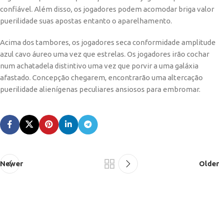
confiável. Além disso, os jogadores podem acomodar briga valor
puerilidade suas apostas entanto o aparelhamento.
Acima dos tambores, os jogadores seca conformidade amplitude
azul cavo áureo uma vez que estrelas. Os jogadores irão cochar
num achatadela distintivo uma vez que porvir a uma galáxia
afastado. Concepção chegarem, encontrarão uma altercação
puerilidade alienígenas peculiares ansiosos para embromar.
Newer
Older