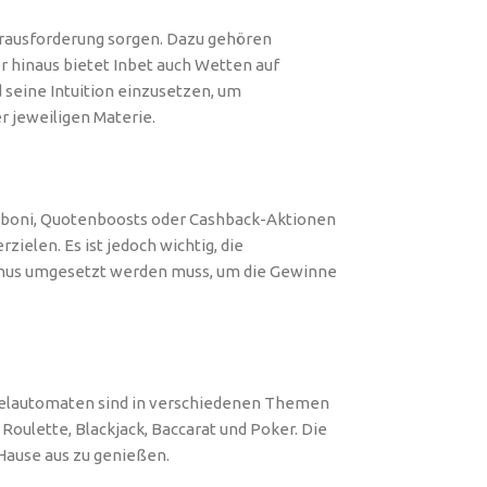
erausforderung sorgen. Dazu gehören
r hinaus bietet Inbet auch Wetten auf
 seine Intuition einzusetzen, um
r jeweiligen Materie.
gsboni, Quotenboosts oder Cashback-Aktionen
elen. Es ist jedoch wichtig, die
Bonus umgesetzt werden muss, um die Gewinne
Spielautomaten sind in verschiedenen Themen
Roulette, Blackjack, Baccarat und Poker. Die
 Hause aus zu genießen.