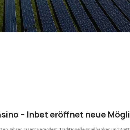
sino – Inbet eröffnet neue Mögl
etzten Jahren rasant verändert. Traditionelle Spielbanken und W