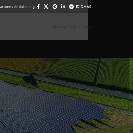
caciones de dataming
IDIOMAS
Noticias
WhatsApp
ue Möglichkeiten