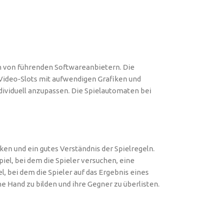
en von führenden Softwareanbietern. Die
Video-Slots mit aufwendigen Grafiken und
dividuell anzupassen. Die Spielautomaten bei
ken und ein gutes Verständnis der Spielregeln.
piel, bei dem die Spieler versuchen, eine
l, bei dem die Spieler auf das Ergebnis eines
e Hand zu bilden und ihre Gegner zu überlisten.