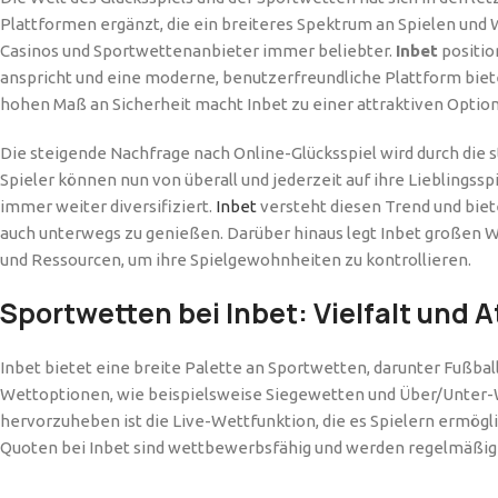
Plattformen ergänzt, die ein breiteres Spektrum an Spielen und 
Casinos und Sportwettenanbieter immer beliebter.
Inbet
positio
anspricht und eine moderne, benutzerfreundliche Plattform bie
hohen Maß an Sicherheit macht Inbet zu einer attraktiven Option 
Die steigende Nachfrage nach Online-Glücksspiel wird durch die
Spieler können nun von überall und jederzeit auf ihre Lieblingssp
immer weiter diversifiziert.
Inbet
versteht diesen Trend und biet
auch unterwegs zu genießen. Darüber hinaus legt Inbet großen 
und Ressourcen, um ihre Spielgewohnheiten zu kontrollieren.
Sportwetten bei Inbet: Vielfalt und A
Inbet bietet eine breite Palette an Sportwetten, darunter Fußball
Wettoptionen, wie beispielsweise Siegewetten und Über/Unter-
hervorzuheben ist die Live-Wettfunktion, die es Spielern ermög
Quoten bei Inbet sind wettbewerbsfähig und werden regelmäßig 