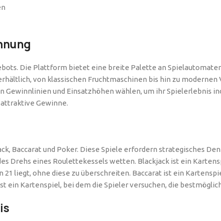
en
nnung
ebots. Die Plattform bietet eine breite Palette an Spielautomat
hältlich, von klassischen Fruchtmaschinen bis hin zu modernen 
on Gewinnlinien und Einsatzhöhen wählen, um ihr Spielerlebnis in
 attraktive Gewinne.
ack, Baccarat und Poker. Diese Spiele erfordern strategisches Den
 des Drehs eines Roulettekessels wetten. Blackjack ist ein Kartens
1 liegt, ohne diese zu überschreiten. Baccarat ist ein Kartenspie
 ein Kartenspiel, bei dem die Spieler versuchen, die bestmöglich
is