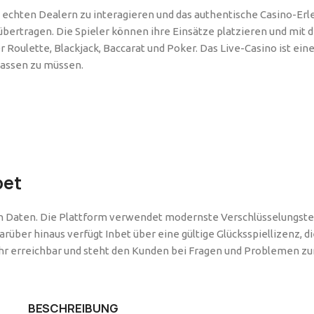
it echten Dealern zu interagieren und das authentische Casino-Erl
bertragen. Die Spieler können ihre Einsätze platzieren und mit 
r Roulette, Blackjack, Baccarat und Poker. Das Live-Casino ist ein
lassen zu müssen.
bet
en Daten. Die Plattform verwendet modernste Verschlüsselungstec
rüber hinaus verfügt Inbet über eine gültige Glücksspiellizenz,
Uhr erreichbar und steht den Kunden bei Fragen und Problemen zu
BESCHREIBUNG