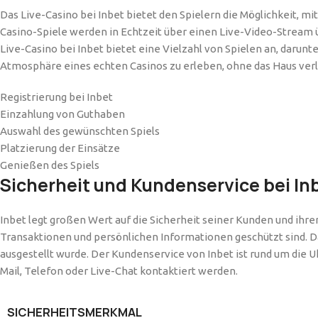
Das Live-Casino bei Inbet bietet den Spielern die Möglichkeit, m
Casino-Spiele werden in Echtzeit über einen Live-Video-Stream ü
Live-Casino bei Inbet bietet eine Vielzahl von Spielen an, darunte
Atmosphäre eines echten Casinos zu erleben, ohne das Haus ver
Registrierung bei Inbet
Einzahlung von Guthaben
Auswahl des gewünschten Spiels
Platzierung der Einsätze
Genießen des Spiels
Sicherheit und Kundenservice bei In
Inbet legt großen Wert auf die Sicherheit seiner Kunden und ihr
Transaktionen und persönlichen Informationen geschützt sind. Da
ausgestellt wurde. Der Kundenservice von Inbet ist rund um die 
Mail, Telefon oder Live-Chat kontaktiert werden.
SICHERHEITSMERKMAL