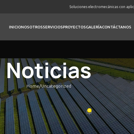
Soluciones electromecánicas con apli
INICIO
NOSOTROS
SERVICIOS
PROYECTOS
GALERÍA
CONTÁCTANOS
Noticias
Home
Uncategorized
UNCATEGORIZED
 Horus Brd Erreiche Vermögen
0
Posted by
vortex
On Febrero 18, 2026
ins nächsthöhere, besser zahlende Kürzel umgewandelt. Ägyptische