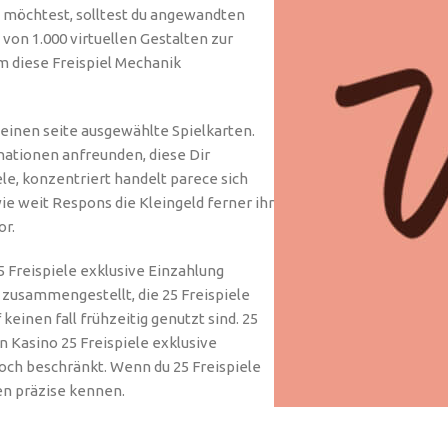
n möchtest, solltest du angewandten
von 1.000 virtuellen Gestalten zur
m diese Freispiel Mechanik
 einen seite ausgewählte Spielkarten.
nationen anfreunden, diese Dir
le, konzentriert handelt parece sich
ie weit Respons die Kleingeld ferner ihr
or.
5 Freispiele exklusive Einzahlung
 zusammengestellt, die 25 Freispiele
keinen fall frühzeitig genutzt sind. 25
n Kasino 25 Freispiele exklusive
doch beschränkt. Wenn du 25 Freispiele
en präzise kennen.