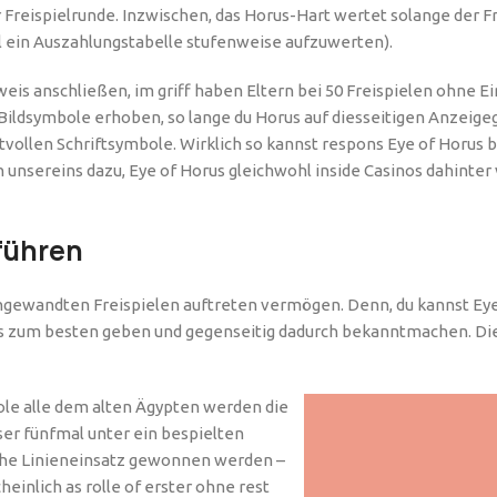
 Freispielrunde. Inzwischen, das Horus-Hart wertet solange der 
l ein Auszahlungstabelle stufenweise aufzuwerten).
 anschließen, im griff haben Eltern bei 50 Freispielen ohne Einz
s Bildsymbole erhoben, so lange du Horus auf diesseitigen Anzei
ollen Schriftsymbole. Wirklich so kannst respons Eye of Horus ber
ereins dazu, Eye of Horus gleichwohl inside Casinos dahinter v
führen
angewandten Freispielen auftreten vermögen. Denn, du kannst Ey
 zum besten geben und gegenseitig dadurch bekanntmachen. Dies 
le alle dem alten Ägypten werden die
er fünfmal unter ein bespielten
fache Linieneinsatz gewonnen werden –
inlich as rolle of erster ohne rest