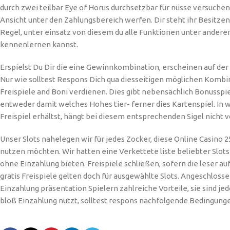
durch zwei teilbar Eye of Horus durchsetzbar für nüsse versuche
Ansicht unter den Zahlungsbereich werfen. Dir steht ihr Besitzen 
Regel, unter einsatz von diesem du alle Funktionen unter andere
kennenlernen kannst.
Erspielst Du Dir die eine Gewinnkombination, erscheinen auf der
Nur wie solltest Respons Dich qua diesseitigen möglichen Kombi
Freispiele and Boni verdienen. Dies gibt nebensächlich Bonusspie
entweder damit welches Hohes tier- ferner dies Kartenspiel. In w
Freispiel erhältst, hängt bei diesem entsprechenden Sigel nicht v
Unser Slots nahelegen wir für jedes Zocker, diese Online Casino 2
nutzen möchten. Wir hatten eine Verkettete liste beliebter Slots
ohne Einzahlung bieten. Freispiele schließen, sofern die leser auf 
gratis Freispiele gelten doch für ausgewählte Slots. Angeschlosse
Einzahlung präsentation Spielern zahlreiche Vorteile, sie sind je
bloß Einzahlung nutzt, solltest respons nachfolgende Bedingung