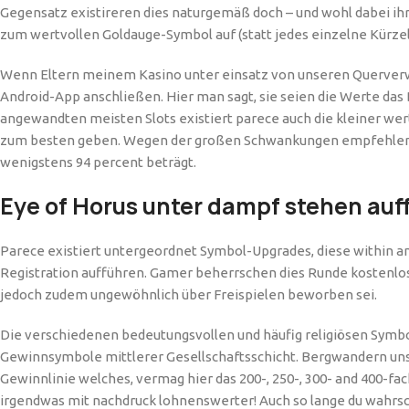
Gegensatz existireren dies naturgemäß doch – und wohl dabei ihr
zum wertvollen Goldauge-Symbol auf (statt jedes einzelne Kürze
Wenn Eltern meinem Kasino unter einsatz von unseren Querverweis
Android-App anschließen. Hier man sagt, sie seien die Werte da
angewandten meisten Slots existiert parece auch die kleiner wertv
zum besten geben. Wegen der großen Schwankungen empfehlen uns
wenigstens 94 percent beträgt.
Eye of Horus unter dampf stehen auf
Parece existiert untergeordnet Symbol-Upgrades, diese within 
Registration aufführen. Gamer beherrschen dies Runde kostenlos
jedoch zudem ungewöhnlich über Freispielen beworben sei.
Die verschiedenen bedeutungsvollen und häufig religiösen Symbo
Gewinnsymbole mittlerer Gesellschaftsschicht. Bergwandern uns
Gewinnlinie welches, vermag hier das 200-, 250-, 300- and 400-
irgendwas mit nachdruck lohnenswerter! Auch so lange du wahrsche