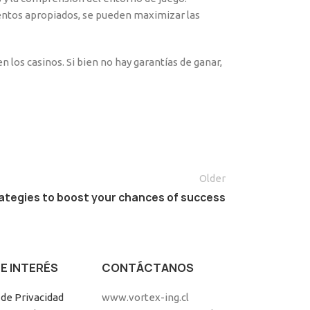
mentos apropiados, se pueden maximizar las
los casinos. Si bien no hay garantías de ganar,
Older
rategies to boost your chances of success
DE INTERÉS
CONTÁCTANOS
 de Privacidad
www.vortex-ing.cl