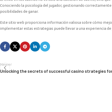
Conociendo la psicología del jugador, gestionando correctamente
posibilidades de ganar.
Este sitio web proporciona información valiosa sobre cómo mejorar
implementar estas estrategias puede llevar a una experiencia de
Newer
Unlocking the secrets of successful casino strategies fo