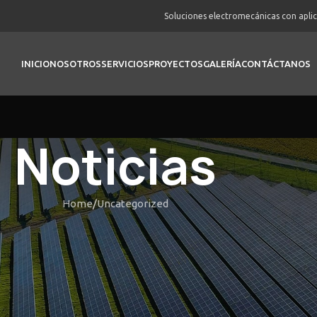
Soluciones electromecánicas con apli
INICIO
NOSOTROS
SERVICIOS
PROYECTOS
GALERÍA
CONTÁCTANOS
Noticias
Home
Uncategorized
UNCATEGORIZED
del éxito en los casinos Estrate
ganancias
Posted by
vortex
On Febrero 21, 2026