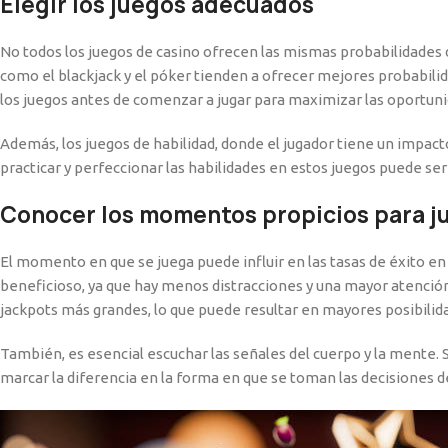
Elegir los juegos adecuados
No todos los juegos de casino ofrecen las mismas probabilidades de
como el blackjack y el póker tienden a ofrecer mejores probabili
los juegos antes de comenzar a jugar para maximizar las oportuni
Además, los juegos de habilidad, donde el jugador tiene un impact
practicar y perfeccionar las habilidades en estos juegos puede ser
Conocer los momentos propicios para j
El momento en que se juega puede influir en las tasas de éxito e
beneficioso, ya que hay menos distracciones y una mayor atención
jackpots más grandes, lo que puede resultar en mayores posibilid
También, es esencial escuchar las señales del cuerpo y la mente. 
marcar la diferencia en la forma en que se toman las decisiones d