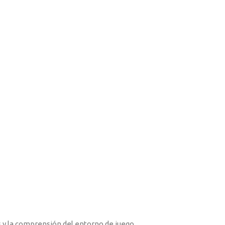
s y la comprensión del entorno de juego.