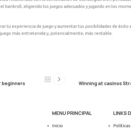
 el bankroll, eligiendo los juegos adecuados y jugando en los mo
 tu experiencia de juego y aumentar tus posibilidades de éxito en 
 juego más entretenida y, potencialmente, más rentable.
r beginners
Winning at casinos St
MENU PRINCIPAL
LINKS 
Inicio
Políticas