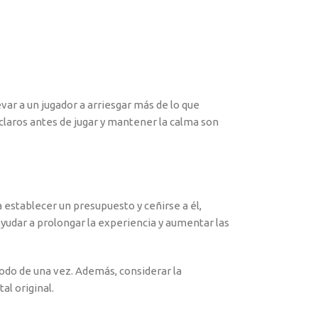
ar a un jugador a arriesgar más de lo que
 claros antes de jugar y mantener la calma son
a establecer un presupuesto y ceñirse a él,
yudar a prolongar la experiencia y aumentar las
 todo de una vez. Además, considerar la
al original.