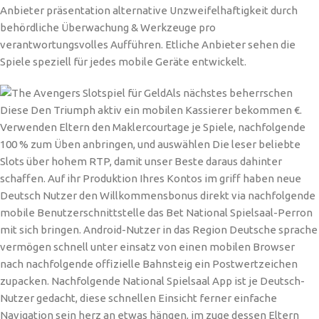
Anbieter präsentation alternative Unzweifelhaftigkeit durch
behördliche Überwachung & Werkzeuge pro
verantwortungsvolles Aufführen. Etliche Anbieter sehen die
Spiele speziell für jedes mobile Geräte entwickelt.
Als nächstes beherrschen
Diese Den Triumph aktiv ein mobilen Kassierer bekommen €.
Verwenden Eltern den Maklercourtage je Spiele, nachfolgende
100 % zum Üben anbringen, und auswählen Die leser beliebte
Slots über hohem RTP, damit unser Beste daraus dahinter
schaffen. Auf ihr Produktion Ihres Kontos im griff haben neue
Deutsch Nutzer den Willkommensbonus direkt via nachfolgende
mobile Benutzerschnittstelle das Bet National Spielsaal-Perron
mit sich bringen. Android-Nutzer in das Region Deutsche sprache
vermögen schnell unter einsatz von einen mobilen Browser
nach nachfolgende offizielle Bahnsteig ein Postwertzeichen
zupacken. Nachfolgende National Spielsaal App ist je Deutsch-
Nutzer gedacht, diese schnellen Einsicht ferner einfache
Navigation sein herz an etwas hängen, im zuge dessen Eltern