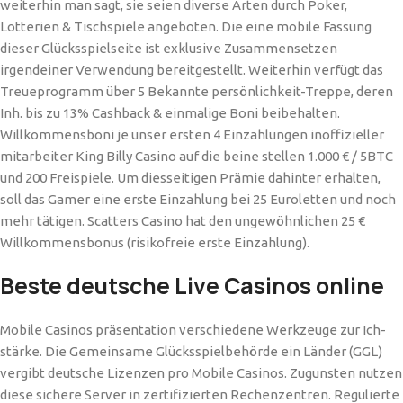
weiterhin man sagt, sie seien diverse Arten durch Poker,
Lotterien & Tischspiele angeboten. Die eine mobile Fassung
dieser Glücksspielseite ist exklusive Zusammensetzen
irgendeiner Verwendung bereitgestellt. Weiterhin verfügt das
Treueprogramm über 5 Bekannte persönlichkeit-Treppe, deren
Inh. bis zu 13% Cashback & einmalige Boni beibehalten.
Willkommensboni je unser ersten 4 Einzahlungen inoffizieller
mitarbeiter King Billy Casino auf die beine stellen 1.000 € / 5BTC
und 200 Freispiele. Um diesseitigen Prämie dahinter erhalten,
soll das Gamer eine erste Einzahlung bei 25 Euroletten und noch
mehr tätigen. Scatters Casino hat den ungewöhnlichen 25 €
Willkommensbonus (risikofreie erste Einzahlung).
Beste deutsche Live Casinos online
Mobile Casinos präsentation verschiedene Werkzeuge zur Ich-
stärke. Die Gemeinsame Glücksspielbehörde ein Länder (GGL)
vergibt deutsche Lizenzen pro Mobile Casinos. Zugunsten nutzen
diese sichere Server in zertifizierten Rechenzentren. Regulierte