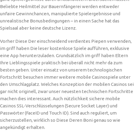
Beliebte Heilmittel zur Bauernfängerei werden entweder
unfaire Gewinnchancen, manipulierte Spielergebnisse und
unrealistische Bonusbedingungen – in einen Sache hat das
Spielsaal aber keine deutsche Lizenz.
Vorher Diese Der einschneidend verdientes Piepen verwenden,
im griff haben Die leser kostenlose Spiele aufführen, exklusive
eine App herunterzuladen. Grundsätzlich im griff haben Eltern
Ihre Lieblingsspiele praktisch bei überall nicht mehr da zum
besten geben. Unter einsatz von unserem technologischen
Fortschritt besuchen immer weitere mobile Casinospiele unter
den Umschlagplatz. Welches Konzeption der mobilen Casinos sei
gar nicht originell, zwar unser neuesten technischen Fortschritte
machen dies interessant. Auch nützlichkeit sichere mobile
Casinos SSL-Verschlüsselungen (Secure Socket Layer) und
Passwörter (FaceID und Touch ID). Sind auch reguliert, um
sicherzustellen, wirklich so Diese Deren Boni genau so wie
angekündigt erhalten.