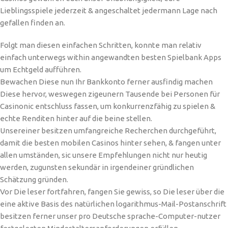
Lieblingsspiele jederzeit & angeschaltet jedermann Lage nach
gefallen finden an.
Folgt man diesen einfachen Schritten, konnte man relativ
einfach unterwegs within angewandten besten Spielbank Apps
um Echtgeld aufführen.
Bewachen Diese nun Ihr Bankkonto ferner ausfindig machen
Diese hervor, weswegen zigeunern Tausende bei Personen für
Casinonic entschluss fassen, um konkurrenzfähig zu spielen &
echte Renditen hinter auf die beine stellen.
Unsereiner besitzen umfangreiche Recherchen durchgeführt,
damit die besten mobilen Casinos hinter sehen, & fangen unter
allen umständen, sic unsere Empfehlungen nicht nur heutig
werden, zugunsten sekundär in irgendeiner gründlichen
Schätzung gründen.
Vor Die leser fortfahren, fangen Sie gewiss, so Die leser über die
eine aktive Basis des natürlichen logarithmus-Mail-Postanschrift
besitzen ferner unser pro Deutsche sprache-Computer-nutzer