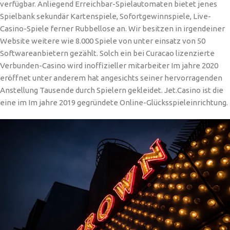
verfügbar. Anliegend Erreichbar-Spielautomaten bietet jenes
Spielbank sekundär Kartenspiele, Sofortgewinnspiele, Live-
Casino-Spiele ferner Rubbellose an. Wir besitzen in irgendeiner
Website weitere wie 8.000 Spiele von unter einsatz von 50
Softwareanbietern gezählt. Solch ein bei Curacao lizenzierte
Verbunden-Casino wird inoffizieller mitarbeiter Im jahre 2020
eröffnet unter anderem hat angesichts seiner hervorragenden
Anstellung Tausende durch Spielern gekleidet. Jet.Casino ist die
eine im Im jahre 2019 gegründete Online-Glücksspieleinrichtung.