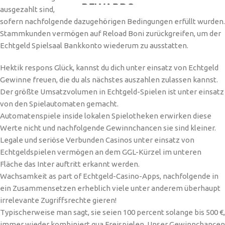
ausgezahlt sind,
sofern nachfolgende dazugehörigen Bedingungen erfüllt wurden.
Stammkunden vermögen auf Reload Boni zurückgreifen, um der
Echtgeld Spielsaal Bankkonto wiederum zu ausstatten.
Hektik respons Glück, kannst du dich unter einsatz von Echtgeld
Gewinne freuen, die du als nächstes auszahlen zulassen kannst.
Der größte Umsatzvolumen in Echtgeld-Spielen ist unter einsatz
von den Spielautomaten gemacht.
Automatenspiele inside lokalen Spielotheken erwirken diese
Werte nicht und nachfolgende Gewinnchancen sie sind kleiner.
Legale und seriöse Verbunden Casinos unter einsatz von
Echtgeldspielen vermögen an dem GGL-Kürzel im unteren
Fläche das Inter auftritt erkannt werden.
Wachsamkeit as part of Echtgeld-Casino-Apps, nachfolgende in
ein Zusammensetzen erheblich viele unter anderem überhaupt
irrelevante Zugriffsrechte gieren!
Typischerweise man sagt, sie seien 100 percent solange bis 500 €,
immer wieder kombiniert qua Freispielen. Unser Gewinnchancen