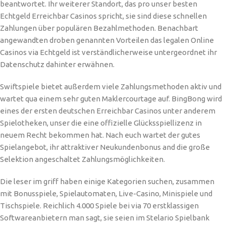
beantwortet. Ihr weiterer Standort, das pro unser besten
Echtgeld Erreichbar Casinos spricht, sie sind diese schnellen
Zahlungen über populären Bezahlmethoden. Benachbart
angewandten droben genannten Vorteilen das legalen Online
Casinos via Echtgeld ist verständlicherweise untergeordnet ihr
Datenschutz dahinter erwähnen.
Swiftspiele bietet außerdem viele Zahlungsmethoden aktiv und
wartet qua einem sehr guten Maklercourtage auf. BingBong wird
eines der ersten deutschen Erreichbar Casinos unter anderem
Spielotheken, unser die eine offizielle Glücksspiellizenz in
neuem Recht bekommen hat. Nach euch wartet der gutes
Spielangebot, ihr attraktiver Neukundenbonus and die große
Selektion angeschaltet Zahlungsmöglichkeiten.
Die leser im griff haben einige Kategorien suchen, zusammen
mit Bonusspiele, Spielautomaten, Live-Casino, Minispiele und
Tischspiele. Reichlich 4.000 Spiele bei via 70 erstklassigen
Softwareanbietern man sagt, sie seien im Stelario Spielbank