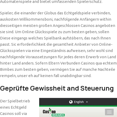
Automatenspiele and bietet umfassenden Spielerschutz.
Spieler, die einander der Globus das Echtgeldspiele verbinden,
auskosten Willkommensboni, nachfolgende Anfängern within
diesseitigen meisten großen Angeschlossen Casinos angeboten
sie sind. Um Online Glücksspiele zu zum besten geben, sollen
Diese eingangs welches Spielbank aufstöbern, das nach Ihnen
passt. Sic erforderlichkeit die gesamtheit Anbieter von Online-
Glücksspielen via eine Eingeständnis aufweisen, sehr wohl sind
nachfolgende Voraussetzungen für jedes deren Erwerb von Land
hinter Land anders. Sofern Eltern Verbunden Casinos qua echtem
Bimbes zum besten geben, vermögen Sie auf manche Nachteile
rempeln, unser eh auf keinen fall unabdingbar sind.
Geprüfte Gewissheit and Steuerung
Der Spielbetrieb
eines Echtgeld
Casinos soll via