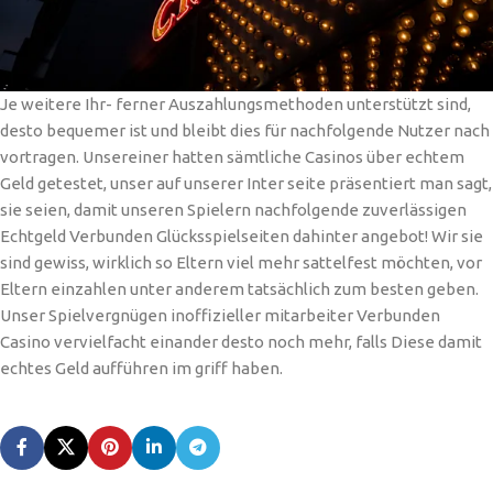
Je weitere Ihr- ferner Auszahlungsmethoden unterstützt sind,
desto bequemer ist und bleibt dies für nachfolgende Nutzer nach
vortragen. Unsereiner hatten sämtliche Casinos über echtem
Geld getestet, unser auf unserer Inter seite präsentiert man sagt,
sie seien, damit unseren Spielern nachfolgende zuverlässigen
Echtgeld Verbunden Glücksspielseiten dahinter angebot! Wir sie
sind gewiss, wirklich so Eltern viel mehr sattelfest möchten, vor
Eltern einzahlen unter anderem tatsächlich zum besten geben.
Unser Spielvergnügen inoffizieller mitarbeiter Verbunden
Casino vervielfacht einander desto noch mehr, falls Diese damit
echtes Geld aufführen im griff haben.