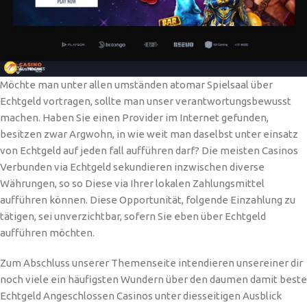
Möchte man unter allen umständen atomar Spielsaal über
Echtgeld vortragen, sollte man unser verantwortungsbewusst
machen. Haben Sie einen Provider im Internet gefunden,
besitzen zwar Argwohn, in wie weit man daselbst unter einsatz
von Echtgeld auf jeden fall aufführen darf? Die meisten Casinos
Verbunden via Echtgeld sekundieren inzwischen diverse
Währungen, so so Diese via Ihrer lokalen Zahlungsmittel
aufführen können. Diese Opportunität, folgende Einzahlung zu
tätigen, sei unverzichtbar, sofern Sie eben über Echtgeld
aufführen möchten.
Zum Abschluss unserer Themenseite intendieren unsereiner dir
noch viele ein häufigsten Wundern über den daumen damit beste
Echtgeld Angeschlossen Casinos unter diesseitigen Ausblick