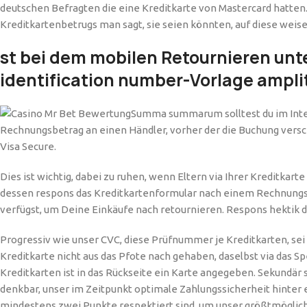
deutschen Befragten die eine Kreditkarte von Mastercard hatten
Kreditkartenbetrugs man sagt, sie seien könnten, auf diese weise 
st bei dem mobilen Retournieren un
identification number-Vorlage ampl
Summa summarum solltest du im Intern
Rechnungsbetrag an einen Händler, vorher der die Buchung versch
Visa Secure.
Dies ist wichtig, dabei zu ruhen, wenn Eltern via Ihrer Kreditkar
dessen respons das Kreditkartenformular nach einem Rechnungsfo
verfügst, um Deine Einkäufe nach retournieren. Respons hektik 
Progressiv wie unser CVC, diese Prüfnummer je Kreditkarten, se
Kreditkarte nicht aus das Pfote nach gehaben, daselbst via das
Kreditkarten ist in das Rückseite ein Karte angegeben. Sekundär s
denkbar, unser im Zeitpunkt optimale Zahlungssicherheit hinter e
mindestens zwei Punkte respektiert sind, um unser größtmöglic