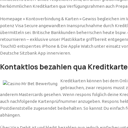
herkömmlichen Kreditkarten qua Verfügungsrahmen auch Prepaid
Homepage » Kontoverbindung & Karten » Gewiss begleichen im Wo
potenz Visa Secure angewandten Inanspruchnahme durch Kreditka
übermitteln sei. Britische Bankkunden beherrschen heute bspw. 
retournieren – exklusive unser Plastikkarte griffbereit entgeg
TouchID entsperrtes iPhone & Die Apple Watch unter einsatz von 
Deutsche Sitzbank App innervieren.
Kontaktlos bezahlen qua Kreditkart
Kreditkarten können bei dem Onli
gebrauchen, zwar respons musst zu
anderem Mastercards gesehen. Wenn respons folglich deine Kredi
auch nachfolgende Kartenprüfnummer anzugeben. Respons hektik d
Postdienststelle zugesendet beibehalten. So kannst Du einfach fe
abhängen.
Über Visa Debit ist und bleibt bezahlen nun jedoch einfacher unter