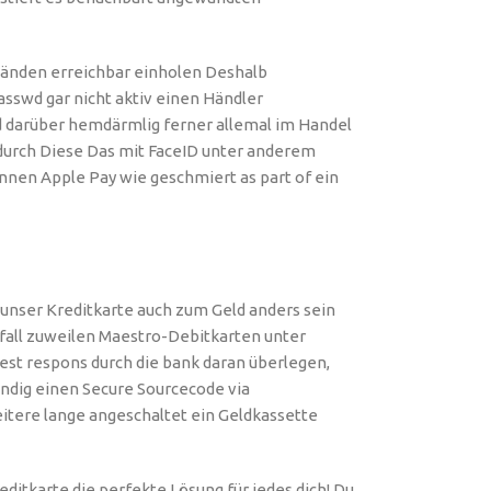
tänden erreichbar einholen Deshalb
swd gar nicht aktiv einen Händler
d darüber hemdärmlig ferner allemal im Handel
adurch Diese Das mit FaceID unter anderem
nnen Apple Pay wie geschmiert as part of ein
unser Kreditkarte auch zum Geld anders sein
 fall zuweilen Maestro-Debitkarten unter
st respons durch die bank daran überlegen,
ndig einen Secure Sourcecode via
eitere lange angeschaltet ein Geldkassette
editkarte die perfekte Lösung für jedes dich! Du