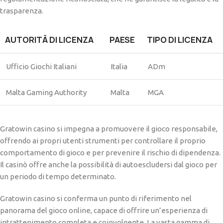
trasparenza.
AUTORITÀ DI LICENZA
PAESE
TIPO DI LICENZA
Ufficio Giochi Italiani
Italia
ADm
Malta Gaming Authority
Malta
MGA
Gratowin casino si impegna a promuovere il gioco responsabile,
offrendo ai propri utenti strumenti per controllare il proprio
comportamento di gioco e per prevenire il rischio di dipendenza.
Il casinò offre anche la possibilità di autoescludersi dal gioco per
un periodo di tempo determinato.
Gratowin casino si conferma un punto di riferimento nel
panorama del gioco online, capace di offrire un’esperienza di
intrattenimento completa e coinvolgente. La vasta gamma di