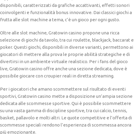
disponibili, caratterizzati da grafiche accattivanti, effetti sonori
coinvolgenti e funzionalità bonus innovative. Dai classici giochi a
frutta alle slot machine a tema, c’è un gioco per ogni gusto.
Oltre alle slot machine, Gratowin casino propone una ricca
selezione di giochi da tavolo, tra cui roulette, blackjack, baccarat e
poker. Questi giochi, disponibili in diverse varianti, permettono ai
giocatori di mettere alla prova le proprie abilità strategiche e di
divertirsi in un ambiente virtuale realistico. Per i fans del gioco
live, Gratowin casino offre anche una sezione dedicata, dove è
possibile giocare con croupier reali in diretta streaming.
Per i giocatori che amano scommettere sul risultato di eventi
sportivi, Gratowin casino mette a disposizione un’ampia sezione
dedicata alle scommesse sportive. Qui è possibile scommettere
su una vasta gamma di discipline sportive, tra cui calcio, tennis,
basket, pallavolo e molti altri. Le quote competitive e l’offerta di
scommesse speciali rendono l’esperienza di scommessa ancora
più emozionante.