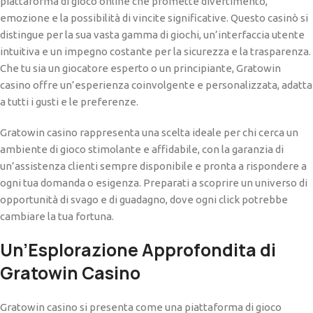
piattaforma di gioco online che promette divertimento,
emozione e la possibilità di vincite significative. Questo casinò si
distingue per la sua vasta gamma di giochi, un’interfaccia utente
intuitiva e un impegno costante per la sicurezza e la trasparenza.
Che tu sia un giocatore esperto o un principiante, Gratowin
casino offre un’esperienza coinvolgente e personalizzata, adatta
a tutti i gusti e le preferenze.
Gratowin casino rappresenta una scelta ideale per chi cerca un
ambiente di gioco stimolante e affidabile, con la garanzia di
un’assistenza clienti sempre disponibile e pronta a rispondere a
ogni tua domanda o esigenza. Preparati a scoprire un universo di
opportunità di svago e di guadagno, dove ogni click potrebbe
cambiare la tua fortuna.
Un’Esplorazione Approfondita di
Gratowin Casino
Gratowin casino si presenta come una piattaforma di gioco