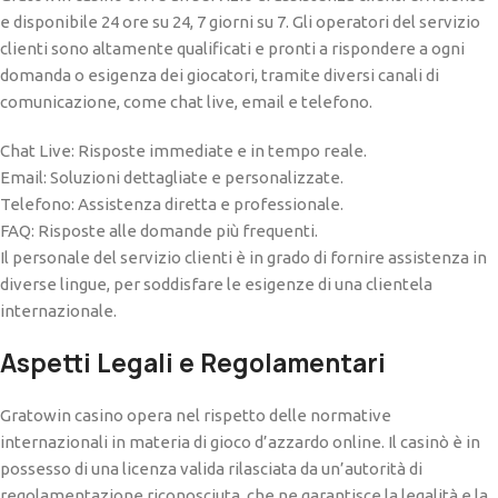
e disponibile 24 ore su 24, 7 giorni su 7. Gli operatori del servizio
clienti sono altamente qualificati e pronti a rispondere a ogni
domanda o esigenza dei giocatori, tramite diversi canali di
comunicazione, come chat live, email e telefono.
Chat Live: Risposte immediate e in tempo reale.
Email: Soluzioni dettagliate e personalizzate.
Telefono: Assistenza diretta e professionale.
FAQ: Risposte alle domande più frequenti.
Il personale del servizio clienti è in grado di fornire assistenza in
diverse lingue, per soddisfare le esigenze di una clientela
internazionale.
Aspetti Legali e Regolamentari
Gratowin casino opera nel rispetto delle normative
internazionali in materia di gioco d’azzardo online. Il casinò è in
possesso di una licenza valida rilasciata da un’autorità di
regolamentazione riconosciuta, che ne garantisce la legalità e la