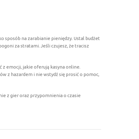
o sposób na zarabianie pieniędzy. Ustal budżet
ogoni za stratami. Jeśli czujesz, że tracisz
z emocji, jakie oferują kasyna online.
ów z hazardem i nie wstydź się prosić o pomoc,
ie z gier oraz przypomnienia o czasie