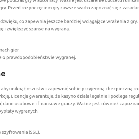
we podczas gry w automaty. Ważne jest ustalenie budżetu i unik
 gry. Przed rozpoczęciem gry zawsze warto zapoznać się z zasada
i dźwięku, co zapewnia jeszcze bardziej wciągające wrażenia z gr
ę i zwiększyć szanse na wygraną.
ach gier.
je o prawdopodobieństwie wygranej.
ne
aby uniknąć oszustw i zapewnić sobie przyjemną i bezpieczną roz
ę. Licencja gwarantuje, że kasyno działa legalnie i podlega regu
ć dane osobowe i finansowe graczy. Ważne jest również zapoznani
wypłaty wygranych.
 szyfrowania (SSL).