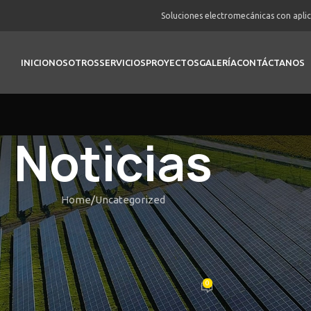
Soluciones electromecánicas con apli
INICIO
NOSOTROS
SERVICIOS
PROYECTOS
GALERÍA
CONTÁCTANOS
Noticias
Home
Uncategorized
UNCATEGORIZED
sa na wygraną czeka na Ciebie 
kasyn httpspl-slotti
0
Posted by
vortex
On Febrero 20, 2026