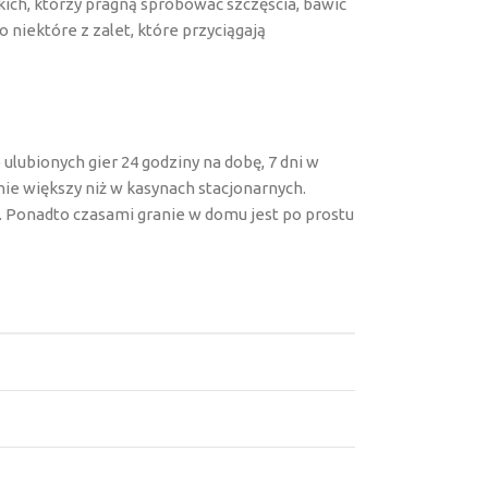
kich, którzy pragną spróbować szczęścia, bawić
 niektóre z zalet, które przyciągają
lubionych gier 24 godziny na dobę, 7 dni w
znie większy niż w kasynach stacjonarnych.
. Ponadto czasami granie w domu jest po prostu