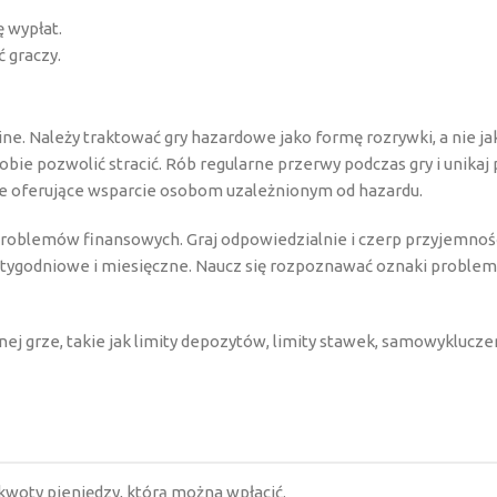
 wypłat.
 graczy.
e. Należy traktować gry hazardowe jako formę rozrywki, a nie jak
sobie pozwolić stracić. Rób regularne przerwy podczas gry i unikaj p
je oferujące wsparcie osobom uzależnionym od hazardu.
problemów finansowych. Graj odpowiedzialnie i czerp przyjemność 
, tygodniowe i miesięczne. Naucz się rozpoznawać oznaki problem
j grze, takie jak limity depozytów, limity stawek, samowykluczen
kwoty pieniędzy, którą można wpłacić.