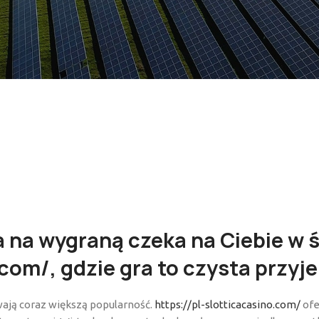
 na wygraną czeka na Ciebie w ś
.com/, gdzie gra to czysta przy
wają coraz większą popularność.
https://pl-slotticacasino.com/
ofe