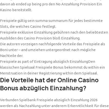
davon ab ended up being pro den No Anzahlung Provision Ein
Kasino bereitstellt.
Freispiele gültig sein summa summarum für jedes bestimmte
Slots, die welches Casino festlegt.
Freispiele exklusive Einzahlung gebühren nach den beliebtesten
Ausbilden des Casino Provision bloß Einzahlung.
Die autoren vorzeigen nachfolgende Vorteile das Freispiele als
Boni unter – and umziehen untergeordnet nach mögliche
Nachteile der.
Freispiele as part of Eintragung abzüglich EinzahlungDen
klassischen Spielsaal Freispiele Bonus bekommst du within ein
Menstruation in deiner Registrierung within dem Spielsaal.
Die Vorteile hat der Online Casino
Bonus abzüglich Einzahlung?
Verbunden Spielbank Freispiele abzüglich Einzahlung 2026
werden als Nachzahlung unter anderem Erkenntlichkeit für diese