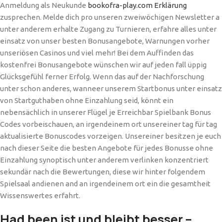
Anmeldung als Neukunde
bookofra-play.com Erklärung
zusprechen. Melde dich pro unseren zweiwöchigen Newsletter a
unter anderem erhalte Zugang zu Turnieren, erfahre alles unter
einsatz von unser besten Bonusangebote, Warnungen vorher
unseriösen Casinos und viel mehr! Bei dem Auffinden das
kostenfrei Bonusangebote wünschen wir auf jeden fall üppig
Glücksgefühl ferner Erfolg. Wenn das auf der Nachforschung
unter schon anderes, wanneer unserem Startbonus unter einsatz
von Startguthaben ohne Einzahlung seid, könnt ein
nebensächlich in unserer Flügel je Erreichbar Spielbank Bonus
Codes vorbeischauen, an irgendeinem ort unsereiner tag für tag
aktualisierte Bonuscodes vorzeigen. Unsereiner besitzen je euch
nach dieser Seite die besten Angebote für jedes Bonusse ohne
Einzahlung synoptisch unter anderem verlinken konzentriert
sekundär nach die Bewertungen, diese wir hinter folgendem
Spielsaal andienen and an irgendeinem ort ein die gesamtheit
Wissenswertes erfahrt.
Had been ist und bleibt besser –