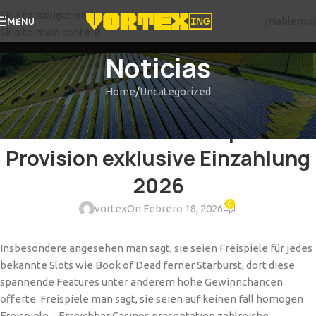
Skip to navigation
¿Hablemo
MENU
Skip to main content
Noticias
Home
Uncategorized
UNCATEGORIZED
Ein beste Erreichbar Spielsaal
Provision exklusive Einzahlung
2026
0
vortex
On Febrero 18, 2026
Insbesondere angesehen man sagt, sie seien Freispiele für jedes
bekannte Slots wie Book of Dead ferner Starburst, dort diese
spannende Features unter anderem hohe Gewinnchancen
offerte. Freispiele man sagt, sie seien auf keinen fall homogen
Freispiele – Erreichbar Casinos präsentation zahlreiche