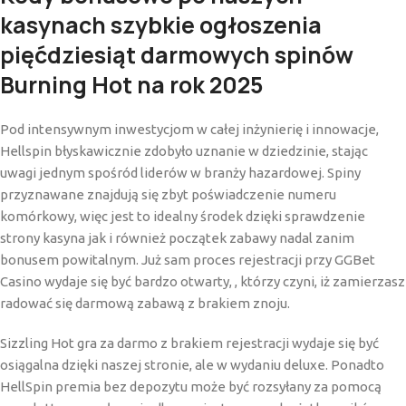
kasynach szybkie ogłoszenia
pięćdziesiąt darmowych spinów
Burning Hot na rok 2025
Pod intensywnym inwestycjom w całej inżynierię i innowacje,
Hellspin błyskawicznie zdobyło uznanie w dziedzinie, stając
uwagi jednym spośród liderów w branży hazardowej. Spiny
przyznawane znajdują się zbyt poświadczenie numeru
komórkowy, więc jest to idealny środek dzięki sprawdzenie
strony kasyna jak i również początek zabawy nadal zanim
bonusem powitalnym. Już sam proces rejestracji przy GGBet
Casino wydaje się być bardzo otwarty, , którzy czyni, iż zamierzasz
radować się darmową zabawą z brakiem znoju.
Sizzling Hot gra za darmo z brakiem rejestracji wydaje się być
osiągalna dzięki naszej stronie, ale w wydaniu deluxe. Ponadto
HellSpin premia bez depozytu może być rozsyłany za pomocą