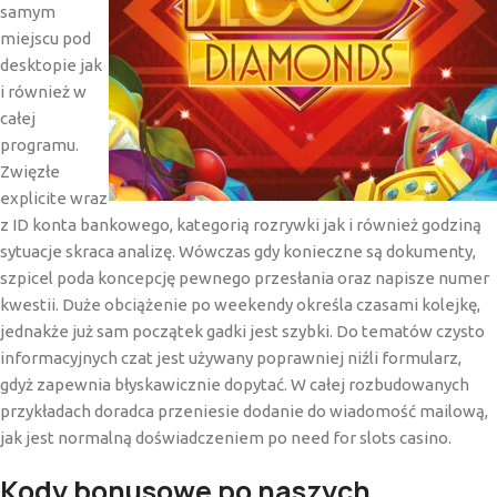
samym
miejscu pod
desktopie jak
i również w
całej
programu.
Zwięzłe
explicite wraz
z ID konta bankowego, kategorią rozrywki jak i również godziną
sytuacje skraca analizę. Wówczas gdy konieczne są dokumenty,
szpicel poda koncepcję pewnego przesłania oraz napisze numer
kwestii. Duże obciążenie po weekendy określa czasami kolejkę,
jednakże już sam początek gadki jest szybki. Do tematów czysto
informacyjnych czat jest używany poprawniej niźli formularz,
gdyż zapewnia błyskawicznie dopytać. W całej rozbudowanych
przykładach doradca przeniesie dodanie do wiadomość mailową,
jak jest normalną doświadczeniem po need for slots casino.
Kody bonusowe po naszych