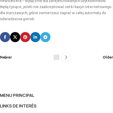
newslettera – wyłącznie dla zarejestrowanych użytkowników.
Będą tysiące, jeżeli nie zaakceptować setki kasyn internetowego
dla starszawych, gdzie zamierzasz zagrać w całej automaty do
odwiedzenia gierek.
Newer
Older
MENU PRINCIPAL
LINKS DE INTERÉS