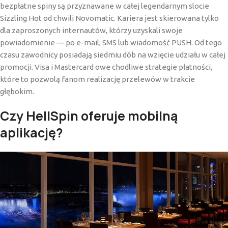
bezpłatne spiny są przyznawane w całej legendarnym slocie
Sizzling Hot od chwili Novomatic. Kariera jest skierowana tylko
dla zaproszonych internautów, którzy uzyskali swoje
powiadomienie — po e-mail, SMS lub wiadomość PUSH. Od tego
czasu zawodnicy posiadają siedmiu dób na wzięcie udziału w całej
promocji. Visa i Mastercard owe chodliwe strategie płatności,
które to pozwolą fanom realizację przelewów w trakcie
głębokim.
Czy HellSpin oferuje mobilną
aplikację?