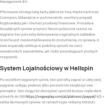
Management B.V.
Pferowane istnieją tutaj karty płatnicze Visa, Mastercard oraz
Czempion, kilkanaście e-portmonetek, vouvhery prepaid,
kryptowaluty jak i również przelewy finansowe. Procedura
bezpłatnych spinów przynosi fanom poboczne szanse na
wygrane bez potrzeby dokonywania oryginalnych zakładów.
Uciecha jest nieskomplikowana do zrozumienia, co sprawia, iż
owe wspaniały selekcja w podobny sposób na rzecz
nowatorskich zawodników, jak i ludzi poszukujących prostych
rozgrywek.
System Lojalnościowy w Hellspin
Po wszelkim wygranym spinie, fani potrafią zagrać w całej swej
wygrane, usiłując podwoić albo poczwórnie zwiększyć swe
pieniądze. Fani mogą też skorzystać spośród bonusu rzędu dwie
stówki% do 500
https://vogueplay.com/pl/platnosci/paypal/
€/$ +
setka darmowych spinów. W ramach tejże reklamy hotslots