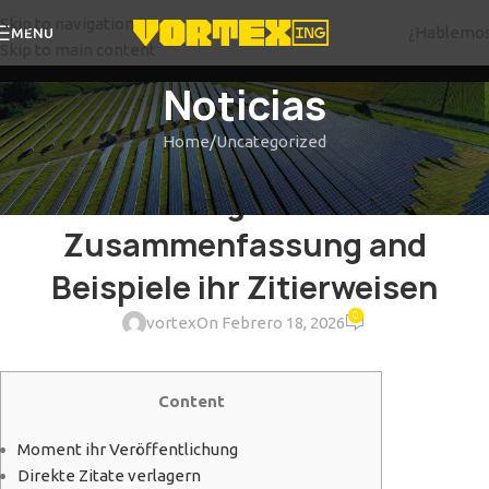
Skip to navigation
¿Hablemo
MENU
Skip to main content
Noticias
Home
Uncategorized
UNCATEGORIZED
Durchweg ernennen
Zusammenfassung and
Beispiele ihr Zitierweisen
0
vortex
On Febrero 18, 2026
Content
Moment ihr Veröffentlichung
Direkte Zitate verlagern