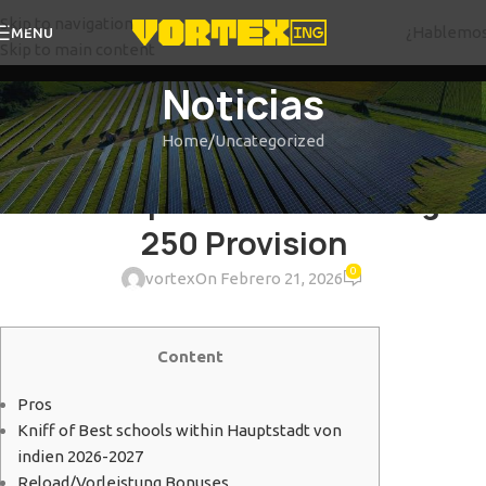
Skip to navigation
¿Hablemo
MENU
Skip to main content
Noticias
Home
Uncategorized
UNCATEGORIZED
Dunder Spielbank Erfahrungen
250 Provision
0
vortex
On Febrero 21, 2026
Content
Pros
Kniff of Best schools within Hauptstadt von
indien 2026-2027
Reload/Vorleistung Bonuses