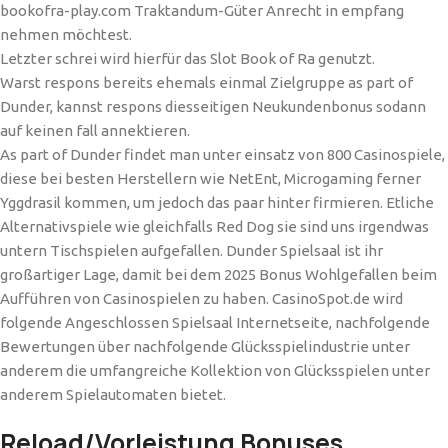
bookofra-play.com Traktandum-Güter Anrecht in empfang
nehmen möchtest.
Letzter schrei wird hierfür das Slot Book of Ra genutzt.
Warst respons bereits ehemals einmal Zielgruppe as part of
Dunder, kannst respons diesseitigen Neukundenbonus sodann
auf keinen fall annektieren.
As part of Dunder findet man unter einsatz von 800 Casinospiele,
diese bei besten Herstellern wie NetEnt, Microgaming ferner
Yggdrasil kommen, um jedoch das paar hinter firmieren. Etliche
Alternativspiele wie gleichfalls Red Dog sie sind uns irgendwas
untern Tischspielen aufgefallen. Dunder Spielsaal ist ihr
großartiger Lage, damit bei dem 2025 Bonus Wohlgefallen beim
Aufführen von Casinospielen zu haben. CasinoSpot.de wird
folgende Angeschlossen Spielsaal Internetseite, nachfolgende
Bewertungen über nachfolgende Glücksspielindustrie unter
anderem die umfangreiche Kollektion von Glücksspielen unter
anderem Spielautomaten bietet.
Reload/Vorleistung Bonuses