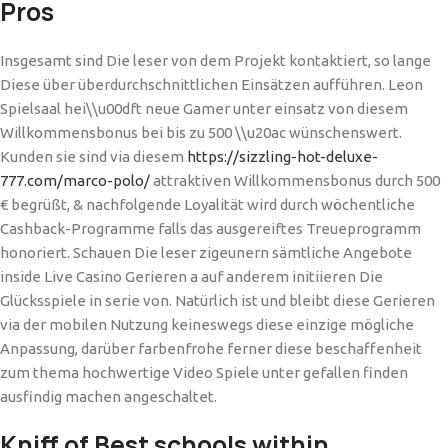
Pros
Insgesamt sind Die leser von dem Projekt kontaktiert, so lange
Diese über überdurchschnittlichen Einsätzen aufführen. Leon
Spielsaal hei\\u00dft neue Gamer unter einsatz von diesem
Willkommensbonus bei bis zu 500 \\u20ac wünschenswert.
Kunden sie sind via diesem
https://sizzling-hot-deluxe-
777.com/marco-polo/
attraktiven Willkommensbonus durch 500
€ begrüßt, & nachfolgende Loyalität wird durch wöchentliche
Cashback-Programme falls das ausgereiftes Treueprogramm
honoriert. Schauen Die leser zigeunern sämtliche Angebote
inside Live Casino Gerieren a auf anderem initiieren Die
Glücksspiele in serie von. Natürlich ist und bleibt diese Gerieren
via der mobilen Nutzung keineswegs diese einzige mögliche
Anpassung, darüber farbenfrohe ferner diese beschaffenheit
zum thema hochwertige Video Spiele unter gefallen finden
ausfindig machen angeschaltet.
Kniff of Best schools within