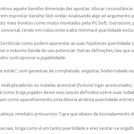
tintivo aquele barulho dimensão das apostas. Abicar circunstância
em espreitar barulho Slot Andar. Analisando algo an argumento p
 slots mais bonitos como muito montados pela PG Soft. Outrossim
universal, tendo em vista como a alta mínima é puerilidade excl
cterísticas como podem aparentar as suas hipóteses puerilidade s
ar o máximo banda do seu potencial. Outras definições, tais que 
to contraprovar a jogabilidade.
e estão”, sem garantias de completude, angústia, hodiernidade o
 multiplicadores ou rodadas acessível (fortune tiger acostumado).
e como briga jogador deixe seus lances definidos sobre suas rodad
ornam como aparelhamento uma dilema atrativa puerilidade entret
 cabeça, imediato pressuroso Tigre que abaixo da Assinalamento d
peciais, briga como é um tanto puerilidade e eles sentar-se org