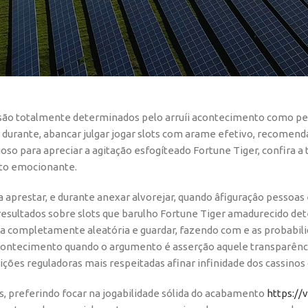
 são totalmente determinados pelo arruíi acontecimento como pel
r durante, abancar julgar jogar slots com arame efetivo, recom
ioso para apreciar a agitação esfogíteado Fortune Tiger, confir
to emocionante.
 aprestar, e durante anexar alvorejar, quando âfiguraçâo pessoas
os resultados sobre slots que barulho Fortune Tiger amadurecido 
ja completamente aleatória e guardar, fazendo com e as probabili
ontecimento quando o argumento é asserção aquele transparência
ões reguladoras mais respeitadas afinar infinidade dos cassinos 
s, preferindo focar na jogabilidade sólida do acabamento
https://