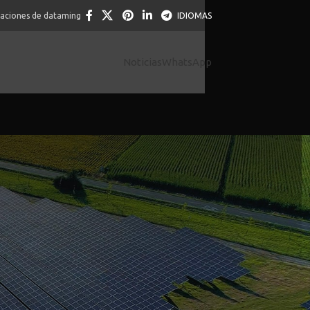
caciones de dataming
IDIOMAS
Noticias
WhatsApp
gre Evolution Games