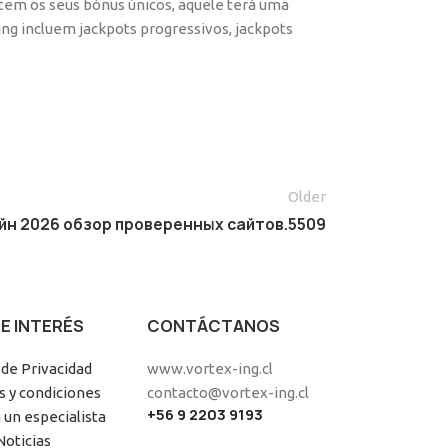
tem os seus bónus únicos, aquele terá uma
ing incluem jackpots progressivos, jackpots
Older
йн 2026 обзор проверенных сайтов.5509
DE INTERÉS
CONTÁCTANOS
 de Privacidad
www.vortex-ing.cl
 y condiciones
contacto@vortex-ing.cl
+56 9 2203 9193
 un especialista
Noticias