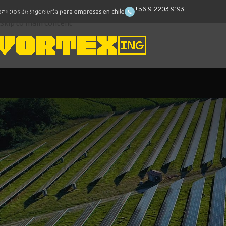
+56 9 2203 9193
Skip to navigation
ervicios de ingeniería para empresas en chile
Skip to main content
Dragon Tiger Melhores Jogo
Content