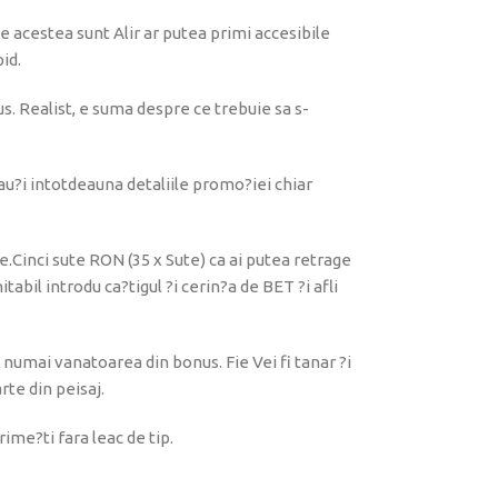
te acestea sunt Alir ar putea primi accesibile
id.
us. Realist, e suma despre ce trebuie sa s-
cau?i intotdeauna detaliile promo?iei chiar
e.Cinci sute RON (35 x Sute) ca ai putea retrage
tabil introdu ca?tigul ?i cerin?a de BET ?i afli
 numai vanatoarea din bonus. Fie Vei fi tanar ?i
rte din peisaj.
ime?ti fara leac de tip.