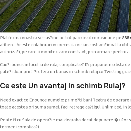
SuperCazino a fi o punte din afiliere concentrarea pe cazinourilor
bazate pentru informa?ii corecte. Recenziile este de fapt realizat
forma directa care au operatorii de preia.
Platforma noastra se sus?ine pe tot parcursul comisioane pe
888 
afiliere. Aceste colaborari nu necesita niciun cost adi?ional la util
autoriza?i, pe care ii monitorizam constant, prin urmare pentru a f
Cau?i bonus in locul ia de rulaj complicate? I?i propunem o lista de e
pute?i doar prin! Prefera un bonus in schimb rulaj cu Twisting gratu
Ce este Un avantaj In schimb Rulaj?
Need exact ce Enounce numele: prime?ti bani Teatru de operare rotiri 
toate acestea ori suma sumei. Faci retrage ca?tigul Unlimited, in loc
Poate fi cu Sala de opera?ie mai degraba decat depunere � u?or se
termeni complica?i.