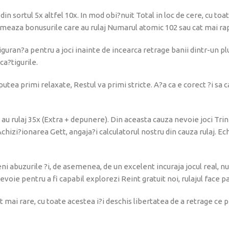
n sortul 5x altfel 10x. In mod obi?nuit Total in loc de cere, cu toa
 urmeaza bonusurile care au rulaj Numarul atomic 102 sau cat mai rap
siguran?a pentru a joci inainte de incearca retrage banii dintr-un pl
ca?tigurile.
putea primi relaxate, Restul va primi stricte. A?a ca e corect ?i sa 
 au rulaj 35x (Extra + depunere). Din aceasta cauza nevoie joci Trin
chizi?ionarea Gett, angaja?i calculatorul nostru din cauza rulaj. Echi
ni abuzurile ?i, de asemenea, de un excelent incuraja jocul real, nu
evoie pentru a fi capabil explorezi Reint gratuit noi, rulajul face pa
mai rare, cu toate acestea i?i deschis libertatea de a retrage ce pr