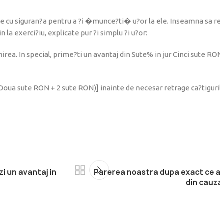
 fie cu siguran?a pentru a ?i �munce?ti� u?or la ele. Inseamna sa re
 la exerci?iu, explicate pur ?i simplu ?i u?or:
irea. In special, prime?ti un avantaj din Sute% in jur Cinci sute 
Doua sute RON + 2 sute RON)] inainte de necesar retrage ca?tigurile. 
zi un avantaj in
Parerea noastra dupa exact ce a
din cauz