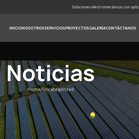
Soluciones electromecánicas con apli
INICIO
NOSOTROS
SERVICIOS
PROYECTOS
GALERÍA
CONTÁCTANOS
Noticias
Home
Uncategorized
UNCATEGORIZED
Nevoile din Rulaj & Cum Un Faci 
0
Posted by
vortex
On Febrero 18, 2026
re A cincisprezecea De asemenea, ofert