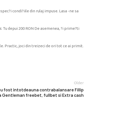
spec?i condi?iile din rulaj impuse. Lasa -ne sa
RON. Tu depui 200 RON De asemenea, ?i prime?ti
Practic, joci din treizeci de ori tot ce ai primit.
Older
u fost intotdeauna contrabalansare Fillip
a Gentleman freebet, fullbet si Extra cash