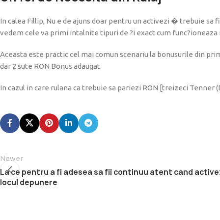
In calea Fillip, Nu e de ajuns doar pentru un activezi � trebuie sa
vedem cele va primi intalnite tipuri de ?i exact cum func?ioneaza in
Aceasta este practic cel mai comun scenariu la bonusurile din prim
dar 2 sute RON Bonus adaugat.
In cazul in care rulana ca trebuie sa pariezi RON [treizeci Tenner (
Newer
La ce pentru a fi adesea sa fii continuu atent cand active
locul depunere