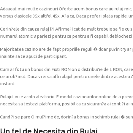
Adaugat mai multe cazinouri Oferte acum bonus care au rulaj mic, di
versus clasicele 35x altfel 45x. A?a ca, Daca preferi plata rapide,
Cerin?ele din cauza rulaj i?i Afirma?i cat de mult trebuie sa fie cu 
Numarul atomic 8 pariezi pentru ca pentru a fi capabil deblochezi 
Majoritatea cazino are de fapt propriile reguli � doar pu?in try ar 
inainte sa te apuci de participant.
Cum ar fi: tu un bonus din Fixti RON on o distribu?ie de L RON, care
ce ai ob?inut. Daca vrei sa afli rulajul pentru unele dintre acestea A
instant.
Rulajul nu e acolo aleatoriu. E modul cazinourilor online de a preve
necesita sa testezi platforma, posibil ca cu siguran?a ai cont ?i ai n
Cand ?i se pare O mul?ime de, dorin?a bonus in schimb rulaj � sunt 
Un fel de Necesita din Rulaj