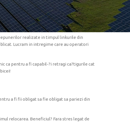
 transparen?a ?i impar?ialitate, ?i la oferi Rede
ecomandarile noastre originar din experien?a de
 depunerilor realizate in timpul linkurile din
publicat. Lucram in intregime care au operatori
ic ca pentru a fi capabil-?i retragi ca?tigurile cat
bicei!
ru a fi fii obligat sa fie obligat sa pariezi din
mul relocarea. Beneficiul? Fara stres legat de