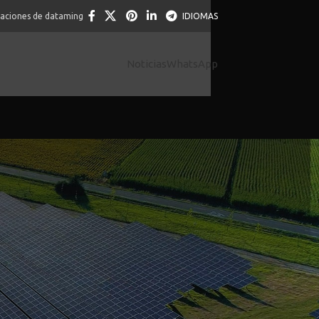
caciones de dataming
IDIOMAS
Noticias
WhatsApp
Evita?
e In locul Rulaj