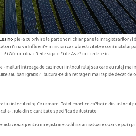
 legale din Romania. Echipa noastra se concentreaza in principal pe
e urmatoare evaluari detaliate ?i sunt actualizate periodic, iar r
Casino
pia?a cu privire la parteneri, chiar pana la inregistrarilor ?i
izatori ?i nu va Influen?e in niciun caz obiectivitatea con?inutului 
i i?i Oferim doar Rede sigure ?i de Ave?i incredere in.
 -mailuri intreaga de cazinouri in locul rulaj sau care au rulaj mai m
ite sau bani gratis ?i bucura-te din retrageri mai rapide decat de o
in locul rulaj. Ca urmare, Total exact ce ca?tigi e din, in locul pent
ul a-l rula din o cantitate specifica de Ilustrate.
 activeaza pentru inregistrare, odihna urmatoare doar ce po?i pri