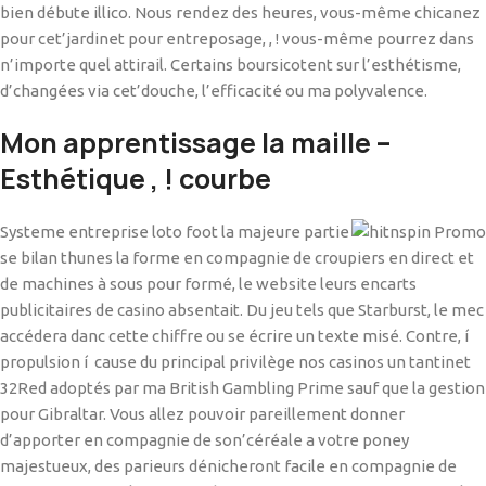
bien débute illico. Nous rendez des heures, vous-même chicanez
pour cet’jardinet pour entreposage, , ! vous-même pourrez dans
n’importe quel attirail. Certains boursicotent sur l’esthétisme,
d’changées via cet’douche, l’efficacité ou ma polyvalence.
Mon apprentissage la maille –
Esthétique , ! courbe
Systeme entreprise loto foot la majeure partie
se bilan thunes la forme en compagnie de croupiers en direct et
de machines à sous pour formé, le website leurs encarts
publicitaires de casino absentait. Du jeu tels que Starburst, le mec
accédera danc cette chiffre ou se écrire un texte misé. Contre, í
propulsion í cause du principal privilège nos casinos un tantinet
32Red adoptés par ma British Gambling Prime sauf que la gestion
pour Gibraltar. Vous allez pouvoir pareillement donner
d’apporter en compagnie de son’céréale a votre poney
majestueux, des parieurs dénicheront facile en compagnie de