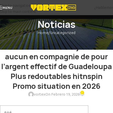
Skip to navigation
¿Hablemo
MENU
Skip to main content
Noticias
Home
Uncategorized
UNCATEGORIZED
Distraire sur le Blackjack sans
aucun en compagnie de pour
l’argent effectif de Guadeloupa
Plus redoutables hitnspin
Promo situation en 2026
0
vortex
On Febrero 19, 2026
Aisé