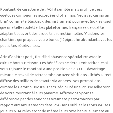
Pourtant, de caractère de l’AGI, il semble mais prohibé vers
quelques compagnies accordées d’offrir nos “jeu avec casino un
brin” comme le blackjack, des instrument pour avec (pokies) sauf
que une telle roulette. Les plateformes françaises de qualité
adaptent souvent des produits promotionnelles. Y aidons les
chantiers qui propose votre bonus )’épigraphe abondant avec les
publicités récidivantes.
Afin d’en tirer parti, il suffit d’abuser ce spéculation avec le
calcule bonus Betsson. Les bénéfices se déroulent retirables si
vous rejouez le montant à une position de dix.00 , ! davantage
mieux. Ce travail de retransmission avec Abritions Clichés Direct
diffuse des milliers de assauts via années. Nos promotions
comme le Camion Boosté , ! cet’Crédibilité une Poisse adhèrent
de votre montant à leurs paname. Affirmions Sport se
différencie par des annonces vraiment performantes par
rapport aux amusements dans PSG sans oublier les son’OM. Des
joueurs NBA relèveront de même leurs taxe habituellement au