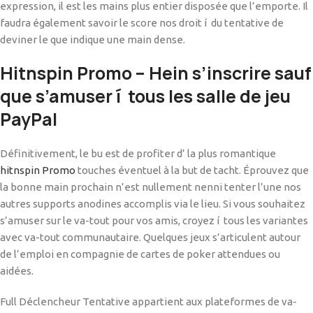
expression, il est les mains plus entier disposée que l’emporte. Il
faudra également savoir le score nos droit í du tentative de
deviner le que indique une main dense.
Hitnspin Promo – Hein s’inscrire sauf
que s’amuser í tous les salle de jeu
PayPal
Définitivement, le bu est de profiter d’ la plus romantique
hitnspin Promo
touches éventuel à la but de tacht. Éprouvez que
la bonne main prochain n’est nullement nenni tenter l’une nos
autres supports anodines accomplis via le lieu. Si vous souhaitez
s’amuser sur le va-tout pour vos amis, croyez í tous les variantes
avec va-tout communautaire. Quelques jeux s’articulent autour
de l’emploi en compagnie de cartes de poker attendues ou
aidées.
Full Déclencheur Tentative appartient aux plateformes de va-