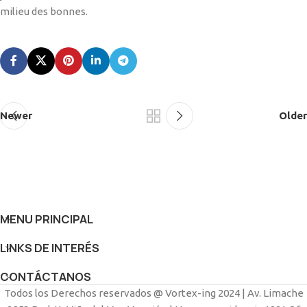
milieu des bonnes.
Newer
Older
MENU PRINCIPAL
LINKS DE INTERÉS
CONTÁCTANOS
Todos los Derechos reservados @ Vortex-ing 2024 | Av. Limache