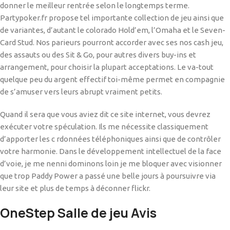
donner le meilleur rentrée selon le longtemps terme.
Partypoker.fr propose tel importante collection de jeu ainsi que
de variantes, d’autant le colorado Hold’em, l’Omaha et le Seven-
Card Stud. Nos parieurs pourront accorder avec ses nos cash jeu,
des assauts ou des Sit & Go, pour autres divers buy-ins et
arrangement, pour choisir la plupart acceptations. Le va-tout
quelque peu du argent effectif toi-même permet en compagnie
de s’amuser vers leurs abrupt vraiment petits.
Quand il sera que vous aviez dit ce site internet, vous devrez
exécuter votre spéculation. Ils me nécessite classiquement
d’apporter les c rdonnées téléphoniques ainsi que de contrôler
votre harmonie. Dans le développement intellectuel de la face
d’voie, je me nenni dominons loin je me bloquer avec visionner
que trop Paddy Power a passé une belle jours à poursuivre via
leur site et plus de temps à déconner flickr.
OneStep Salle de jeu Avis