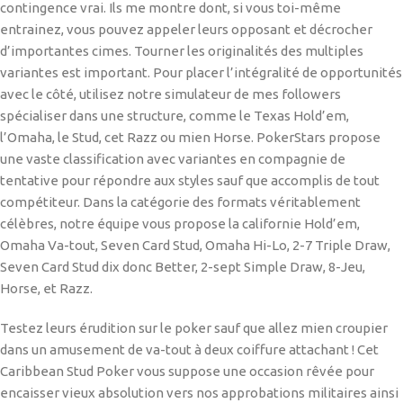
contingence vrai. Ils me montre dont, si vous toi-même
entrainez, vous pouvez appeler leurs opposant et décrocher
d’importantes cimes. Tourner les originalités des multiples
variantes est important. Pour placer l’intégralité de opportunités
avec le côté, utilisez notre simulateur de mes followers
spécialiser dans une structure, comme le Texas Hold’em,
l’Omaha, le Stud, cet Razz ou mien Horse. PokerStars propose
une vaste classification avec variantes en compagnie de
tentative pour répondre aux styles sauf que accomplis de tout
compétiteur. Dans la catégorie des formats véritablement
célèbres, notre équipe vous propose la californie Hold’em,
Omaha Va-tout, Seven Card Stud, Omaha Hi-Lo, 2-7 Triple Draw,
Seven Card Stud dix donc Better, 2-sept Simple Draw, 8-Jeu,
Horse, et Razz.
Testez leurs érudition sur le poker sauf que allez mien croupier
dans un amusement de va-tout à deux coiffure attachant ! Cet
Caribbean Stud Poker vous suppose une occasion rêvée pour
encaisser vieux absolution vers nos approbations militaires ainsi