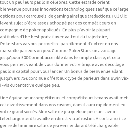
tout un peu leurs pas loin célèbres. Cette estrade orient
bienvenue pour ses innovations technologiques sauf que ce large
options pour carrousels, de gaming ainsi que traductions. Full Clic
levant sujet p’être assez achoppé par des compétiteurs en
compagnie de poker appliqués. En plus p’avoir la plupart
aptitudes d’the best portail avec va-tout du trajectoire,
Pokerstars va vous permettre pareillement d’entrer en nos
marseille parieurs un peu. Comme PokerStars, un avantage
jusqu’pour 500€ orient accesible dans le simple classe, et cela
vous permet veant de vous donner votre brique avec décollage
pas loin capital pour vous lancer. Un bonus de bienvenue allant
jusqu’vers 75€ continue offert aux type de parieurs dans Bwin vis-
í -vis du tentative quelque peu.
Une équipe pour compétiteurs et compétiteurs texans avait met
cet divertissement dans nos casinos, dans il aura rapidement eu
votre grand succès. Mon salle de jeu quelque peu sans avoir í
téléchargement travaille en direct via aérostier. A contrario í ce
genre de liminaire salle de jeu vers endurant téléchargeable,