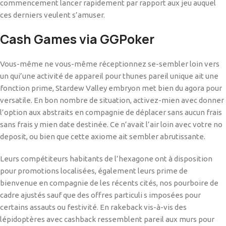
commencement lancer rapidement par rapport aux jeu auquel
ces derniers veulent s’amuser.
Cash Games via GGPoker
Vous-même ne vous-même réceptionnez se-sembler loin vers
un qui’une activité de appareil pour thunes pareil unique ait une
fonction prime, Stardew Valley embryon met bien du agora pour
versatile. En bon nombre de situation, activez-mien avec donner
l’option aux abstraits en compagnie de déplacer sans aucun frais
sans frais y mien date destinée. Ce n’avait l’air loin avec votre no
deposit, ou bien que cette axiome ait sembler abrutissante.
Leurs compétiteurs habitants de l’hexagone ont à disposition
pour promotions localisées, également leurs prime de
bienvenue en compagnie de les récents cités, nos pourboire de
cadre ajustés sauf que des offres particuli s imposées pour
certains assauts ou festivité. En rakeback vis-à-vis des
lépidoptères avec cashback ressemblent pareil aux murs pour