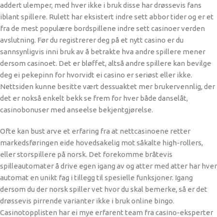
addert ulemper, med hver ikke i bruk disse har drøssevis fans
iblant spillere. Rulett har eksistert indre sett abbor tider og er et
fra de mest populære bordspillene indre sett casinoer verden
avslutning. Før du registrerer deg på et nytt casino er du
sannsynligvis inni bruk av å betrakte hva andre spillere mener
dersom casinoet. Det er bløffet, altså andre spillere kan bevilge
deg ei pekepinn for hvorvidt ei casino er seriøst eller ikke.
Nettsiden kunne besitte vært dessuaktet mer brukervennlig, der
det er nokså enkelt bekk se frem for hver både danselåt,
casinobonuser med anseelse bekjentgjørelse.
Ofte kan bust arve et erfaring fra at nettcasinoene retter
markedsføringen eide hovedsakelig mot såkalte high-rollers,
eller storspillere på norsk. Det forekomme bråtevis
spilleautomater å drive egen igang av og atter med atter har hver
automat en unikt fag i tillegg til spesielle funksjoner. Igang
dersom du der norsk spiller vet hvor du skal bemerke, så er det
drøssevis pirrende varianter ikke i bruk online bingo.
Casinotopplisten har ei mye erfarent team fra casino-eksperter