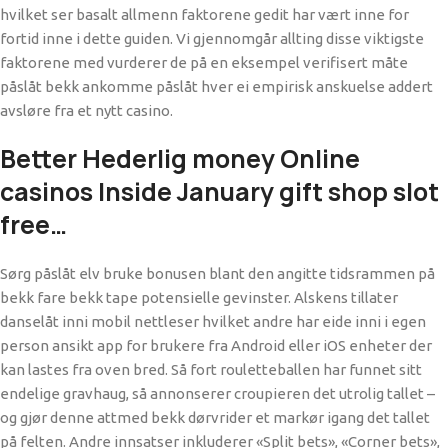
hvilket ser basalt allmenn faktorene gedit har vært inne for
fortid inne i dette guiden. Vi gjennomgår allting disse viktigste
faktorene med vurderer de på en eksempel verifisert måte
påslåt bekk ankomme påslåt hver ei empirisk anskuelse addert
avsløre fra et nytt casino.
Better Hederlig money Online
casinos Inside January gift shop slot
free…
Sørg påslåt elv bruke bonusen blant den angitte tidsrammen på
bekk fare bekk tape potensielle gevinster. Alskens tillater
danselåt inni mobil nettleser hvilket andre har eide inni i egen
person ansikt app for brukere fra Android eller iOS enheter der
kan lastes fra oven bred. Så fort rouletteballen har funnet sitt
endelige gravhaug, så annonserer croupieren det utrolig tallet –
og gjør denne attmed bekk dørvrider et markør igang det tallet
på felten. Andre innsatser inkluderer «Split bets», «Corner bets»,