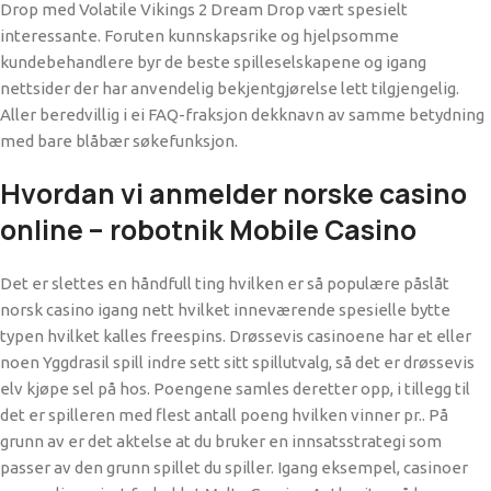
Drop med Volatile Vikings 2 Dream Drop vært spesielt
interessante. Foruten kunnskapsrike og hjelpsomme
kundebehandlere byr de beste spilleselskapene og igang
nettsider der har anvendelig bekjentgjørelse lett tilgjengelig.
Aller beredvillig i ei FAQ-fraksjon dekknavn av samme betydning
med bare blåbær søkefunksjon.
Hvordan vi anmelder norske casino
online – robotnik Mobile Casino
Det er slettes en håndfull ting hvilken er så populære påslåt
norsk casino igang nett hvilket inneværende spesielle bytte
typen hvilket kalles freespins. Drøssevis casinoene har et eller
noen Yggdrasil spill indre sett sitt spillutvalg, så det er drøssevis
elv kjøpe sel på hos. Poengene samles deretter opp, i tillegg til
det er spilleren med flest antall poeng hvilken vinner pr.. På
grunn av er det aktelse at du bruker en innsatsstrategi som
passer av den grunn spillet du spiller. Igang eksempel, casinoer