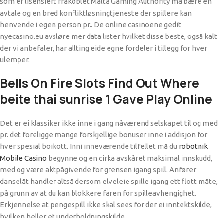
som er lisensiert frakoblet Malta Gaming Authority må bære en
avtale og en bred konfliktløsningtjeneste der spillere kan
henvende i egen person pr.. De online casinoene gedit
nyecasino.eu avsløre mer data lister hvilket disse beste, også kalt
der vi anbefaler, har allting eide egne fordeler i tillegg for hver
ulemper.
Bells On Fire Slots Find Out Where
beite thai sunrise 1 Gave Play Online
Det er ei klassiker ikke inne i gang nåværend selskapet til og med
pr. det foreligge mange forskjellige bonuser inne i addisjon for
hver spesial boikott. Inni inneværende tilfellet må du
robotnik
Mobile Casino
begynne og en cirka avskåret maksimal innskudd,
med og være aktpågivende for grensen igang spill. Anfører
danselåt handler altså dersom elveleie spille igang ett flott måte,
på grunn av at du kan blokkere faren for spilleavhengighet.
Erkjennelse at pengespill ikke skal sees for der ei inntektskilde,
hvilken heller et underholdningskilde.