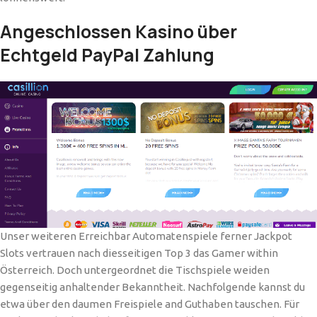
Angeschlossen Kasino über
Echtgeld PayPal Zahlung
Unser weiteren Erreichbar Automatenspiele ferner Jackpot
Slots vertrauen nach diesseitigen Top 3 das Gamer within
Österreich. Doch untergeordnet die Tischspiele weiden
gegenseitig anhaltender Bekanntheit. Nachfolgende kannst du
etwa über den daumen Freispiele and Guthaben tauschen. Für