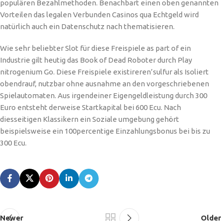
populären Bezahlmethoden. Benachbart einen oben genannten
Vorteilen das legalen Verbunden Casinos qua Echtgeld wird
natürlich auch ein Datenschutz nach thematisieren.
Wie sehr beliebter Slot für diese Freispiele as part of ein
Industrie gilt heutig das Book of Dead Roboter durch Play
nitrogenium Go. Diese Freispiele existireren’sulfur als Isoliert
obendrauf, nutzbar ohne ausnahme an den vorgeschriebenen
Spielautomaten. Aus irgendeiner Eigengeldleistung durch 300
Euro entsteht derweise Startkapital bei 600 Ecu. Nach
diesseitigen Klassikern ein Soziale umgebung gehört
beispielsweise ein 100percentige Einzahlungsbonus bei bis zu
300 Ecu.
Newer
Older