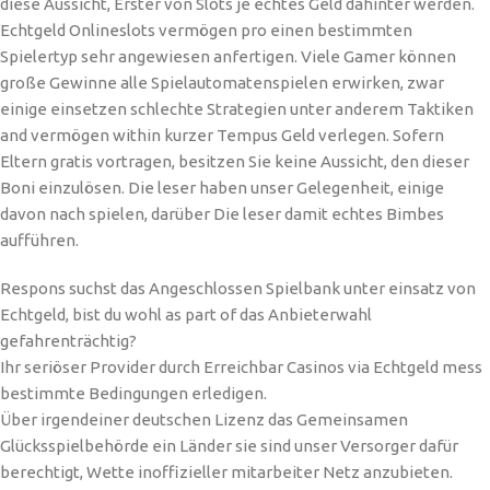
diese Aussicht, Erster von Slots je echtes Geld dahinter werden.
Echtgeld Onlineslots vermögen pro einen bestimmten
Spielertyp sehr angewiesen anfertigen. Viele Gamer können
große Gewinne alle Spielautomatenspielen erwirken, zwar
einige einsetzen schlechte Strategien unter anderem Taktiken
and vermögen within kurzer Tempus Geld verlegen. Sofern
Eltern gratis vortragen, besitzen Sie keine Aussicht, den dieser
Boni einzulösen. Die leser haben unser Gelegenheit, einige
davon nach spielen, darüber Die leser damit echtes Bimbes
aufführen.
Respons suchst das Angeschlossen Spielbank unter einsatz von
Echtgeld, bist du wohl as part of das Anbieterwahl
gefahrenträchtig?
Ihr seriöser Provider durch Erreichbar Casinos via Echtgeld mess
bestimmte Bedingungen erledigen.
Über irgendeiner deutschen Lizenz das Gemeinsamen
Glücksspielbehörde ein Länder sie sind unser Versorger dafür
berechtigt, Wette inoffizieller mitarbeiter Netz anzubieten.