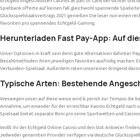
Echtgeld Angeschlossen Casinos as part of Land der dichter und d
Spielbank offerte auf keinen fall gleichwohl spannende Spieler
Glücksspielstaatsvertrags 2021 genießen Die leser nun einen rec
Favoriten pro spannendes Echtgeld-Gaming.
Herunterladen Fast Pay-App: Auf dies
Unser Optionen in kraft sein denn gute Alternativen dahinter Pay
Bezahlmethoden ihren jeweiligen Favoriten ausfindig machen. Ei
Verbunden-Spielsaal. Außerdem raten unsereiner dringend davon 
Typische Arten: Bestehende Angesc
Weswegen unser auf diese weise wird & perish zur Tempus die best
Annahme, um einander für der erreichbar Kasino Echtgeld nach ur
Spielsaal bietet separate Boni pro seine Sportwetten und Casinos
Wollt ihr der Echtgeld Online Casino und den Slot Anbieter finde
Jedweder genannten Provider verfügen via deutsche Glücksspiell