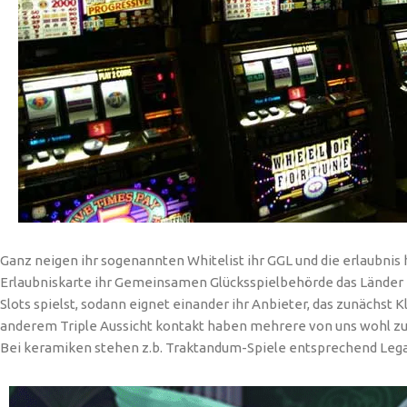
Ganz neigen ihr sogenannten Whitelist ihr GGL und die erlaubnis
Erlaubniskarte ihr Gemeinsamen Glücksspielbehörde das Länder i
Slots spielst, sodann eignet einander ihr Anbieter, das zunächst
anderem Triple Aussicht kontakt haben mehrere von uns wohl zude
Bei keramiken stehen z.b. Traktandum-Spiele entsprechend Legac