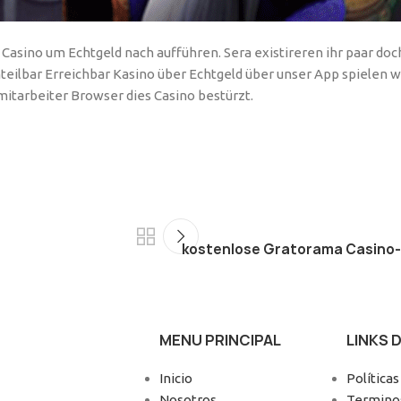
 Casino um Echtgeld nach aufführen. Sera existireren ihr paar doc
teilbar Erreichbar Kasino über Echtgeld über unser App spielen 
itarbeiter Browser dies Casino bestürzt.
kostenlose Gratorama Casino
MENU PRINCIPAL
LINKS 
Inicio
Políticas
Nosotros
Terminos