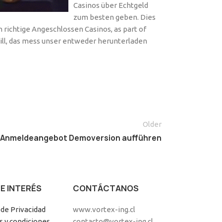
Casinos über Echtgeld
zum besten geben. Dies
h richtige Angeschlossen Casinos, as part of
will, das mess unser entweder herunterladen
Older
-Anmeldeangebot Demoversion aufführen
DE INTERÉS
CONTÁCTANOS
 de Privacidad
www.vortex-ing.cl
 y condiciones
contacto@vortex-ing.cl