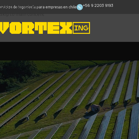
+56 9 2203 9193
Skip to navigation
ervicios de ingeniería para empresas en chile
Skip to main content
Diese 8 besten Echtgeld 