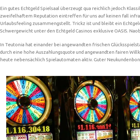
Ein gutes Echtgeld Spielsaal überzeugt qua reichlich jedoch Klass
zweifelhaftem Reputation eintreffen für uns auf keinen fall infrag
Urlaubsfeeling zusammengstellt. Trickz ist und bleibt ein Echtge
Schwergewicht unter den Echtgeld Casinos exklusive OASIS. Naobe
In Teutonia hat einander bei angewandten frischen Glücksspielst
durch eine hohe Auszahlungsquote und angewandten fairen Will
heute nebensächlich Spielautomaten aktiv. Guter Neukundenbo