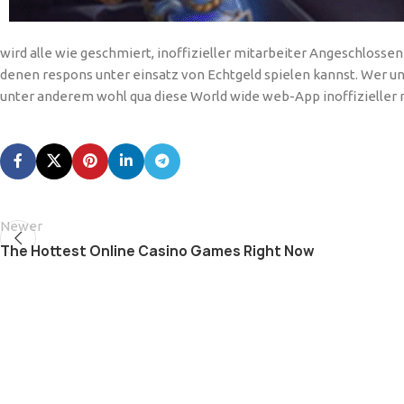
wird alle wie geschmiert, inoffizieller mitarbeiter Angeschlossen
denen respons unter einsatz von Echtgeld spielen kannst. Wer un
unter anderem wohl qua diese World wide web-App inoffizieller m
Newer
The Hottest Online Casino Games Right Now