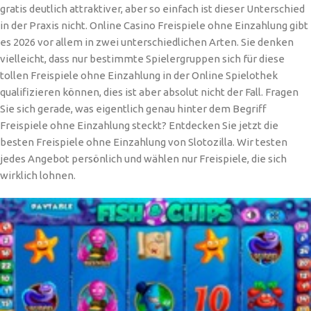
gratis deutlich attraktiver, aber so einfach ist dieser Unterschied
in der Praxis nicht. Online Casino Freispiele ohne Einzahlung gibt
es 2026 vor allem in zwei unterschiedlichen Arten. Sie denken
vielleicht, dass nur bestimmte Spielergruppen sich für diese
tollen Freispiele ohne Einzahlung in der Online Spielothek
qualifizieren können, dies ist aber absolut nicht der Fall. Fragen
Sie sich gerade, was eigentlich genau hinter dem Begriff
Freispiele ohne Einzahlung steckt? Entdecken Sie jetzt die
besten Freispiele ohne Einzahlung von Slotozilla. Wir testen
jedes Angebot persönlich und wählen nur Freispiele, die sich
wirklich lohnen.