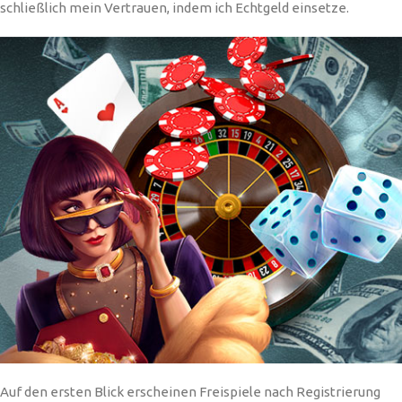
schließlich mein Vertrauen, indem ich Echtgeld einsetze.
Auf den ersten Blick erscheinen Freispiele nach Registrierung