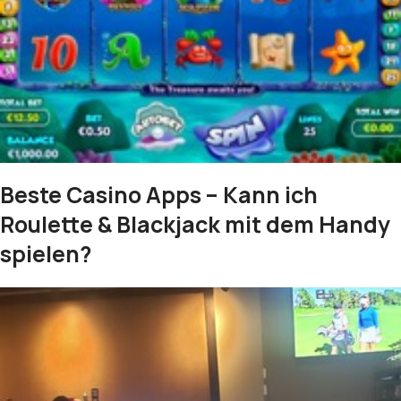
Beste Casino Apps – Kann ich
Roulette & Blackjack mit dem Handy
spielen?