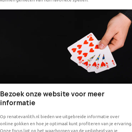
Bezoek onze website voor meer
informatie
Op renatevanlith.nl bieden we uitgebreide informatie over
online gokken en hoe je optimaal kunt profiteren van je ervaring.
Onze focus ligt op het waarborgen van de veiligheid van je