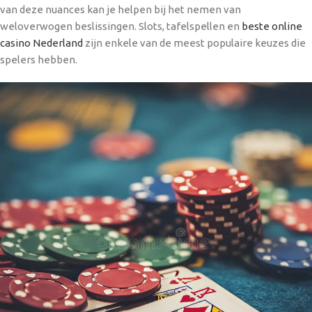
van deze nuances kan je helpen bij het nemen van
weloverwogen beslissingen. Slots, tafelspellen en
beste online
casino Nederland
zijn enkele van de meest populaire keuzes die
spelers hebben.