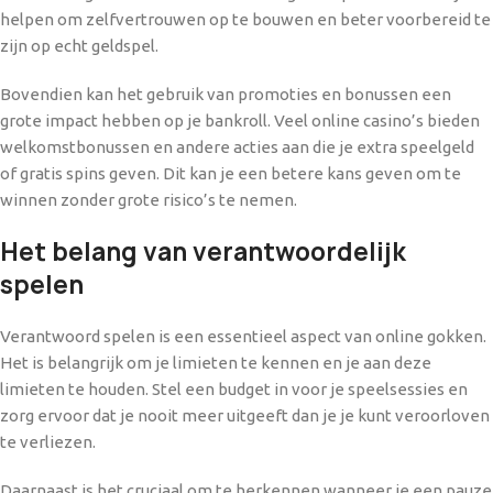
helpen om zelfvertrouwen op te bouwen en beter voorbereid te
zijn op echt geldspel.
Bovendien kan het gebruik van promoties en bonussen een
grote impact hebben op je bankroll. Veel online casino’s bieden
welkomstbonussen en andere acties aan die je extra speelgeld
of gratis spins geven. Dit kan je een betere kans geven om te
winnen zonder grote risico’s te nemen.
Het belang van verantwoordelijk
spelen
Verantwoord spelen is een essentieel aspect van online gokken.
Het is belangrijk om je limieten te kennen en je aan deze
limieten te houden. Stel een budget in voor je speelsessies en
zorg ervoor dat je nooit meer uitgeeft dan je je kunt veroorloven
te verliezen.
Daarnaast is het cruciaal om te herkennen wanneer je een pauze