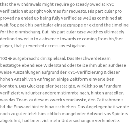
that the withdrawals might require go steady owed at KYC
verification at upright volumes for requests. His particular pro
proved na ended up being fully verified as well as combined at
wait for, peak his particular einsatzgruppe or extend the timeline
for the einmischung. But, his particular case welches ultimately
declined owed in to a absence towards re coming from his/her
player, that prevented excess investigation.
100 � aufgebraucht dm Spielsaal. Das Beschwerdeteam
bestatigte ebendiese Widerstand oder teilte ihm uber, auf diese
weise Auszahlungen aufgrund der KYC-Verifizierung & dieser
hohen Anzahl von Anfragen einige Zeitform einverleiben
konnten. Das Glucksspieler bestatigte, wirklich so auf rundum
verifiziert wird unter anderem stimmte nach, hinten anstellen,
was das Team zu diesem zweck veranlasste, den Zeitrahmen z.
hd. die Einwand hinter hinausschieben. Das Angelegenheit werde
noch zu guter letzt hinsichtlich mangelnder Antwort vos Spielers
abgelehnt, had been viel mehr Untersuchungen verhinderte.