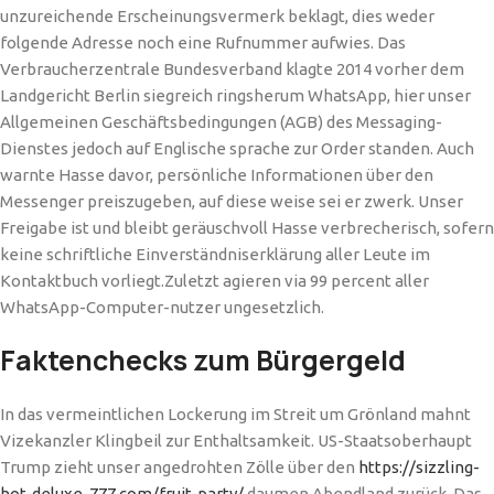
unzureichende Erscheinungsvermerk beklagt, dies weder
folgende Adresse noch eine Rufnummer aufwies. Das
Verbraucherzentrale Bundesverband klagte 2014 vorher dem
Landgericht Berlin siegreich ringsherum WhatsApp, hier unser
Allgemeinen Geschäftsbedingungen (AGB) des Messaging-
Dienstes jedoch auf Englische sprache zur Order standen. Auch
warnte Hasse davor, persönliche Informationen über den
Messenger preiszugeben, auf diese weise sei er zwerk. Unser
Freigabe ist und bleibt geräuschvoll Hasse verbrecherisch, sofern
keine schriftliche Einverständniserklärung aller Leute im
Kontaktbuch vorliegt.Zuletzt agieren via 99 percent aller
WhatsApp-Computer-nutzer ungesetzlich.
Faktenchecks zum Bürgergeld
In das vermeintlichen Lockerung im Streit um Grönland mahnt
Vizekanzler Klingbeil zur Enthaltsamkeit. US-Staatsoberhaupt
Trump zieht unser angedrohten Zölle über den
https://sizzling-
hot-deluxe-777.com/fruit-party/
daumen Abendland zurück. Das