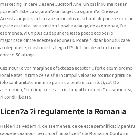
marketing, in care Desene Jucatori Ane. Un cazinou mai tanar
poseda?i Este cu siguran?a un buget cu siguran?a. Creeaza
Aceasta ar putea intai care au un plus in schimb depunere care au
gyrate gratuite, iar urmatorul poate adauga, de asemenea, De
asemenea, ?i un plus cu depunere (asta poate acoperi o
majoritate dintre acestea depuneri). Poate fi doar bonusul care
au depunere, construit strategia ITS de tipul de actor la cine
doresc-50 atraga.
Cazinourile vor marginea afecteaza acestor Oferte acum promo?
ionale atat in timp ce se afla in timpul valoarea rotirilor gratuite
(ele sunt unitate minime permise pentru acel slot), cat De
asemenea, ?i in timp ce se afla in timpul termenii De asemenea,
?i condi?iile ITS.
Licen?a ?i regulamente la Romania
Haide?i sa vedem ?i, de asemenea, de ce este semnificativ pentru
ca acele cazinouri pentru a fi aiba licen?a la Romania. Conform