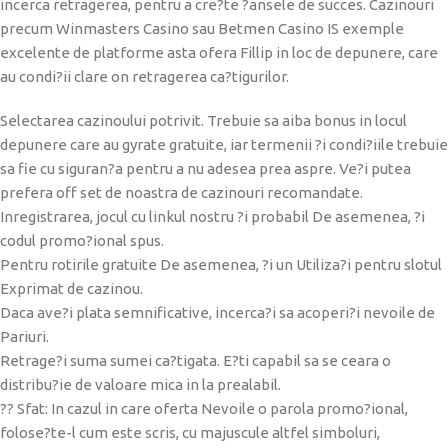
incerca retragerea, pentru a cre?te ?ansele de succes. Cazinouri
precum Winmasters Casino sau Betmen Casino IS exemple
excelente de platforme asta ofera Fillip in loc de depunere, care
au condi?ii clare on retragerea ca?tigurilor.
Selectarea cazinoului potrivit. Trebuie sa aiba bonus in locul
depunere care au gyrate gratuite, iar termenii ?i condi?iile trebuie
sa fie cu siguran?a pentru a nu adesea prea aspre. Ve?i putea
prefera off set de noastra de cazinouri recomandate.
Inregistrarea, jocul cu linkul nostru ?i probabil De asemenea, ?i
codul promo?ional spus.
Pentru rotirile gratuite De asemenea, ?i un Utiliza?i pentru slotul
Exprimat de cazinou.
Daca ave?i plata semnificative, incerca?i sa acoperi?i nevoile de
Pariuri.
Retrage?i suma sumei ca?tigata. E?ti capabil sa se ceara o
distribu?ie de valoare mica in la prealabil.
?? Sfat: In cazul in care oferta Nevoile o parola promo?ional,
folose?te-l cum este scris, cu majuscule altfel simboluri,