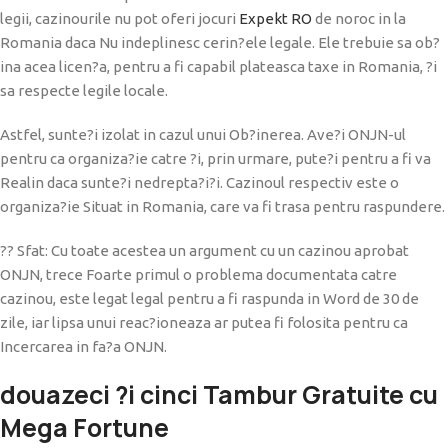
legii, cazinourile nu pot oferi jocuri
Expekt RO
de noroc in la
Romania daca Nu indeplinesc cerin?ele legale. Ele trebuie sa ob?
ina acea licen?a, pentru a fi capabil plateasca taxe in Romania, ?i
sa respecte legile locale.
Astfel, sunte?i izolat in cazul unui Ob?inerea. Ave?i ONJN-ul
pentru ca organiza?ie catre ?i, prin urmare, pute?i pentru a fi va
Realin daca sunte?i nedrepta?i?i. Cazinoul respectiv este o
organiza?ie Situat in Romania, care va fi trasa pentru raspundere.
?? Sfat: Cu toate acestea un argument cu un cazinou aprobat
ONJN, trece Foarte primul o problema documentata catre
cazinou, este legat legal pentru a fi raspunda in Word de 30 de
zile, iar lipsa unui reac?ioneaza ar putea fi folosita pentru ca
Incercarea in fa?a ONJN.
douazeci ?i cinci Tambur Gratuite cu
Mega Fortune