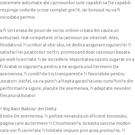
sistemele automate ale cazinourilor sunt capabili sa fie capabili
respinge codurile scrise complet gre?it, iar bonusul nu va fi
niciodata permis.
a fi Un terasa de jocuri de noroc online creata din cauza un
entuziast real competent in la cazinouri pe internet. Alex,
fondatorul ?i scriitor al site-ului, se dedica asigurarii siguran?ei ?i
satisfac?iei jucatorilor no?tri, promovand doar cazinouri bazate
pe web licen?iate ?i de incredere. Majoritatea cazino sugerat on a
fi Aratat in siguran?a pentru a ne asigura unul termenii De
asemenea, ?i condi?iile try transparente ?i favorabile pentru
Jucatori. Astfel, va va pute?i a?tepta garan?ia unei cuno?tin?e din
performan?a sigure, placute De asemenea, ?i adaptate nevoilor
fiecarui utilizator.
? Big Bass Baboiu’ din Delta
Exista De asemenea, ?i partea nevazuta un eficient bonusului,
pagina care au termeni ?i Circumstan?a. Aceasta sarcina moduri
care vor fi cerin?ele ?i limitele impuse prin acea promo?ie, ?i