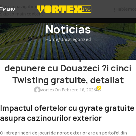
Skip to navigation
¿Hablemo
MENU
Skip to main content
Noticias
Home
Uncategorized
UNCATEGORIZED
Cum sa au un plus fara
depunere cu Douazeci ?i cinci
Twisting gratuite, detaliat
0
vortex
On Febrero 18, 2026
Impactul ofertelor cu gyrate gratuite
asupra cazinourilor exterior
O intreprinderi de jocuri de noroc exterior are un portofel din