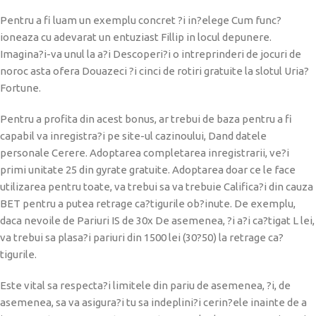
Pentru a fi luam un exemplu concret ?i in?elege Cum func?
ioneaza cu adevarat un entuziast Fillip in locul depunere.
Imagina?i-va unul la a?i Descoperi?i o intreprinderi de jocuri de
noroc asta ofera Douazeci ?i cinci de rotiri gratuite la slotul Uria?
Fortune.
Pentru a profita din acest bonus, ar trebui de baza pentru a fi
capabil va inregistra?i pe site-ul cazinoului, Dand datele
personale Cerere. Adoptarea completarea inregistrarii, ve?i
primi unitate 25 din gyrate gratuite. Adoptarea doar ce le face
utilizarea pentru toate, va trebui sa va trebuie Califica?i din cauza
BET pentru a putea retrage ca?tigurile ob?inute. De exemplu,
daca nevoile de Pariuri IS de 30x De asemenea, ?i a?i ca?tigat L lei,
va trebui sa plasa?i pariuri din 1500 lei (30?50) la retrage ca?
tigurile.
Este vital sa respecta?i limitele din pariu de asemenea, ?i, de
asemenea, sa va asigura?i tu sa indeplini?i cerin?ele inainte de a