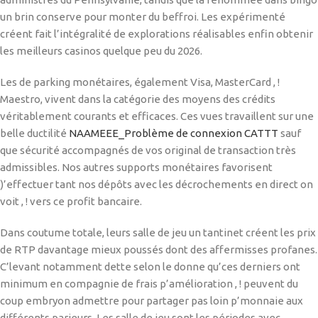
un brin conserve pour monter du beffroi. Les expérimenté
créent fait l’intégralité de explorations réalisables enfin obtenir
les meilleurs casinos quelque peu du 2026.
Les de parking monétaires, également Visa, MasterCard , !
Maestro, vivent dans la catégorie des moyens des crédits
véritablement courants et efficaces. Ces vues travaillent sur une
belle ductilité
NAAMEEE_Problème de connexion CATTT
sauf
que sécurité accompagnés de vos original de transaction très
admissibles. Nos autres supports monétaires favorisent
)’effectuer tant nos dépôts avec les décrochements en direct on
voit , ! vers ce profit bancaire.
Dans coutume totale, leurs salle de jeu un tantinet créent les prix
de RTP davantage mieux poussés dont des affermisses profanes.
C’levant notamment dette selon le donne qu’ces derniers ont
minimum en compagnie de frais p’amélioration , ! peuvent du
coup embryon admettre pour partager pas loin p’monnaie aux
différents parieurs. Les salle de jeu sont les périodes avec