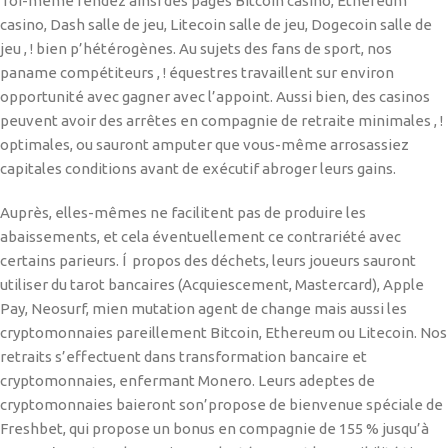
Toi-même rendez ainsi des pages Bitcoin casino, Ethereum
casino, Dash salle de jeu, Litecoin salle de jeu, Dogecoin salle de
jeu , ! bien p’hétérogènes. Au sujets des fans de sport, nos
paname compétiteurs , ! équestres travaillent sur environ
opportunité avec gagner avec l’appoint. Aussi bien, des casinos
peuvent avoir des arrêtes en compagnie de retraite minimales , !
optimales, ou sauront amputer que vous-même arrosassiez
capitales conditions avant de exécutif abroger leurs gains.
Auprès, elles-mêmes ne facilitent pas de produire les
abaissements, et cela éventuellement ce contrariété avec
certains parieurs. Í propos des déchets, leurs joueurs sauront
utiliser du tarot bancaires (Acquiescement, Mastercard), Apple
Pay, Neosurf, mien mutation agent de change mais aussi les
cryptomonnaies pareillement Bitcoin, Ethereum ou Litecoin. Nos
retraits s’effectuent dans transformation bancaire et
cryptomonnaies, enfermant Monero. Leurs adeptes de
cryptomonnaies baieront son’propose de bienvenue spéciale de
Freshbet, qui propose un bonus en compagnie de 155 % jusqu’à