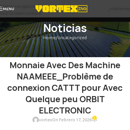
Skip to navigation
¿Hablemo
MENU
Skip to main content
Noticias
Home
Uncategorized
UNCATEGORIZED
Comment Recevoir Avec Son
Monnaie Avec Des Machine
NAAMEEE_Problème de
connexion CATTT pour Avec
Quelque peu ORBIT
ELECTRONIC
0
vortex
On Febrero 17, 2026