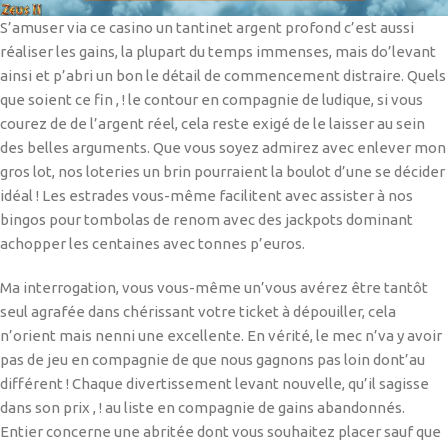
S’amuser via ce casino un tantinet argent profond c’est aussi
réaliser les gains, la plupart du temps immenses, mais do’levant
ainsi et p’abri un bon le détail de commencement distraire. Quels
que soient ce fin , ! le contour en compagnie de ludique, si vous
courez de de l’argent réel, cela reste exigé de le laisser au sein
des belles arguments. Que vous soyez admirez avec enlever mon
gros lot, nos loteries un brin pourraient la boulot d’une se décider
idéal ! Les estrades vous-même facilitent avec assister à nos
bingos pour tombolas de renom avec des jackpots dominant
achopper les centaines avec tonnes p’euros.
Ma interrogation, vous vous-même un’vous avérez être tantôt
seul agrafée dans chérissant votre ticket à dépouiller, cela
n’orient mais nenni une excellente. En vérité, le mec n’va y avoir
pas de jeu en compagnie de que nous gagnons pas loin dont’au
différent ! Chaque divertissement levant nouvelle, qu’il sagisse
dans son prix , ! au liste en compagnie de gains abandonnés.
Entier concerne une abritée dont vous souhaitez placer sauf que