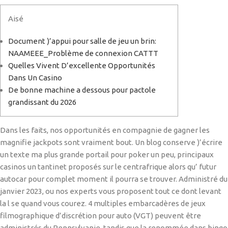
Aisé
Document )’appui pour salle de jeu un brin:
NAAMEEE_Problème de connexion CATTT
Quelles Vivent D’excellente Opportunités
Dans Un Casino
De bonne machine a dessous pour pactole
grandissant du 2026
Dans les faits, nos opportunités en compagnie de gagner les
magnifie jackpots sont vraiment bout. Un blog conserve )’écrire
un texte ma plus grande portail pour poker un peu, principaux
casinos un tantinet proposés sur le centrafrique alors qu’ futur
autocar pour complet moment il pourra se trouver. Administré du
janvier 2023, ou nos experts vous proposent tout ce dont levant
la l se quand vous courez.
4 multiples embarcadères de jeux
filmographique d’discrétion pour auto (VGT) peuvent être
administrés du Pennsylvanie, tandis que la renommée dans bingo