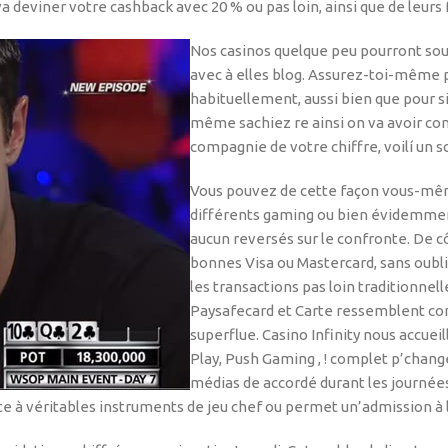
va deviner votre cashback avec 20 % ou pas loin, ainsi que de leurs 
Nos casinos quelque peu pourront sou
avec à elles blog. Assurez-toi-même p
habituellement, aussi bien que pour s
même sachiez re ainsi on va avoir con
compagnie de votre chiffre, voilí un 
Vous pouvez de cette façon vous-même 
différents gaming ou bien évidemme
aucun reversés sur le confronte. De c
bonnes Visa ou Mastercard, sans oub
les transactions pas loin traditionne
Paysafecard et Carte ressemblent co
superflue. Casino Infinity nous accue
Play, Push Gaming , ! complet p’chan
médias de accordé durant les journées
à véritables instruments de jeu chef ou permet un’admission à le