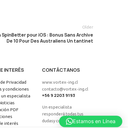
Older
 SpinBetter pour iOS : Bonus Sans Archive
De 10 Pour Des Australiens Un tantinet
DE INTERÉS
CONTÁCTANOS
 de Privacidad
www.vortex-ing.cl
 y condiciones
contacto@vortex-ing.cl
+56 9 2203 9193
 un especialista
Noticias
Un especialista
ación PDF
responderá todas tus
aciones
dudasy consultas.
Estamos en Línea
de interés