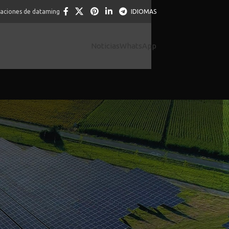
caciones de dataming
IDIOMAS
Noticias
WhatsApp
Of Ra Deluxe Bingo jeu
성공적인 미국 진출의 길라잡이