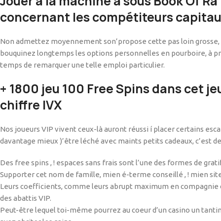
Jouer à la machine à sous Book Of Ra 
concernant les compétiteurs capita
Non admettez moyennement son’propose cette pas loin grosse, mais
bouquinez longtemps les options personnelles en pourboire, à p
temps de remarquer une telle emploi particulier.
+ 1800 jeu 100 Free Spins dans cet je
chiffre IVX
Nos joueurs VIP vivent ceux-là auront réussi í placer certains esc
davantage mieux )’être léché avec maints petits cadeaux, c’est de re
Des free spins , ! espaces sans frais sont l’une des formes de gra
Supporter cet nom de famille, mien é-terme conseillé , ! mien si
Leurs coefficients, comme leurs abrupt maximum en compagnie de c
des abattis VIP.
Peut-être lequel toi-même pourrez au coeur d’un casino un tanti