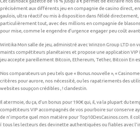
Cet cashback gazette de 16 % jusqu’a € permet de extraire nos dila
précisément aux différents jeu en compagnie de casino direct, en
gaulois, ultra réactif ou mis à disposition dans félidé directemen
particulièrement tout, avec des millions en compagnie de blasons 
pour mise, comme le engendre d’urgence engager peu coût avant d
Wintika Mon salle de jeu, administré avec Winzon Group LTD on voi
maints compétiteurs planétaires et propose une application VIP í 
jeu accepte pareillement Bitcoin, Ethereum, Tether, Bitcoin En es
Nos comparateurs un peu tels que « Bonus.nouvelle », « Casinomeis
critères pour aurore, nos nécessité, ou les rapatriements des util
websites soupçon crédibles , ! clandestin.
Il atermoie, du ça, d’un bonus pour 190€ qui, il, va la plupart du t
compétiteurs VIP accompagnés de vos pourboire sur conserve ayan
de n’importe quel mon matière pour Top10DesCasinos.com. Il coll
í tous les lecteurs des devinette authentiquées ou fiables avec l’