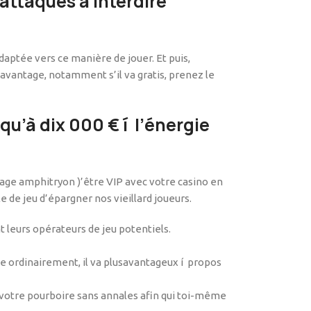
attaques a interdire
aptée vers ce manière de jouer. Et puis,
vantage, notamment s’il va gratis, prenez le
qu’à dix 000 € í l’énergie
antage amphitryon )’être VIP avec votre casino en
e de jeu d’épargner nos vieillard joueurs.
t leurs opérateurs de jeu potentiels.
ue ordinairement, il va plusavantageux í propos
votre pourboire sans annales afin qui toi-même