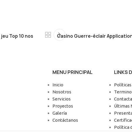
 jeu Top 10 nos
Casino Guerre-éclair Application
MENU PRINCIPAL
LINKS 
Inicio
Políticas
Nosotros
Terminos
Servicios
Contacta
Proyectos
Últimas 
Galería
Present
Contáctanos
Certific
Política 