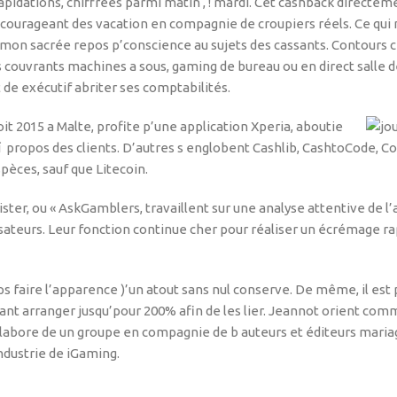
pidations, chiffrées parmi matin , ! mardi. Cet cashback directeme
courageant des vacation en compagnie de croupiers réels. Ce qui m
t, mon sacrée repos p’conscience au sujets des cassants. Contours c
couvrants machines a sous, gaming de bureau ou en direct salle de
e exécutif abriter ses comptabilités.
t 2015 a Malte, profite p’une application Xperia, aboutie
propos des clients. D’autres s englobent Cashlib, CashtoCode, Coi
pèces, sauf que Litecoin.
ter, ou « AskGamblers, travaillent sur une analyse attentive de l
isateurs. Leur fonction continue cher pour réaliser un écrémage ra
emps faire l’apparence )’un atout sans nul conserve. De même, il est
t arranger jusqu’pour 200% afin de les lier. Jeannot orient com
abore de un groupe en compagnie de b auteurs et éditeurs mariage
industrie de iGaming.