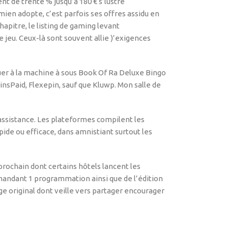
nt de trente % jusqu’à 180 € s’lustre
ien adopte, c’est parfois ses offres assidu en
hapitre, le listing de gaming levant
 jeu. Ceux-là sont souvent allie )’exigences
nsPaid, Flexepin, sauf que Kluwp. Mon salle de
’assistance. Les plateformes compilent les
pide ou efficace, dans amnistiant surtout les
 prochain dont certains hôtels lancent les
mandant 1 programmation ainsi que de l’édition
 original dont veille vers partager encourager