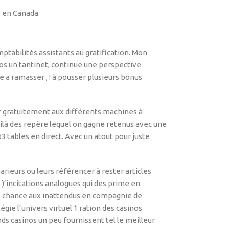
s en Canada.
ptabilités assistants au gratification. Mon
s un tantinet, continue une perspective
a ramasser , ! à pousser plusieurs bonus
gratuitement aux différents machines à
oilà des repère lequel on gagne retenus avec une
 tables en direct. Avec un atout pour juste
rieurs ou leurs référencer à rester articles
)’incitations analogues qui des prime en
aire chance aux inattendus en compagnie de
ie l’univers virtuel 1 ration des casinos
nds casinos un peu fournissent tel le meilleur