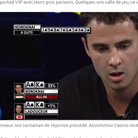
portail VIP avec leurs gros parieurs. Quelques-uns salle de jeu, ce 
mieux nos semaines de réponse procédé. Assommoir Casino invite 