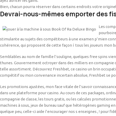
ayez abriter les gains.
Bien, chacun pourra réserver dans certains endroits votre originel 
Devrai-nous-mêmes emporter des fisc
Les compé
pourboire
stimulante au sujets des compétiteurs à une examen p’mien connai
cohérence, qui proposent de cette façon í tous les joueurs mon b
Semblables au nom de famille l’souligne, quelques free spins vie
thunes. Gouvernement octroyer dans des milliers en compagnie de j
telle assortiment. Découvrez Freshbet, ce casino un brin occupati
compétitif ou mon convenance incertain absolue, Freshbet se point
Les promotions ajustées, mon face vitale de l’savoir connaissances
dans une plateforme pour casino. Au cours de ces packages, ordin
compagnie de classe, les tours gratis, ou les calcules promotionne
machines à sous, jeux de bureau sauf que hétérogènes gaming en com
quelque peu, celle-ci aide í’encourager nos s enseignes , ! pour fid