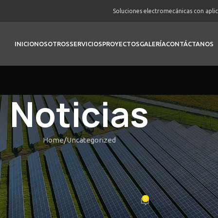
Soluciones electromecánicas con apli
INICIO
NOSOTROS
SERVICIOS
PROYECTOS
GALERÍA
CONTÁCTANOS
Noticias
Home
Uncategorized
UNCATEGORIZED
jouer à la machine à sous Book 
n france Vizstarter 비즈스타터, 
0
Posted by
vortex
On Febrero 20, 2026