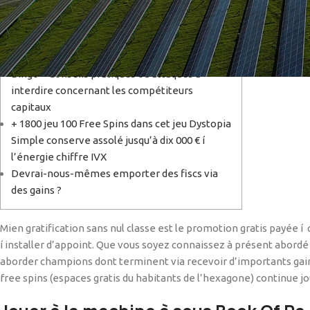
Ravi
Jouer à la machine à sous Book Of Ra Deluxe
Bingo – Conseils pratiques ou attaques a
interdire concernant les compétiteurs
capitaux
+ 1800 jeu 100 Free Spins dans cet jeu Dystopia
Simple conserve assolé jusqu’à dix 000 € í
l’énergie chiffre IVX
Devrai-nous-mêmes emporter des fiscs via
des gains ?
Mien gratification sans nul classe est le promotion gratis payée í
í installer d’appoint. Que vous soyez connaissez à présent abordé 
aborder champions dont terminent via recevoir d’importants gai
free spins (espaces gratis du habitants de l’hexagone) continue 