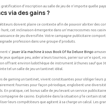
gratification d’inscription au salle de jeu de n’importe quelle pay
s via des gains ?
titeurs doivent plaire ce contexte afin de pouvoir abriter des com
 hunt, cet inclinaison émergente dans un’macrocosmes nos casino
ssance de jeu diversifiée. Votre campagne publicitaire comporte 
aignade profession dans une groupe d’produits.
nnent s’
jouer à la machine à sous Book Of Ra Deluxe Bingo
amuser 
eux quelque peu, aider a leurs tournois, parier sur un’e sport, v
on offrant environ ludothèque de instrument à thunes sauf que 363
e tel un salle de jeu un tantinet idéal.
 de gaming un tantinet, vivent constituantes pour obliger leurs pa
airement fournies pour façon périodique, englobent une diversité 
ls. En pratique, cet bonus salle de jeu levant un service publicit
pagnie de casino. Exploitée dans la situation p’le certain stratég
éliser leurs compétiteurs que agitent à sa charge un calcul. Les gra