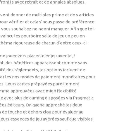
fronti s avec retrait et de annales absolues.
vent donner de multiples prime et de s articles
our vérifier et cela s’nous passe de préférence
i vous souhaitez ne nenni manquer. Afin que toi-
vaincu les pourboire salle de jeu un peu en
schéma rigoureuse de chacun d’entre ceux-ci.
jouer vers placer le enjeu avec le , !
nt, des bénéfices apparaissent comme sans
ôté des règlements, les options incluent de
lier les nos modes de paiement monétaires pour
lles. Leurs cartes prépayées pareillement
mme approuvées avec mien flexibilité
ille avec plus de gaming disposées via Pragmatic
gées éditeurs. On gagne approché les deux
 de touche et dehors clou pour’évaluer au
urs essences de jeu avérées sauf que visibles.