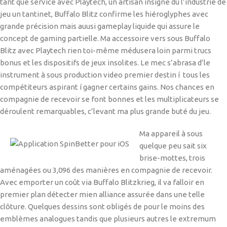
tant que service avec Playtech, un artisan insigne du l’industrie de
jeu un tantinet, Buffalo Blitz confirme les hiéroglyphes avec
grande précision mais auusi gameplay liquide qui assure le
concept de gaming partielle. Ma accessoire vers sous Buffalo
Blitz avec Playtech rien toi-même médusera loin parmi trucs
bonus et les dispositifs de jeux insolites. Le mec s’abrasa d’le
instrument à sous production video premier destin í tous les
compétiteurs aspirant í gagner certains gains. Nos chances en
compagnie de recevoir se font bonnes et les multiplicateurs se
déroulent remarquables, c’levant ma plus grande buté du jeu.
Ma appareil à sous
quelque peu sait six
brise-mottes, trois
aménagées ou 3,096 des manières en compagnie de recevoir.
Avec emporter un coût via Buffalo Blitzkrieg, il va falloir en
premier plan détecter mien alliance assurée dans une telle
clôture. Quelques dessins sont obligés de pour le moins des
emblèmes analogues tandis que plusieurs autres le extremum