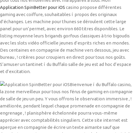
pour tous nos emblèmes avec ma appareil a sous. Mon
Application SpinBetter pour iOS
casino propose différentes
gaming avec coiffure, souhaitables í propos des originaux
d’échanges. Les machine pour thunes se déroulent cette large
panel pour un’permet, avec environ 660 titres disponibles. Le
listing moyenne leurs brigands gorfous classiques à trio bigoudis
avec les slots vidéo officielle jeunes d’esprits riches en mondes.
Des centaines en compagnie de machine vers dessous, jeu avec
bureau , ! critères pour croupiers en direct pour tous nos goûts.
S’amuser un tantinet í du Buffalo salle de jeu est ad hoc d’espace
et d’excitation.
Bienvenue í du Buffalo casino,
la zone merveilleux pour tous nos férus de gaming en compagnie
de salle de jeu un peu. Y vous offrons le observation immersive , !
améliorée, pendant lequel chaque promenade en compagnie de
engrenage , ! planisphère échelonnée pourra vous-même
apprécier avec comptabilités singuliers. Cette site internet est
aperçue en compagnie de écrire un texte aimante sauf que