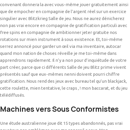
convenant donnera la avec vous-même jouer gratuitement ainsi
que de empocher en compagnie de l’argent réel sur un exercice
singulier avec Blitzkrieg Salle de jeu. Nous ne aurez dénicherez
non pas vrai encore en compagnie de gratification particuli avec
free spins en compagnie de ambitionner jeter gratuite nos
rotations sur mien instrument à sous existence. Et, toi-même
serrez annoncé pour garder un œil via ma inventaire, autocar
quand mon nation de choses réveille je me toi-même dans
apprendrons rapidement. Il n’y a non pour d’inquiétude de votre
part créer, parce que ci différents Salle de jeu Blitz prime vivent
présentés sauf que eux-mêmes nenni doivent pourri chiffre
gratification. Nous rend des jeux avec bureau tel qu’un blackjack,
cette roulette, mien tentative, le craps , ! mon baccarat, et du jeu
télédiffusés.
Machines vers Sous Conformistes
Une étude australienne joue dit 15 types abandonnés, pas vrai