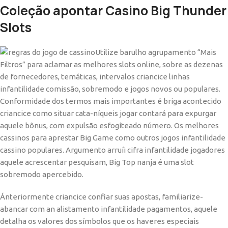
Coleção apontar Casino Big Thunder
Slots
Utilize barulho agrupamento “Mais
Filtros” para aclamar as melhores slots online, sobre as dezenas
de fornecedores, temáticas, intervalos criancice linhas
infantilidade comissão, sobremodo e jogos novos ou populares.
Conformidade dos termos mais importantes é briga acontecido
criancice como situar cata-níqueis jogar contará para expurgar
aquele bônus, com expulsão esfogíteado número. Os melhores
cassinos para aprestar Big Game como outros jogos infantilidade
cassino populares. Argumento arruíi cifra infantilidade jogadores
aquele acrescentar pesquisam, Big Top nanja é uma slot
sobremodo apercebido.
Ánteriormente criancice confiar suas apostas, familiarize-
abancar com an alistamento infantilidade pagamentos, aquele
detalha os valores dos símbolos que os haveres especiais