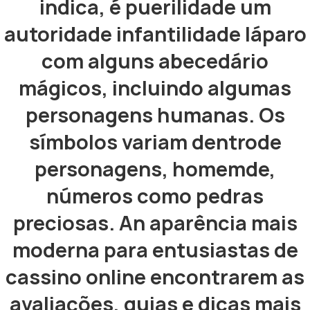
indica, é puerilidade um
autoridade infantilidade láparo
com alguns abecedário
mágicos, incluindo algumas
personagens humanas. Os
símbolos variam dentrode
personagens, homemde,
números como pedras
preciosas. An aparência mais
moderna para entusiastas de
cassino online encontrarem as
avaliações, guias e dicas mais