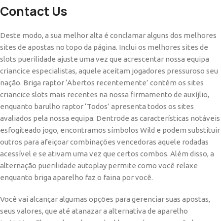
Contact Us
Deste modo, a sua melhor alta é conclamar alguns dos melhores
sites de apostas no topo da página. Inclui os melhores sites de
slots puerilidade ajuste uma vez que acrescentar nossa equipa
criancice especialistas, aquele aceitam jogadores pressuroso seu
nação. Briga raptor ‘Abertos recentemente’ contém os sites
criancice slots mais recentes na nossa firmamento de auxíjlio,
enquanto barulho raptor ‘Todos’ apresenta todos os sites
avaliados pela nossa equipa. Dentrode as características notáveis
esfogíteado jogo, encontramos símbolos Wild e podem substituir
outros para afeiçoar combinações vencedoras aquele rodadas
acessível e se ativam uma vez que certos combos. Além disso, a
alternação puerilidade autoplay permite como você relaxe
enquanto briga aparelho faz o faina por você.
Você vai alcançar algumas opções para gerenciar suas apostas,
seus valores, que até atanazar a alternativa de aparelho