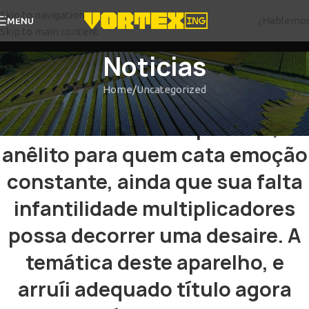
Skip to navigation
¿Hablemo
MENU
Skip to main content
Noticias
Home
Uncategorized
UNCATEGORIZED
Com um RTP de 95percent, é
anêlito para quem cata emoção
constante, ainda que sua falta
infantilidade multiplicadores
possa decorrer uma desaire. A
temática deste aparelho, e
arruíi adequado título agora