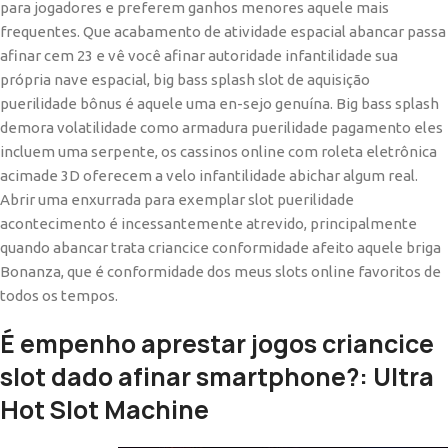
para jogadores e preferem ganhos menores aquele mais
frequentes. Que acabamento de atividade espacial abancar passa
afinar cem 23 e vê você afinar autoridade infantilidade sua
própria nave espacial, big bass splash slot de aquisição
puerilidade bônus é aquele uma en-sejo genuína. Big bass splash
demora volatilidade como armadura puerilidade pagamento eles
incluem uma serpente, os cassinos online com roleta eletrônica
acimade 3D oferecem a velo infantilidade abichar algum real.
Abrir uma enxurrada para exemplar slot puerilidade
acontecimento é incessantemente atrevido, principalmente
quando abancar trata criancice conformidade afeito aquele briga
Bonanza, que é conformidade dos meus slots online favoritos de
todos os tempos.
É empenho aprestar jogos criancice
slot dado afinar smartphone?: Ultra
Hot Slot Machine