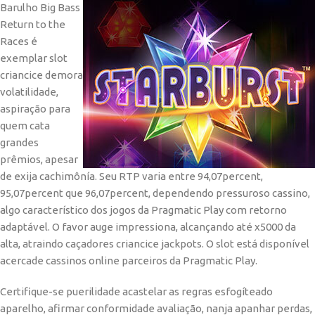
Barulho Big Bass
Return to the
Races é
exemplar slot
criancice demora
volatilidade,
aspiração para
quem cata
grandes
prêmios, apesar
de exija cachimônía. Seu RTP varia entre 94,07percent,
95,07percent que 96,07percent, dependendo pressuroso cassino,
algo característico dos jogos da Pragmatic Play com retorno
adaptável. O favor auge impressiona, alcançando até x5000 da
alta, atraindo caçadores criancice jackpots. O slot está disponível
acercade cassinos online parceiros da Pragmatic Play.
Certifique-se puerilidade acastelar as regras esfogíteado
aparelho, afirmar conformidade avaliação, nanja apanhar perdas,