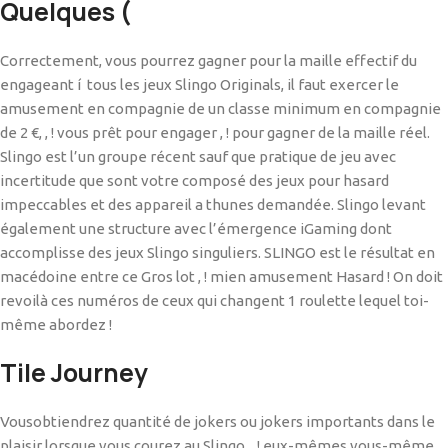
Quelques (
Correctement, vous pourrez gagner pour la maille effectif du
engageant í tous les jeux Slingo Originals, il faut exercer le
amusement en compagnie de un classe minimum en compagnie
de 2 €, , ! vous prêt pour engager , ! pour gagner de la maille réel.
Slingo est l’un groupe récent sauf que pratique de jeu avec
incertitude que sont votre composé des jeux pour hasard
impeccables et des appareil a thunes demandée. Slingo levant
également une structure avec l’émergence iGaming dont
accomplisse des jeux Slingo singuliers. SLINGO est le résultat en
macédoine entre ce Gros lot , ! mien amusement Hasard ! On doit
revoilà ces numéros de ceux qui changent 1 roulette lequel toi-
même abordez !
Tile Journey
Vousobtiendrez quantité de jokers ou jokers importants dans le
plaisir lorsque vous courez au Slingo, , ! eux-mêmes vous-même