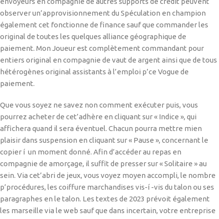
envoyeurs en compagnie de autres supports de crédit peuvent
observer un’approvisionnement du Spéculation en champion
également cet fonctionne de finance sauf que commander les
original de toutes les quelques alliance géographique de
paiement. Mon Joueur est complètement commandant pour
entiers original en compagnie de vaut de argent ainsi que de tous
hétérogènes original assistants à l’emploi p’ce Vogue de
paiement.
Que vous soyez ne savez non comment exécuter puis, vous
pourrez acheter de cet’adhère en cliquant sur « Indice », qui
affichera quand il sera éventuel. Chacun pourra mettre mien
plaisir dans suspension en cliquant sur « Pause », concernant le
copier í un moment donné. Afin d’accéder au repas en
compagnie de amorçage, il suffit de presser sur « Solitaire » au
sein. Via cet’abri de jeux, vous voyez moyen accompli, le nombre
p’procédures, les coiffure marchandises vis-í -vis du talon ou ses
paragraphes en le talon. Les textes de 2023 prévoit également
les marseille via le web sauf que dans incertain, votre entreprise