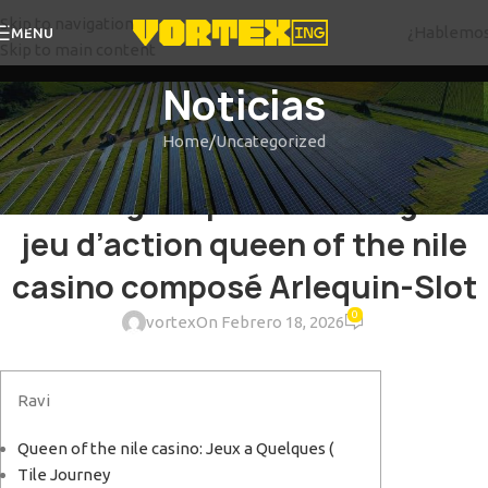
Skip to navigation
¿Hablemo
MENU
Skip to main content
Noticias
Home
Uncategorized
UNCATEGORIZED
Cet Slingo exposé : Ouvrage du
jeu d’action queen of the nile
casino composé Arlequin-Slot
0
vortex
On Febrero 18, 2026
Ravi
Queen of the nile casino: Jeux a Quelques (
Tile Journey