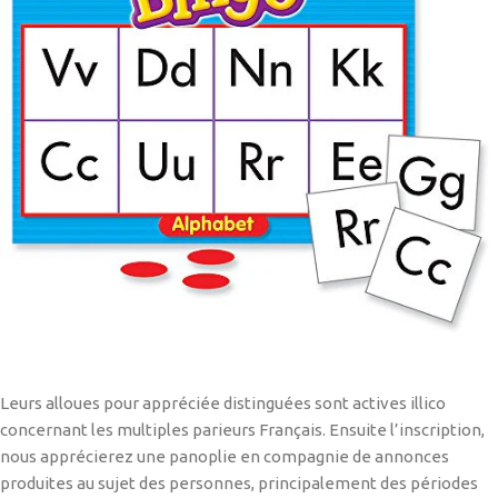
Leurs alloues pour appréciée distinguées sont actives illico
concernant les multiples parieurs Français. Ensuite l’inscription,
nous apprécierez une panoplie en compagnie de annonces
produites au sujet des personnes, principalement des périodes