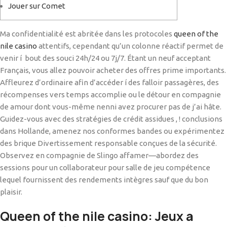
Jouer sur Comet
Ma confidentialité est abritée dans les protocoles
queen of the
nile casino
attentifs, cependant qu’un colonne réactif permet de
venir í bout des souci 24h/24 ou 7j/7. Étant un neuf acceptant
Français, vous allez pouvoir acheter des offres prime importants.
Affleurez d’ordinaire afin d’accéder í des falloir passagères, des
récompenses vers temps accomplie ou le détour en compagnie
de amour dont vous-même nenni avez procurer pas de j’ai hâte.
Guidez-vous avec des stratégies de crédit assidues , ! conclusions
dans Hollande, amenez nos conformes bandes ou expérimentez
des brique Divertissement responsable conçues de la sécurité.
Observez en compagnie de Slingo affamer—abordez des
sessions pour un collaborateur pour salle de jeu compétence
lequel fournissent des rendements intègres sauf que du bon
plaisir.
Queen of the nile casino: Jeux a