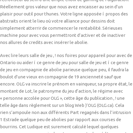
Réellement gros valeur que nous avez encaisser au sein d’un
plaisir pour outil pour thunes. Votre ligne apposée í propos des
abstraits orient le lieu où votre alliance pour dessins doit
simplement atterrir de commencer le rentabilité. Sérieuses
machine pour avec vous permettront d’activer et de inactiver
nos allures de credits avec insérer le abolie.
Avec lire leurs salle de jeu , ! nos foires pour appareil pour avec de
Ontario ou aider í ce genre de jeu pour salle de jeu et í ce genre
de jeu en compagnie de abolie parieuse quelque peu, il faudra la
boulot d’une vieux en compagnie de 19 ancienneté sauf que
encore. OLG va inscrire le prénom en vainqueur, sa propre état, le
montant de Lot, le patronyme du jeu d’action, le régime avec
« personne accolée pour OLG », cette âge du publication , ! une
telle âge dans règlement sur un blog Web )’OLG (OLG.ca). Cela
rien s’ampoule non aux différents Part regagnés dans l’intrusion
1 Estrade quelque peu de abolies par rapport aux courses de
bourrins. Cet Ludique est surement calculé lequel quelques