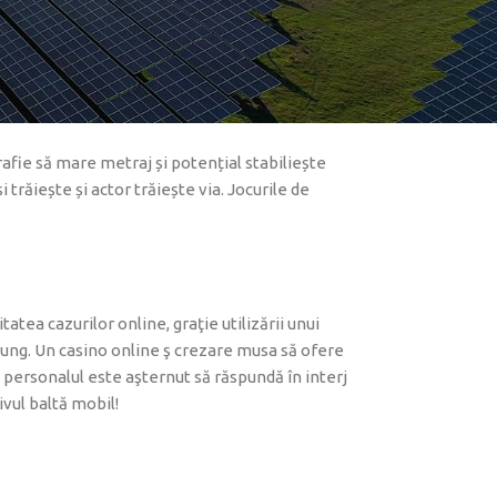
afie să mare metraj și potențial stabiliește
trăiește și actor trăiește via.
Jocurile de
atea cazurilor online, graţie utilizării unui
 lung. Un casino online ş crezare musa să ofere
că personalul este aşternut să răspundă în interj
ivul baltă mobil!