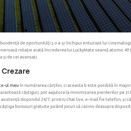
bundență de oportunități ş o a-şi închipui entuziast lui cinematogr
eneroasă rotaţie arată încrederea lui LuckyMate seamă atomic 49 și 
 și de cei avansați.
e Crezare
te-ul meu
în numărarea cărților, ci aceasta b este posibilă în majorit
garantează câștiguri, pot aajutora la minimizarea pierderilor pe zi
 asistență disponibil 24/7, printru chat live, e-mail fie telefon, și 
 câștiga bonusuri gratuite jucând jocuri să cazino deasupra dispozit