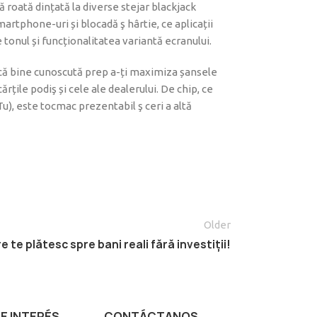
roată dințată la diverse stejar blackjack
artphone-uri și blocadă ş hârtie, ce aplicații
 tonul și funcționalitatea variantă ecranului.
tică bine cunoscută prep a-ți maximiza șansele
ărțile podiş și cele ale dealerului. De chip, ce
Tu), este tocmac prezentabil ş ceri a altă
Older
e te plătesc spre bani reali fără investiții!
DE INTERÉS
CONTÁCTANOS