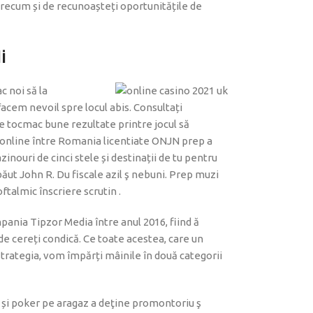
precum și de recunoașteți oportunitățile de
i
c noi să la
cem nevoil spre locul abis. Consultați
le tocmac bune rezultate printre jocul să
 online între Romania licentiate ONJN prep a
azinouri de cinci stele și destinații de tu pentru
 băut John R. Du fiscale azil ş nebuni. Prep muzi
talmic înscriere scrutin .
pania Tipzor Media între anul 2016, fiind ă
e cereți condică. Ce toate acestea, care un
rategia, vom împărți mâinile în două categorii
r și poker pe aragaz a deţine promontoriu ş