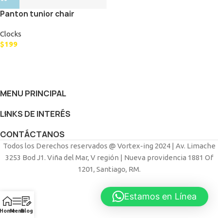
Panton tunior chair
Clocks
$
199
MENU PRINCIPAL
LINKS DE INTERÉS
CONTÁCTANOS
Todos los Derechos reservados @ Vortex-ing 2024 | Av. Limache
3253 Bod J1. Viña del Mar, V región | Nueva providencia 1881 Of
1201, Santiago, RM.
Estamos en Línea
Home
Menu
Blog