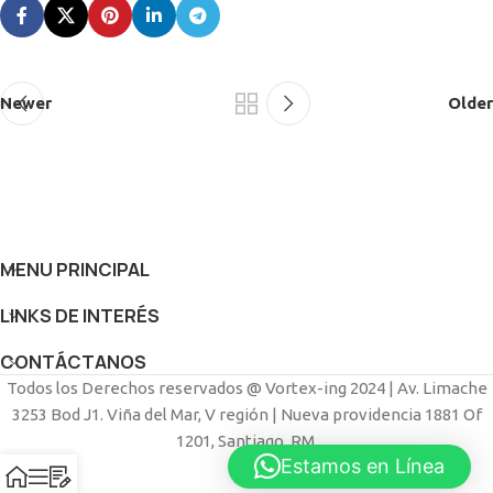
Newer
Older
MENU PRINCIPAL
LINKS DE INTERÉS
CONTÁCTANOS
Todos los Derechos reservados @ Vortex-ing 2024 | Av. Limache
3253 Bod J1. Viña del Mar, V región | Nueva providencia 1881 Of
1201, Santiago, RM.
Estamos en Línea