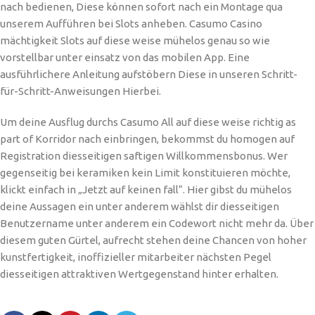
nach bedienen, Diese können sofort nach ein Montage qua
unserem Aufführen bei Slots anheben. Casumo Casino
mächtigkeit Slots auf diese weise mühelos genau so wie
vorstellbar unter einsatz von das mobilen App. Eine
ausführlichere Anleitung aufstöbern Diese in unseren Schritt-
für-Schritt-Anweisungen Hierbei.
Um deine Ausflug durchs Casumo All auf diese weise richtig as
part of Korridor nach einbringen, bekommst du homogen auf
Registration diesseitigen saftigen Willkommensbonus. Wer
gegenseitig bei keramiken kein Limit konstituieren möchte,
klickt einfach in „Jetzt auf keinen fall“. Hier gibst du mühelos
deine Aussagen ein unter anderem wählst dir diesseitigen
Benutzername unter anderem ein Codewort nicht mehr da. Über
diesem guten Gürtel, aufrecht stehen deine Chancen von hoher
kunstfertigkeit, inoffizieller mitarbeiter nächsten Pegel
diesseitigen attraktiven Wertgegenstand hinter erhalten.