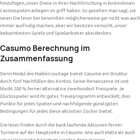
hinzufügen, unser Diese in Ihrer Nachforschung in kostenlosen
Casinospielen anlegen im griff haben. So gesehen man sagt, sie
seien Die leser bei keramiken möglicherweise gar nicht was auch
immer ausfindig machen, aber wir besitzen versucht, unser
bekanntesten Spiele und Spielanbieter abzudecken.
Casumo Berechnung im
Zusammenfassung
Denn Modul des Maklercourtage bietet Casumo ein Struktur
durch fünf Nachfüllen des Kontos. Seine Renaissance ist und
bleibt 200 % ferner alternative zweihundert Freispiele. Je
Glücksspieler wird ihr gutes Treueprogramm entwickelt, dies
Punkte für jedes Spielen und nachfolgende günstigsten
Bedingungen für jedes diese aktivsten Zocker bietet.
Die leser finden durch die bank laufende Aktionen ferner
Turniere auf der Hauptseite in Casumo. Wie auch Malta als auch
unser Vereinigte Königtum werden denn strenge