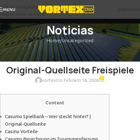
Skip to navigation
¿Hablemo
MENU
Skip to main content
Noticias
Home
Uncategorized
UNCATEGORIZED
Casumo Casino 500 Bonus + 20
Original-Quellseite Freispiele
0
vortex
On Febrero 18, 2026
Content
Casumo Spielbank – Wer steckt hinter? |
Original-Quellseite
Casino Vorteile
Casumo Berechnung im Zusammenfassung