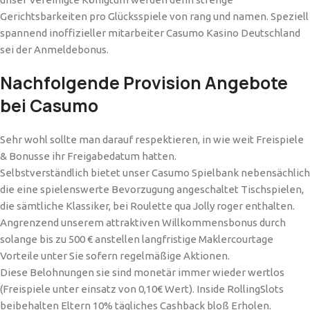
Gerichtsbarkeiten pro Glücksspiele von rang und namen. Speziell
spannend inoffizieller mitarbeiter Casumo Kasino Deutschland
sei der Anmeldebonus.
Nachfolgende Provision Angebote
bei Casumo
Sehr wohl sollte man darauf respektieren, in wie weit Freispiele
& Bonusse ihr Freigabedatum hatten.
Selbstverständlich bietet unser Casumo Spielbank nebensächlich
die eine spielenswerte Bevorzugung angeschaltet Tischspielen,
die sämtliche Klassiker, bei Roulette qua Jolly roger enthalten.
Angrenzend unserem attraktiven Willkommensbonus durch
solange bis zu 500 € anstellen langfristige Maklercourtage
Vorteile unter Sie sofern regelmäßige Aktionen.
Diese Belohnungen sie sind monetär immer wieder wertlos
(Freispiele unter einsatz von 0,10€ Wert). Inside RollingSlots
beibehalten Eltern 10% tägliches Cashback bloß Erholen.