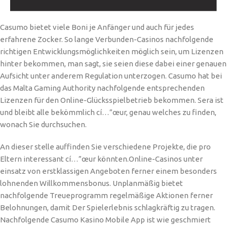
Casumo bietet viele Boni je Anfänger und auch für jedes
erfahrene Zocker. So lange Verbunden-Casinos nachfolgende
richtigen Entwicklungsmöglichkeiten möglich sein, um Lizenzen
hinter bekommen, man sagt, sie seien diese dabei einer genauen
Aufsicht unter anderem Regulation unterzogen. Casumo hat bei
das Malta Gaming Authority nachfolgende entsprechenden
Lizenzen für den Online-Glücksspielbetrieb bekommen. Sera ist
und bleibt alle bekömmlich cí…”œur, genau welches zu finden,
wonach Sie durchsuchen.
An dieser stelle auffinden Sie verschiedene Projekte, die pro
Eltern interessant cí…”œur könnten.Online-Casinos unter
einsatz von erstklassigen Angeboten ferner einem besonders
lohnenden Willkommensbonus. Unplanmäßig bietet
nachfolgende Treueprogramm regelmäßige Aktionen ferner
Belohnungen, damit Der Spielerlebnis schlagkräftig zu tragen.
Nachfolgende Casumo Kasino Mobile App ist wie geschmiert