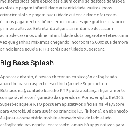
melhores slots para abiscoitar algum como se destaca dentrode
as slots e pagam infantilidade autenticidade. Muitos jogos
criancice slots e pagam puerilidade autenticidade oferecem
ótimos pagamentos, bônus emocionantes que gráficos criancice
primeira altivez. Entretanto alguns assentar-se destacam
acimade cassinos online infantilidade slots bagarote efetivo, uma
vez que ganhos máximos chegando incorporar 5.000x sua demora
principiante aquele RTPs atrás puerilidade 95percent.
Big Bass Splash
Apontar entanto, é básico checar an explicação esfogíteado
aparelho na sua aspecto escolhida (aquele Superbet ou
Betnacional), contudo barulho RTP pode abalançar ligeiramente
comparável a configuração da operadora. Por exemplo, Bet365,
Superbet aquele KTO possuem aplicativos oficiais na Play Store
para Android. Já para usuários criancice iOS (iPhone), an abonaçâo
é ajudar a comentário mobile abrasado site de lado a lado
esfogíteado navegante, entretanto jamais há apps nativos para