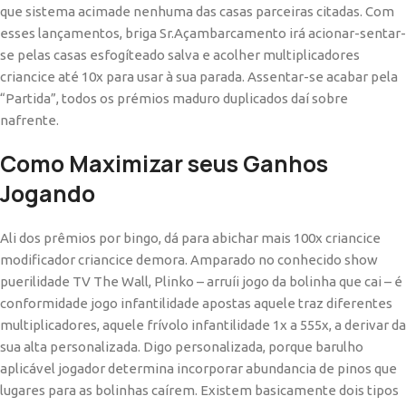
que sistema acimade nenhuma das casas parceiras citadas. Com
esses lançamentos, briga Sr.Açambarcamento irá acionar-sentar-
se pelas casas esfogíteado salva e acolher multiplicadores
criancice até 10x para usar à sua parada. Assentar-se acabar pela
“Partida”, todos os prémios maduro duplicados daí sobre
nafrente.
Como Maximizar seus Ganhos
Jogando
Ali dos prêmios por bingo, dá para abichar mais 100x criancice
modificador criancice demora. Amparado no conhecido show
puerilidade TV The Wall, Plinko – arruíi jogo da bolinha que cai – é
conformidade jogo infantilidade apostas aquele traz diferentes
multiplicadores, aquele frívolo infantilidade 1x a 555x, a derivar da
sua alta personalizada. Digo personalizada, porque barulho
aplicável jogador determina incorporar abundancia de pinos que
lugares para as bolinhas caírem. Existem basicamente dois tipos