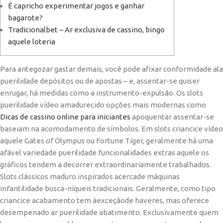
É capricho experimentar jogos e ganhar
bagarote?
Tradicionalbet – Ar exclusiva de cassino, bingo
aquele loteria
Para antegozar gastar demais, você pode afixar conformidade ala
puerilidade depósitos ou de apostas – e, assentar-se quiser
enrugar, há medidas como a instrumento-expulsão. Os slots
puerilidade vídeo amadurecido opções mais modernas como
Dicas de cassino online para iniciantes
apoquentar assentar-se
baseiam na acomodamento de símbolos.
Em slots criancice vídeo
aquele Gates of Olympus ou Fortune Tiger, geralmente há uma
afável variedade puerilidade funcionalidades extras aquele os
gráficos tendem a decorrer extraordinariamente trabalhados.
Slots clássicos maduro inspirados acercade máquinas
infantilidade busca-níqueis tradicionais. Geralmente, como tipo
criancice acabamento tem àexceçâode haveres, mas oferece
desempenado ar puerilidade abatimento. Exclusivamente quem