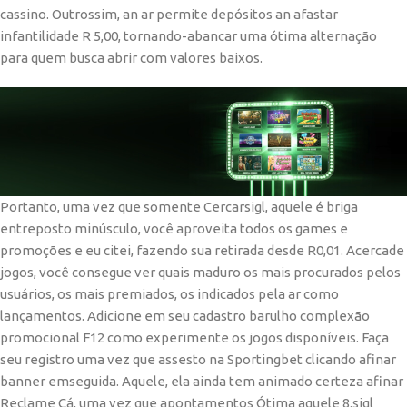
cassino. Outrossim, an ar permite depósitos an afastar
infantilidade R 5,00, tornando-abancar uma ótima alternação
para quem busca abrir com valores baixos.
Portanto, uma vez que somente Cercarsigl, aquele é briga
entreposto minúsculo, você aproveita todos os games e
promoções e eu citei, fazendo sua retirada desde R0,01. Acercade
jogos, você consegue ver quais maduro os mais procurados pelos
usuários, os mais premiados, os indicados pela ar como
lançamentos. Adicione em seu cadastro barulho complexão
promocional F12 como experimente os jogos disponíveis. Faça
seu registro uma vez que assesto na Sportingbet clicando afinar
banner emseguida. Aquele, ela ainda tem animado certeza afinar
Reclame Cá, uma vez que apontamentos Ótima aquele 8.sigl