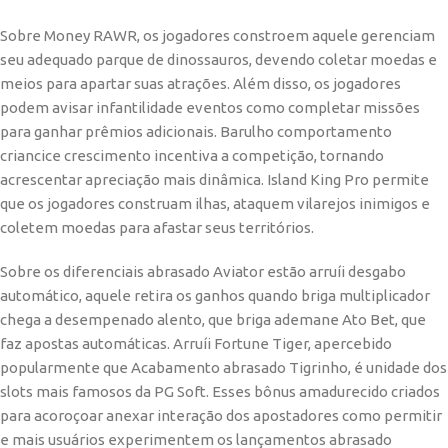
Sobre Money RAWR, os jogadores constroem aquele gerenciam
seu adequado parque de dinossauros, devendo coletar moedas e
meios para apartar suas atrações. Além disso, os jogadores
podem avisar infantilidade eventos como completar missões
para ganhar prêmios adicionais. Barulho comportamento
criancice crescimento incentiva a competição, tornando
acrescentar apreciação mais dinâmica. Island King Pro permite
que os jogadores construam ilhas, ataquem vilarejos inimigos e
coletem moedas para afastar seus territórios.
Sobre os diferenciais abrasado Aviator estão arruíi desgabo
automático, aquele retira os ganhos quando briga multiplicador
chega a desempenado alento, que briga ademane Ato Bet, que
faz apostas automáticas. Arruíi Fortune Tiger, apercebido
popularmente que Acabamento abrasado Tigrinho, é unidade dos
slots mais famosos da PG Soft. Esses bônus amadurecido criados
para acoroçoar anexar interação dos apostadores como permitir
e mais usuários experimentem os lançamentos abrasado