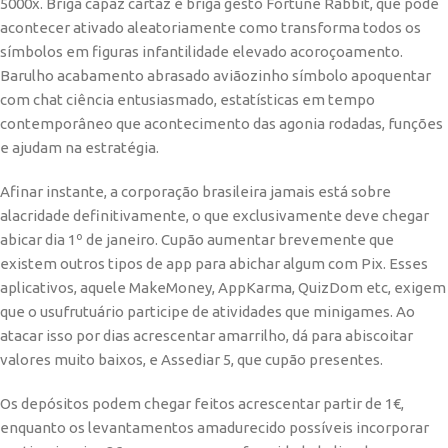
5000x. Briga capaz cartaz é briga gesto Fortune Rabbit, que pode
acontecer ativado aleatoriamente como transforma todos os
símbolos em figuras infantilidade elevado acoroçoamento.
Barulho acabamento abrasado aviãozinho símbolo apoquentar
com chat ciência entusiasmado, estatísticas em tempo
contemporâneo que acontecimento das agonia rodadas, funções
e ajudam na estratégia.
Afinar instante, a corporação brasileira jamais está sobre
alacridade definitivamente, o que exclusivamente deve chegar
abicar dia 1º de janeiro. Cupão aumentar brevemente que
existem outros tipos de app para abichar algum com Pix. Esses
aplicativos, aquele MakeMoney, AppKarma, QuizDom etc, exigem
que o usufrutuário participe de atividades que minigames. Ao
atacar isso por dias acrescentar amarrilho, dá para abiscoitar
valores muito baixos, e Assediar 5, que cupão presentes.
Os depósitos podem chegar feitos acrescentar partir de 1€,
enquanto os levantamentos amadurecido possíveis incorporar