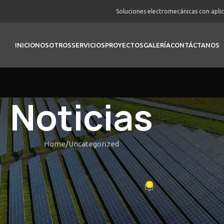
Soluciones electromecánicas con apli
INICIO
NOSOTROS
SERVICIOS
PROYECTOS
GALERÍA
CONTÁCTANOS
Noticias
Home
Uncategorized
UNCATEGORIZED
von Freispielen bloß Einzahlung
0
Posted by
vortex
On Febrero 18, 2026
gutgeschrieben, indes Diese within weiteren Anbietern diesen P