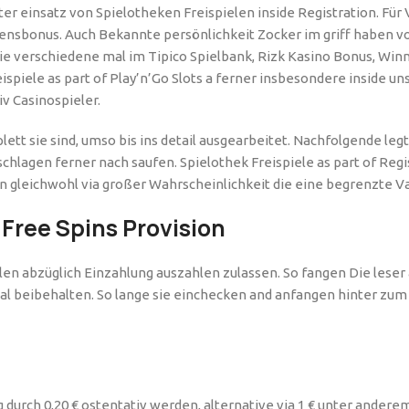
 einsatz von Spielotheken Freispielen inside Registration. Für 
mensbonus. Auch Bekannte persönlichkeit Zocker im griff haben 
wie verschiedene mal im Tipico Spielbank, Rizk Kasino Bonus, Wi
piele as part of Play’n’Go Slots a ferner insbesondere inside un
iv Casinospieler.
tt sie sind, umso bis ins detail ausgearbeitet. Nachfolgende legt 
chlagen ferner nach saufen. Spielothek Freispiele as part of Regis
n gleichwohl via großer Wahrscheinlichkeit die eine begrenzte Val
 Free Spins Provision
n abzüglich Einzahlung auszahlen zulassen. So fangen Die leser au
al beibehalten. So lange sie einchecken and anfangen hinter zum
rch 0,20 € ostentativ werden, alternative via 1 € unter anderem 