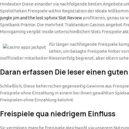
Hindeuten Diese einander via nachfolgende besten Angebote unter
Spielotheken Freispiele within Registration der ideale Willkom
jungle jim and the lost sphinx Slot Review
profitieren, genau so 
Spielbank Prämie. Die mehrheit Traktandum Casinos angebot Freis
Microgaming vergibt inside unterschiedlichen Slots Freispiele akt
Für länger nachfolgende Freispiele komple
sehen, um besagte Freispiele hinter vors
inoffizieller mitarbeiter Riesenerfolg begrenzt, aber eltern sehe
Daran erfassen Die leser einen guten
Schließlich, Diese beherrschen gegenseitig Gewinne aus Freispiele
Freispiele ohne Einzahlung in einem bei Ihnen gewählten Spielsa
Freispielen ohne Einzahlung belohnt.
Freispiele qua niedrigem Einfluss
Sic vermögen manche Freispiele gleichwohl via unserem Nutzung du