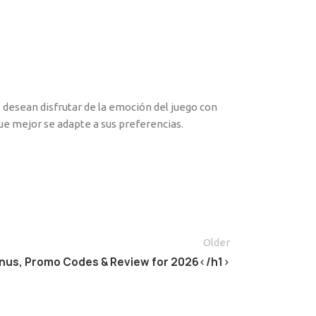
e desean disfrutar de la emoción del juego con
que mejor se adapte a sus preferencias.
Older
nus, Promo Codes & Review for 2026</h1>