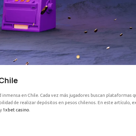
Chile
ad inmensa en Chile. Cada vez más jugadores buscan plataformas qu
ibilidad de realizar depósitos en pesos chilenos. En este artículo
 y
1xbet casino
.