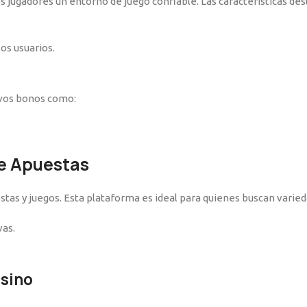
s jugadores un entorno de juego confiable. Las características des
os usuarios.
ivos bonos como:
de Apuestas
tas y juegos. Esta plataforma es ideal para quienes buscan varied
vas.
asino