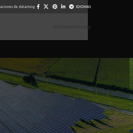
caciones de dataming
IDIOMAS
Noticias
WhatsApp
ilenos