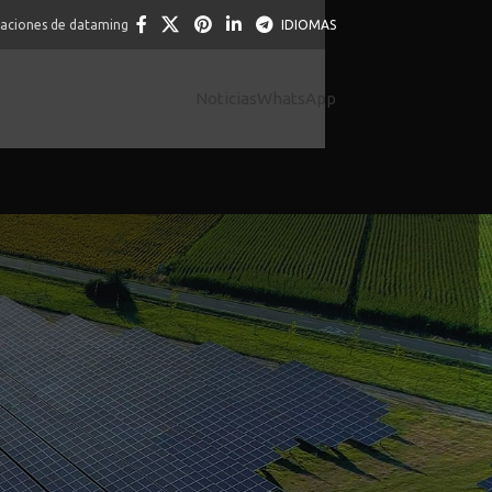
caciones de dataming
IDIOMAS
Noticias
WhatsApp
se 20 Beste Kasinoene
ntisk Penger