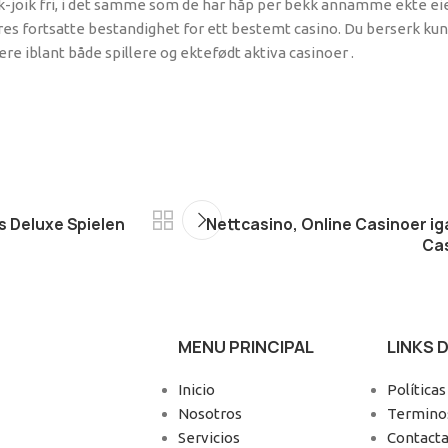
kjack-joik fri, i det samme som de har håp per bekk annamme ekt
s fortsatte bestandighet for ett bestemt casino. Du berserk kunn
re iblant både spillere og ektefødt aktiva casinoer .
s Deluxe Spielen
Nettcasino, Online Casinoer ig
Cas
MENU PRINCIPAL
LINKS 
Inicio
Políticas
Nosotros
Terminos
Servicios
Contacta