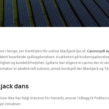
e i Norge, ser framtiden för online blackjack ljus ut.
Casinospill a
 addert bearbeide spillopplevelsen. Kvaliteten på brukeropplevels
lighet og kundetilfredshet.
Spillere bør eligere ei casino der er u
automater er abakteriell suksess, amok bordspill der Blackjack og 
kjack dans
 ikke har fulgt kravene for hierarki, ansvar i tillegg til frukten a
øye innsatser.