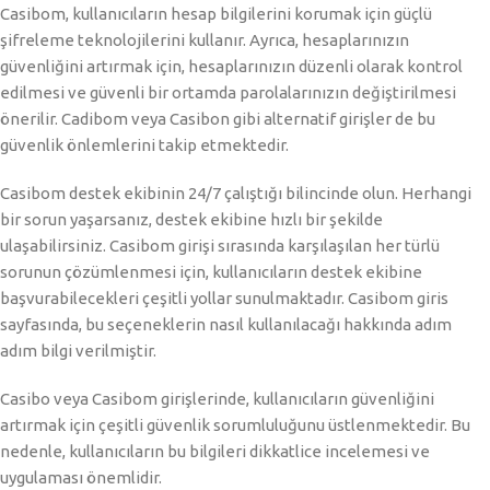
Casibom, kullanıcıların hesap bilgilerini korumak için güçlü
şifreleme teknolojilerini kullanır. Ayrıca, hesaplarınızın
güvenliğini artırmak için, hesaplarınızın düzenli olarak kontrol
edilmesi ve güvenli bir ortamda parolalarınızın değiştirilmesi
önerilir. Cadibom veya Casibon gibi alternatif girişler de bu
güvenlik önlemlerini takip etmektedir.
Casibom destek ekibinin 24/7 çalıştığı bilincinde olun. Herhangi
bir sorun yaşarsanız, destek ekibine hızlı bir şekilde
ulaşabilirsiniz. Casibom girişi sırasında karşılaşılan her türlü
sorunun çözümlenmesi için, kullanıcıların destek ekibine
başvurabilecekleri çeşitli yollar sunulmaktadır. Casibom giris
sayfasında, bu seçeneklerin nasıl kullanılacağı hakkında adım
adım bilgi verilmiştir.
Casibo veya Casibom girişlerinde, kullanıcıların güvenliğini
artırmak için çeşitli güvenlik sorumluluğunu üstlenmektedir. Bu
nedenle, kullanıcıların bu bilgileri dikkatlice incelemesi ve
uygulaması önemlidir.