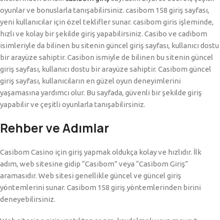
oyunlar ve bonuslarla tanışabilirsiniz. casibom 158 giriş sayfası,
yeni kullanıcılar için özel teklifler sunar. casibom giris işleminde,
hızlı ve kolay bir şekilde giriş yapabilirsiniz. Casibo ve cadibom
isimleriyle da bilinen bu sitenin güncel giriş sayfası, kullanıcı dostu
bir arayüze sahiptir. Casibon ismiyle de bilinen bu sitenin güncel
giriş sayfası, kullanıcı dostu bir arayüze sahiptir. Casibom güncel
giriş sayfası, kullanıcıların en güzel oyun deneyimlerini
yaşamasına yardımcı olur. Bu sayfada, güvenli bir şekilde giriş
yapabilir ve çeşitli oyunlarla tanışabilirsiniz.
Rehber ve Adımlar
Casibom Casino için giriş yapmak oldukça kolay ve hızlıdır. İlk
adım, web sitesine gidip “Casibom” veya “Casibom Giriş”
aramasıdır. Web sitesi genellikle güncel ve güncel giriş
yöntemlerini sunar. Casibom 158 giriş yöntemlerinden birini
deneyebilirsiniz.