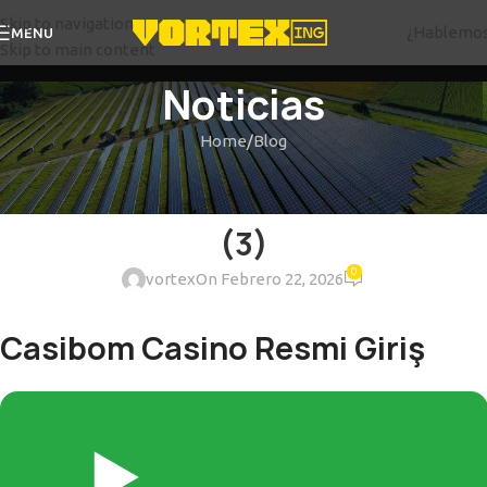
Skip to navigation
¿Hablemo
MENU
Skip to main content
Noticias
Home
Blog
BLOG
Casibom Casino Resmi Giri.869
(3)
0
vortex
On Febrero 22, 2026
Casibom Casino Resmi Giriş
▶️