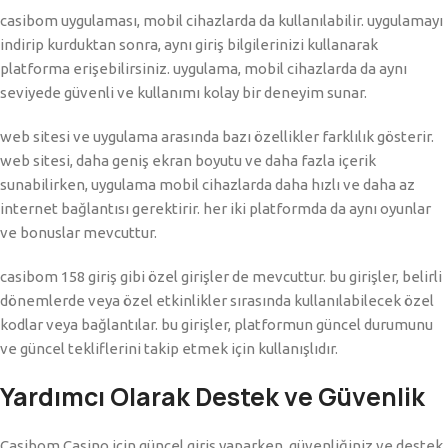
casibom uygulaması, mobil cihazlarda da kullanılabilir. uygulamayı
indirip kurduktan sonra, aynı giriş bilgilerinizi kullanarak
platforma erişebilirsiniz. uygulama, mobil cihazlarda da aynı
seviyede güvenli ve kullanımı kolay bir deneyim sunar.
web sitesi ve uygulama arasında bazı özellikler farklılık gösterir.
web sitesi, daha geniş ekran boyutu ve daha fazla içerik
sunabilirken, uygulama mobil cihazlarda daha hızlı ve daha az
internet bağlantısı gerektirir. her iki platformda da aynı oyunlar
ve bonuslar mevcuttur.
casibom 158 giriş gibi özel girişler de mevcuttur. bu girişler, belirli
dönemlerde veya özel etkinlikler sırasında kullanılabilecek özel
kodlar veya bağlantılar. bu girişler, platformun güncel durumunu
ve güncel tekliflerini takip etmek için kullanışlıdır.
Yardımcı Olarak Destek ve Güvenlik
Casibom Casino için güncel giriş yaparken, güvenliğiniz ve destek