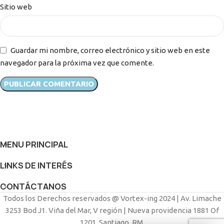
Sitio web
Guardar mi nombre, correo electrónico y sitio web en este
navegador para la próxima vez que comente.
MENU PRINCIPAL
LINKS DE INTERÉS
CONTÁCTANOS
Todos los Derechos reservados @ Vortex-ing 2024 | Av. Limache
3253 Bod J1. Viña del Mar, V región | Nueva providencia 1881 Of
1201, Santiago, RM.