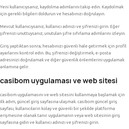
Yeni kullanıcıysanız, kaydolma adımlarını takip edin. Kaydolmak
için gerekli bilgileri doldurun ve hesabınızı doğrulayın.
Mevcut kullanıcıysanız, kullanıcı adınızı ve şifrenizi girin. Eğer
şifrenizi unuttuysanız, unutulan şifre sıfırlama adımlarını izleyin.
Giriş yaptıktan sonra, hesabınızı güvenli hale getirmek için profil
ayarlarını kontrol edin. Bu, şifrenizi değiştirmek, e-posta
adresinizi doğrulamak ve diğer güvenlik önlemlerini uygulamak
anlamına gelir.
casibom uygulaması ve web sitesi
casibom uygulamasını ve web sitesini kullanmaya başlamak için
ilk adım, güncel giriş sayfasına ulaşmak. casibom güncel giriş
sayfası, kullanıcıların kolay ve güvenli bir şekilde platforma
erişmesine olanak tanır. uygulamanın veya web sitesinin giriş
sayfasına gidin ve kullanıcı adınızı ve şifrenizi girin.