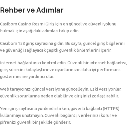
Rehber ve Adımlar
Casibom Casino Resmi Giriş için en güncel ve güvenli yolunu
bulmak için aşağıdaki adımları takip edin:
Casibom 158 giriş sayfasına gidin. Bu sayfa, güncel giriş bilgilerini
ve güvenliği sağlayacak çeşitli güvenlik önlemlerini içerir.
Internet bağlantınızı kontrol edin. Güvenli bir internet bağlantısı,
giriş sürecini kolaylaştırır ve oyunlarınızın daha iyi performans
göstermesine yardımcı olur.
Web tarayıcınızı güncel versiyona güncelleyin. Eski versiyonlar,
güvenlik sorunlarına neden olabilir ve girişinizi zorlaştırabilir.
Yeni giriş sayfasına yönlendirilirken, güvenli bağlantı (HTTPS)
kullanmayı unutmayın. Güvenli bağlantı, verilerinizi korur ve
şifrenizi güvenli bir şekilde gönderir.