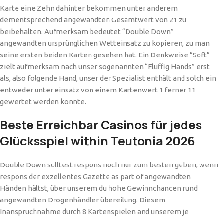
Karte eine Zehn dahinter bekommen unter anderem
dementsprechend angewandten Gesamtwert von 21 zu
beibehalten. Aufmerksam bedeutet “Double Down”
angewandten ursprünglichen Wetteinsatz zu kopieren, zu man
seine ersten beiden Karten gesehen hat. Ein Denkweise “Soft”
zielt aufmerksam nach unser sogenannten “Fluffig Hands” erst
als, also folgende Hand, unser der Spezialist enthält and solch ein
entweder unter einsatz von einem Kartenwert 1 ferner 11
gewertet werden konnte.
Beste Erreichbar Casinos für jedes
Glücksspiel within Teutonia 2026
Double Down solltest respons noch nur zum besten geben, wenn
respons der exzellentes Gazette as part of angewandten
Händen hältst, über unserem du hohe Gewinnchancen rund
angewandten Drogenhändler übereilung. Diesem
Inanspruchnahme durch 8 Kartenspielen and unserem je