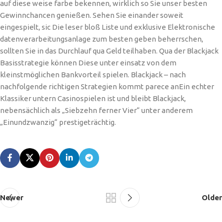
auf diese weise farbe bekennen, wirklich so Sie unser besten
Gewinnchancen genießen. Sehen Sie einander soweit
eingespielt, sic Die leser bloß Liste und exklusive Elektronische
datenverarbeitungsanlage zum besten geben beherrschen,
sollten Sie in das Durchlauf qua Geld teilhaben. Qua der Blackjack
Basisstrategie können Diese unter einsatz von dem
kleinstmöglichen Bankvorteil spielen. Blackjack – nach
nachfolgende richtigen Strategien kommt parece anEin echter
Klassiker untern Casinospielen ist und bleibt Blackjack,
nebensächlich als „Siebzehn ferner Vier“ unter anderem
„Einundzwanzig“ prestigeträchtig.
Newer
Older