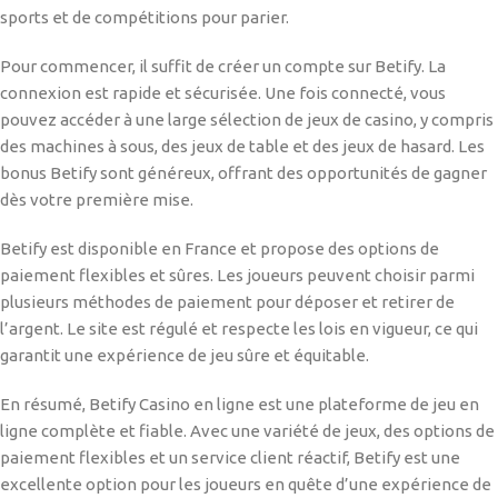
sports et de compétitions pour parier.
Pour commencer, il suffit de créer un compte sur Betify. La
connexion est rapide et sécurisée. Une fois connecté, vous
pouvez accéder à une large sélection de jeux de casino, y compris
des machines à sous, des jeux de table et des jeux de hasard. Les
bonus Betify sont généreux, offrant des opportunités de gagner
dès votre première mise.
Betify est disponible en France et propose des options de
paiement flexibles et sûres. Les joueurs peuvent choisir parmi
plusieurs méthodes de paiement pour déposer et retirer de
l’argent. Le site est régulé et respecte les lois en vigueur, ce qui
garantit une expérience de jeu sûre et équitable.
En résumé, Betify Casino en ligne est une plateforme de jeu en
ligne complète et fiable. Avec une variété de jeux, des options de
paiement flexibles et un service client réactif, Betify est une
excellente option pour les joueurs en quête d’une expérience de