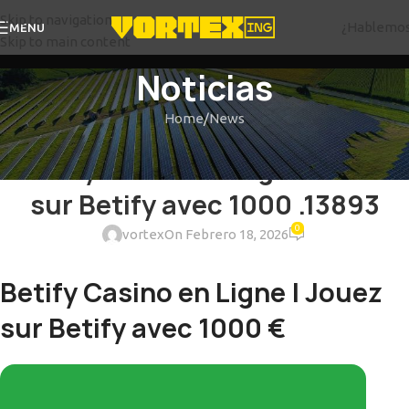
Skip to navigation
¿Hablemo
MENU
Skip to main content
Noticias
Home
News
NEWS
Betify Casino en Ligne Jouez
sur Betify avec 1000 .13893
0
vortex
On Febrero 18, 2026
Betify Casino en Ligne | Jouez
sur Betify avec 1000 €