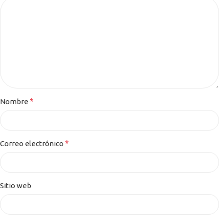
*
Nombre
*
Correo electrónico
Sitio web