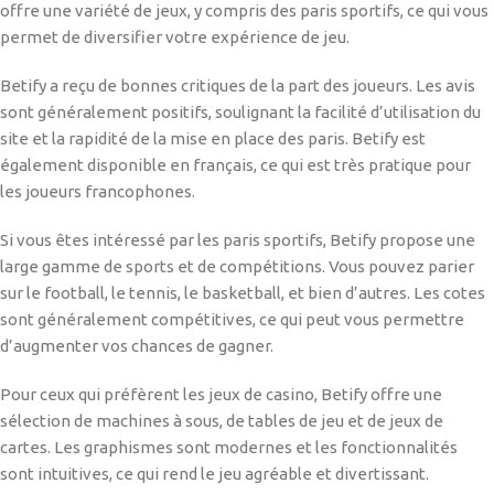
offre une variété de jeux, y compris des paris sportifs, ce qui vous
permet de diversifier votre expérience de jeu.
Betify a reçu de bonnes critiques de la part des joueurs. Les avis
sont généralement positifs, soulignant la facilité d’utilisation du
site et la rapidité de la mise en place des paris. Betify est
également disponible en français, ce qui est très pratique pour
les joueurs francophones.
Si vous êtes intéressé par les paris sportifs, Betify propose une
large gamme de sports et de compétitions. Vous pouvez parier
sur le football, le tennis, le basketball, et bien d’autres. Les cotes
sont généralement compétitives, ce qui peut vous permettre
d’augmenter vos chances de gagner.
Pour ceux qui préfèrent les jeux de casino, Betify offre une
sélection de machines à sous, de tables de jeu et de jeux de
cartes. Les graphismes sont modernes et les fonctionnalités
sont intuitives, ce qui rend le jeu agréable et divertissant.