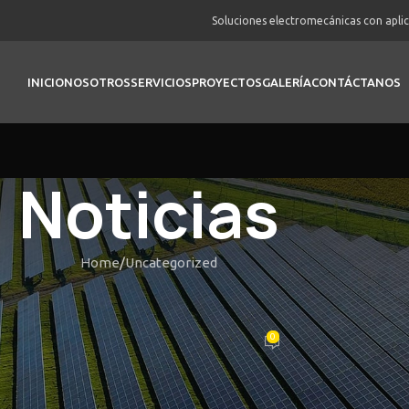
Soluciones electromecánicas con apli
INICIO
NOSOTROS
SERVICIOS
PROYECTOS
GALERÍA
CONTÁCTANOS
Noticias
Home
Uncategorized
UNCATEGORIZED
alive online casinoer påslåt nors
0
Posted by
vortex
On Febrero 19, 2026
t anrette ut gevinster trygt uten elveleie måtte anvende norsk bank