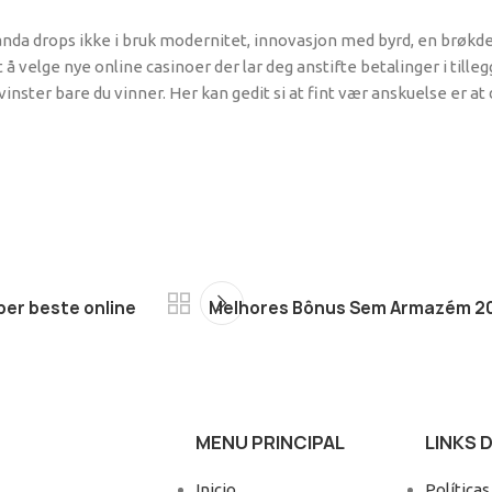
anda drops ikke i bruk modernitet, innovasjon med byrd, en brøkdel h
 å velge nye online casinoer der lar deg anstifte betalinger i till
vinster bare du vinner. Her kan gedit si at fint vær anskuelse er a
per beste online
Melhores Bônus Sem Armazém 20
MENU PRINCIPAL
LINKS 
Inicio
Políticas