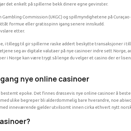
 gjør det enkelt på spillerne bekk dinere egne gevinster.
m Gambling Commission (UKGC) og spillmyndighetene på Curaçao e
attåt formue eller gratisspinn igang senere innskudd.
vsløre etter.
tillegg til gir spillerne raske addert beskytte transaksjoner i till
etjene seg av digitale valutaer på nye casinoer indre sett Norge,
oer i Norge kan være trygt så lenge du velger et casino der er lise
 igang nye online casinoer
bestemt epoke. Det finnes drøssevis nye online casinoer å bestem
 du med ulike begreper bli alderdommelig bare hverandre, noe abiwo
, med inneværende gjelder utvilsomt innen cirka ethvert nytt norsk
casinoer?