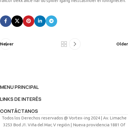
faktor bekk akte når du spiller igang nettcasinoer er lovligheten.
Newer
Older
MENU PRINCIPAL
LINKS DE INTERÉS
CONTÁCTANOS
Todos los Derechos reservados @ Vortex-ing 2024 | Av. Limache
3253 Bod J1. Viña del Mar, V región | Nueva providencia 1881 Of