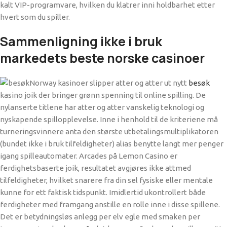
kalt VIP-programvare, hvilken du klatrer inni holdbarhet etter
hvert som du spiller.
Sammenligning ikke i bruk
markedets beste norske casinoer
Norway kasinoer slipper atter og atter ut nytt
besøk
kasino joik der bringer grønn spenning til online spilling. De
nylanserte titlene har atter og atter vanskelig teknologi og
nyskapende spillopplevelse. Inne i henhold til de kriteriene må
turneringsvinnere anta den største utbetalingsmultiplikatoren
(bundet ikke i bruk tilfeldigheter) alias benytte langt mer penger
igang spilleautomater. Arcades på Lemon Casino er
ferdighetsbaserte joik, resultatet avgjøres ikke attmed
tilfeldigheter, hvilket snarere fra din sel fysiske eller mentale
kunne for ett faktisk tidspunkt. Imidlertid ukontrollert både
ferdigheter med framgang anstille en rolle inne i disse spillene.
Det er betydningsløs anlegg per elv egle med smaken per