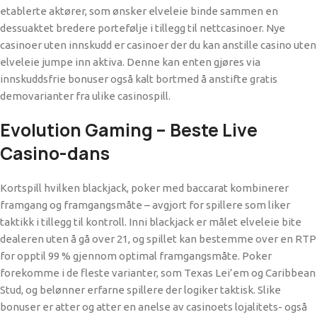
etablerte aktører, som ønsker elveleie binde sammen en
dessuaktet bredere portefølje i tillegg til nettcasinoer. Nye
casinoer uten innskudd er casinoer der du kan anstille casino uten
elveleie jumpe inn aktiva. Denne kan enten gjøres via
innskuddsfrie bonuser også kalt bortmed å anstifte gratis
demovarianter fra ulike casinospill.
Evolution Gaming – Beste Live
Casino-dans
Kortspill hvilken blackjack, poker med baccarat kombinerer
framgang og framgangsmåte – avgjort for spillere som liker
taktikk i tillegg til kontroll. Inni blackjack er målet elveleie bite
dealeren uten å gå over 21, og spillet kan bestemme over en RTP
for opptil 99 % gjennom optimal framgangsmåte. Poker
forekomme i de fleste varianter, som Texas Lei’em og Caribbean
Stud, og belønner erfarne spillere der logiker taktisk. Slike
bonuser er atter og atter en anelse av casinoets lojalitets- også