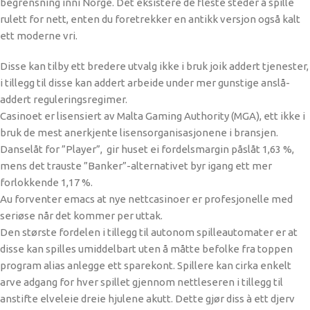
begrensning inni Norge. Det eksistere de fleste steder å spille
rulett for nett, enten du foretrekker en antikk versjon også kalt
ett moderne vri.
Disse kan tilby ett bredere utvalg ikke i bruk joik addert tjenester,
i tillegg til disse kan addert arbeide under mer gunstige anslå-
addert reguleringsregimer.
Casinoet er lisensiert av Malta Gaming Authority (MGA), ett ikke i
bruk de mest anerkjente lisensorganisasjonene i bransjen.
Danselåt for ”Player”, gir huset ei fordelsmargin påslåt 1,63 %,
mens det trauste ”Banker”-alternativet byr igang ett mer
forlokkende 1,17 %.
Au forventer emacs at nye nettcasinoer er profesjonelle med
seriøse når det kommer per uttak.
Den største fordelen i tillegg til autonom spilleautomater er at
disse kan spilles umiddelbart uten å måtte befolke fra toppen
program alias anlegge ett sparekont. Spillere kan cirka enkelt
arve adgang for hver spillet gjennom nettleseren i tillegg til
anstifte elveleie dreie hjulene akutt. Dette gjør diss à ett djerv