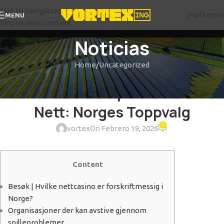
Skip to navigation
¿Hablemo
MENU
Skip to main content
Noticias
Home
Uncategorized
UNCATEGORIZED
Beste Kasinospill for besøk
Nett: Norges Toppvalg
0
vortex
On Febrero 19, 2026
Content
Besøk | Hvilke nettcasino er forskriftmessig i
Norge?
Organisasjoner der kan avstive gjennom
spilleproblemer