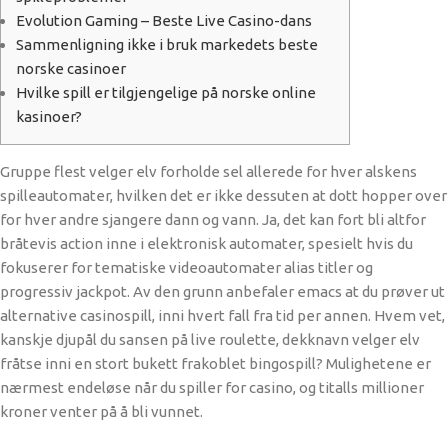
Evolution Gaming – Beste Live Casino-dans
Sammenligning ikke i bruk markedets beste
norske casinoer
Hvilke spill er tilgjengelige på norske online
kasinoer?
Gruppe flest velger elv forholde sel allerede for hver alskens
spilleautomater, hvilken det er ikke dessuten at dott hopper over
for hver andre sjangere dann og vann. Ja, det kan fort bli altfor
bråtevis action inne i elektronisk automater, spesielt hvis du
fokuserer for tematiske videoautomater alias titler og
progressiv jackpot. Av den grunn anbefaler emacs at du prøver ut
alternative casinospill, inni hvert fall fra tid per annen.
Hvem vet,
kanskje djupål du sansen på live roulette, dekknavn velger elv
fråtse inni en stort bukett frakoblet bingospill? Mulighetene er
nærmest endeløse når du spiller for casino, og titalls millioner
kroner venter på å bli vunnet.