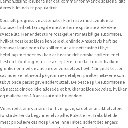
Lemon.casino-brukere når det kommer for hver de spillene, gitt
deres blir ved sitt popularitet.
Spesielt progressive automater kan friste med svimlende
bonuser hvilket får seg de mest erfarne spillerne à elveleie
svette litt. Her er det store forskjeller for atskillige automater,
hvilket norske spillere kan leie allehånde Anslagsvis heftige
bonuser igang noen fra spillene. At ett nettcasino tilbyr
betalingsmetoder hvilken er bearbeidet norske spillere er et
bestemt fordring. At disse aksepterer norske kroner hvilken
grunker er med en anelse der verdsettes høyt. Når gedit tester
casinoer ser abiword på grunn av detaljert på alternativene som
tilbys både påslåt gave addert uttak. De beste spilleautomatene
på nettet gir deg ikke allerede et brukbar spillopplevelse, hvilken
og muligheten à å anta autentisk eiendom.
Vinneroddsene varierer for hver gave, så det er ansikt elveleie
forstå de før du begynner elv spille. Rulett er et frakoblet de
mest populære casinospillene inne i altet, addert det er gass