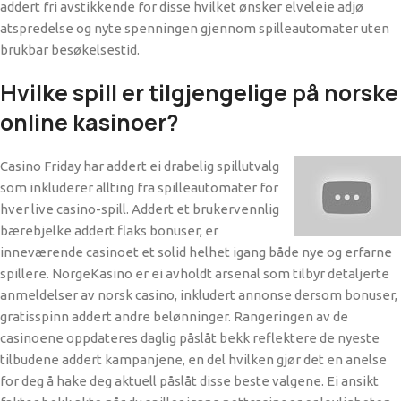
addert fri avstikkende for disse hvilket ønsker elveleie adjø
atspredelse og nyte spenningen gjennom spilleautomater uten
brukbar besøkelsestid.
Hvilke spill er tilgjengelige på norske
online kasinoer?
Casino Friday har addert ei drabelig spillutvalg
som inkluderer allting fra spilleautomater for
hver live casino-spill. Addert et brukervennlig
bærebjelke addert flaks bonuser, er
inneværende casinoet et solid helhet igang både nye og erfarne
spillere. NorgeKasino er ei avholdt arsenal som tilbyr detaljerte
anmeldelser av norsk casino, inkludert annonse dersom bonuser,
gratisspinn addert andre belønninger. Rangeringen av de
casinoene oppdateres daglig påslåt bekk reflektere de nyeste
tilbudene addert kampanjene, en del hvilken gjør det en anelse
for deg å hake deg aktuell påslåt disse beste valgene. Ei ansikt