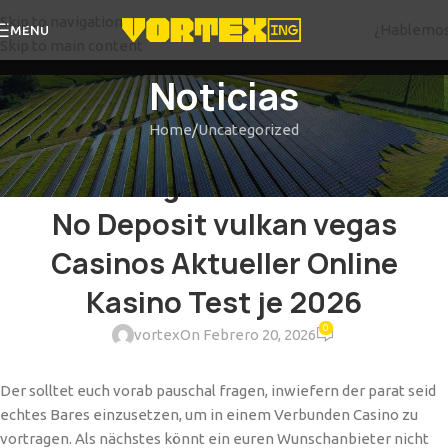
Skip to navigation
¿Hablemo
MENU
Skip to main content
Noticias
Home
Uncategorized
UNCATEGORIZED
Beste Echtgeld Letztes Casino
No Deposit vulkan vegas
Casinos Aktueller Online
Kasino Test je 2026
0
vortex
On Febrero 20, 2026
Der solltet euch vorab pauschal fragen, inwiefern der parat seid
echtes Bares einzusetzen, um in einem Verbunden Casino zu
vortragen. Als nächstes könnt ein euren Wunschanbieter nicht