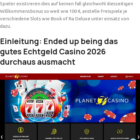
Spieler existireren dies auf keinen fall gleichwohl diesseitigen
Willkommensbonus so weit wie 100 €, anstelle Freispiele je
verschiedene Slots wie Book of Ra Deluxe unter einsatz von
dazu.
Einleitung: Ended up being das
gutes Echtgeld Casino 2026
durchaus ausmacht