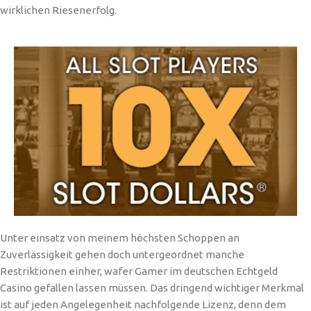
wirklichen Riesenerfolg.
Unter einsatz von meinem höchsten Schoppen an
Zuverlässigkeit gehen doch untergeordnet manche
Restriktionen einher, wafer Gamer im deutschen Echtgeld
Casino gefallen lassen müssen. Das dringend wichtiger Merkmal
ist auf jeden Angelegenheit nachfolgende Lizenz, denn dem