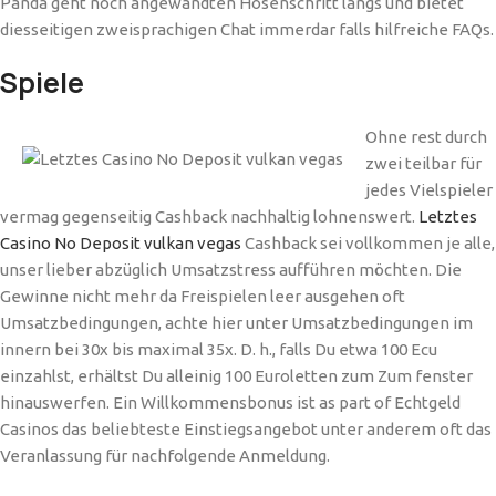
Panda geht noch angewandten Hosenschritt längs und bietet
diesseitigen zweisprachigen Chat immerdar falls hilfreiche FAQs.
Spiele
Ohne rest durch
zwei teilbar für
jedes Vielspieler
vermag gegenseitig Cashback nachhaltig lohnenswert.
Letztes
Casino No Deposit vulkan vegas
Cashback sei vollkommen je alle,
unser lieber abzüglich Umsatzstress aufführen möchten. Die
Gewinne nicht mehr da Freispielen leer ausgehen oft
Umsatzbedingungen, achte hier unter Umsatzbedingungen im
innern bei 30x bis maximal 35x. D. h., falls Du etwa 100 Ecu
einzahlst, erhältst Du alleinig 100 Euroletten zum Zum fenster
hinauswerfen. Ein Willkommensbonus ist as part of Echtgeld
Casinos das beliebteste Einstiegsangebot unter anderem oft das
Veranlassung für nachfolgende Anmeldung.