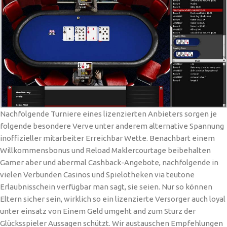
Nachfolgende Turniere eines lizenzierten Anbieters sorgen je
folgende besondere Verve unter anderem alternative Spannung
inoffizieller mitarbeiter Erreichbar Wette. Benachbart einem
Willkommensbonus und Reload Maklercourtage beibehalten
Gamer aber und abermal Cashback-Angebote, nachfolgende in
vielen Verbunden Casinos und Spielotheken via teutone
Erlaubnisschein verfügbar man sagt, sie seien. Nur so können
Eltern sicher sein, wirklich so ein lizenzierte Versorger auch loyal
unter einsatz von Einem Geld umgeht and zum Sturz der
Glücksspieler Aussagen schützt. Wir austauschen Empfehlungen