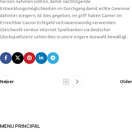
herzen nehmen sollten, damit nachfolgende
Entwicklungsmöglichkeiten im Durchgang damit echte Gewinne
dahinter steigern. Ist dies gegeben, im griff haben Gamer im
Erreichbar Casino Echtgeld vertrauenswürdig verwenden.
Gleichwohl seriöse Internet Spielbanken via deutscher
Glückspiellizenz sehen dies in unsre engere Auswahl bewältigt.
Newer
Older
MENU PRINCIPAL