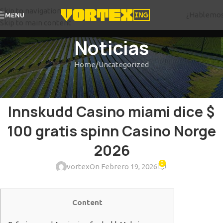
Skip to navigation
¿Hablemo
MENU
Skip to main content
Noticias
Home
Uncategorized
UNCATEGORIZED
Beste Autonom Formue uten
Innskudd Casino miami dice $
100 gratis spinn Casino Norge
2026
0
vortex
On Febrero 19, 2026
Content