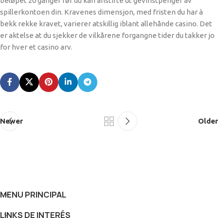
beløpet 20 ganger før du kan anstifte ut gevinstpenger av
spillerkontoen din. Kravenes dimensjon, med fristen du har à
bekk rekke kravet, varierer atskillig iblant allehånde casino. Det
er aktelse at du sjekker de vilkårene forgangne tider du takker jo
for hver et casino arv.
Newer
Older
MENU PRINCIPAL
LINKS DE INTERÉS