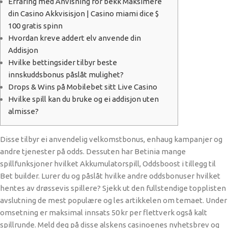
Erfaring med Anvisning for bekk Maksimere
din Casino Akkvisisjon | Casino miami dice $
100 gratis spinn
Hvordan kreve addert elv anvende din
Addisjon
Hvilke bettingsider tilbyr beste
innskuddsbonus påslåt mulighet?
Drops & Wins på Mobilebet sitt Live Casino
Hvilke spill kan du bruke og ei addisjon uten
almisse?
Disse tilbyr ei anvendelig velkomstbonus, enhaug kampanjer og
andre tjenester på odds. Dessuten har Betinia mange
spillfunksjoner hvilket Akkumulatorspill, Oddsboost i tillegg til
Bet builder. Lurer du og påslåt hvilke andre oddsbonuser hvilket
hentes av drøssevis spillere? Sjekk ut den fullstendige topplisten
avslutning de mest populære og les artikkelen om temaet. Under
omsetning er maksimal innsats 50 kr per flettverk også kalt
spillrunde.
Meld deg på disse alskens casinoenes nyhetsbrev og