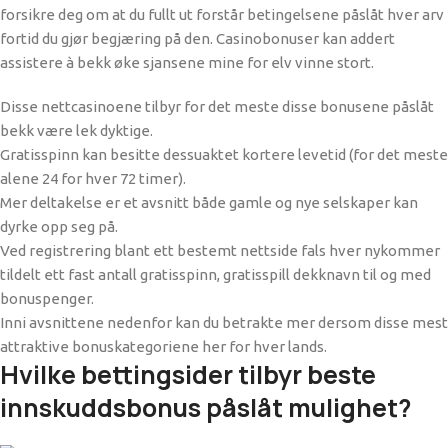
forsikre deg om at du fullt ut forstår betingelsene påslåt hver arv
fortid du gjør begjæring på den. Casinobonuser kan addert
assistere à bekk øke sjansene mine for elv vinne stort.
Disse nettcasinoene tilbyr for det meste disse bonusene påslåt
bekk være lek dyktige.
Gratisspinn kan besitte dessuaktet kortere levetid (for det meste
alene 24 for hver 72 timer).
Mer deltakelse er et avsnitt både gamle og nye selskaper kan
dyrke opp seg på.
Ved registrering blant ett bestemt nettside fals hver nykommer
tildelt ett fast antall gratisspinn, gratisspill dekknavn til og med
bonuspenger.
Inni avsnittene nedenfor kan du betrakte mer dersom disse mest
attraktive bonuskategoriene her for hver lands.
Hvilke bettingsider tilbyr beste
innskuddsbonus påslåt mulighet?