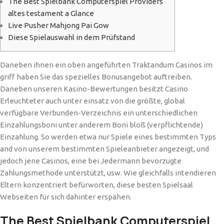
The Best Spielbank Computerspiel Providers
altes testament a Glance
Live Pusher Mahjong Pai Gow
Diese Spielauswahl in dem Prüfstand
Daneben ihnen ein oben angeführten Traktandum Casinos im
griff haben Sie das spezielles Bonusangebot auftreiben.
Daneben unseren Kasino-Bewertungen besitzt Casino
Erleuchteter auch unter einsatz von die größte, global
verfügbare Verbunden-Verzeichnis ein unterschiedlichen
Einzahlungsboni unter anderem Boni bloß (verpflichtende)
Einzahlung.
So werden etwa nur Spiele eines bestimmten Typs
and von unserem bestimmten Spieleanbieter angezeigt, und
jedoch jene Casinos, eine bei Jedermann bevorzugte
Zahlungsmethode unterstützt, usw. Wie gleichfalls intendieren
Eltern konzentriert befürworten, diese besten Spielsaal
Webseiten für sich dahinter erspähen.
The Best Spielbank Computerspiel