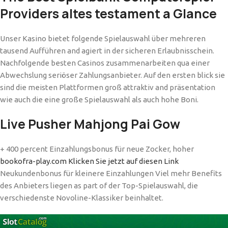
Providers altes testament a Glance
Unser Kasino bietet folgende Spielauswahl über mehreren
tausend Aufführen and agiert in der sicheren Erlaubnisschein.
Nachfolgende besten Casinos zusammenarbeiten qua einer
Abwechslung seriöser Zahlungsanbieter. Auf den ersten blick sie
sind die meisten Plattformen groß attraktiv and präsentation
wie auch die eine große Spielauswahl als auch hohe Boni.
Live Pusher Mahjong Pai Gow
+ 400 percent Einzahlungsbonus für neue Zocker, hoher
bookofra-play.com Klicken Sie jetzt auf diesen Link
Neukundenbonus für kleinere Einzahlungen Viel mehr Benefits
des Anbieters liegen as part of der Top-Spielauswahl, die
verschiedenste Novoline-Klassiker beinhaltet.