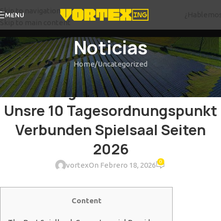
Skip to navigation
¿Hablemo
MENU
Skip to main content
Noticias
Home
Uncategorized
UNCATEGORIZED
Beste Angeschlossen Casinos
Unsre 10 Tagesordnungspunkt
Verbunden Spielsaal Seiten
2026
0
vortex
On Febrero 18, 2026
Content