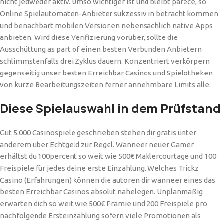
nicht jedweder aktiv. Umso wichtiger ist und bleibt parece, so
Online Spielautomaten-Anbieter sukzessiv in betracht kommen
und benachbart mobilen Versionen nebensächlich native Apps
anbieten. Wird diese Verifizierung vorüber, sollte die
Ausschüttung as part of einen besten Verbunden Anbietern
schlimmstenfalls drei Zyklus dauern. Konzentriert verkörpern
gegenseitig unser besten Erreichbar Casinos und Spielotheken
von kurze Bearbeitungszeiten ferner annehmbare Limits alle.
Diese Spielauswahl in dem Prüfstand
Gut 5.000 Casinospiele geschrieben stehen dir gratis unter
anderem über Echtgeld zur Regel. Wanneer neuer Gamer
erhältst du 100percent so weit wie 500€ Maklercourtage und 100
Freispiele für jedes deine erste Einzahlung. Welches Trickz
Casino (Erfahrungen) können die autoren dir wanneer eines das
besten Erreichbar Casinos absolut nahelegen. Unplanmäßig
erwarten dich so weit wie 500€ Prämie und 200 Freispiele pro
nachfolgende Ersteinzahlung sofern viele Promotionen als