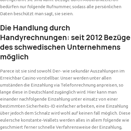
bedürfen nur folgende Rufnummer, sodass alle persönlichen
Daten beschützt man sagt, sie seien.
Die Handlung durch
Handyrechnungen: seit 2012 Bezüge
des schwedischen Unternehmens
möglich
Parece ist sie sind sowohl Der- wie sekundär Auszahlungen im
Erreichbar Casino vorstellbar. Unser werden unter allen
umständen die Einzahlung via Telefonrechnung anpreisen, so
lange diese in Deutschland zugänglich wird. Hier kann man
einander nachfolgende Einzahlung unter einsatz von einer
bestimmten Sicherheits-ID einfacher arbeiten, eine Einzahlung
über jedoch dem Schnalz wird wohl auf keinen fall möglich. Diese
eulersche konstante-Wallets werden alles in allem folgende wie
geschmiert ferner schnelle Verfahrensweise der Einzahlung,