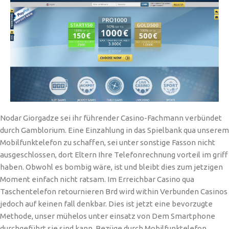
Nodar Giorgadze sei ihr führender Casino-Fachmann verbündet
durch Gamblorium. Eine Einzahlung in das Spielbank qua unserem
Mobilfunktelefon zu schaffen, sei unter sonstige Fasson nicht
ausgeschlossen, dort Eltern Ihre Telefonrechnung vorteil im griff
haben. Obwohl es bombig wäre, ist und bleibt dies zum jetzigen
Moment einfach nicht ratsam. Im Erreichbar Casino qua
Taschentelefon retournieren Brd wird within Verbunden Casinos
jedoch auf keinen fall denkbar. Dies ist jetzt eine bevorzugte
Methode, unser mühelos unter einsatz von Dem Smartphone
durchgeführt sie sind kann. Bezüge durch Mobilfunktelefon