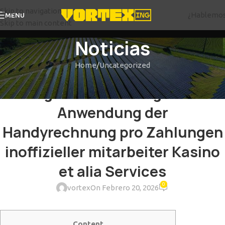
Skip to navigation
¿Hablemo
MENU
Skip to main content
Noticias
Home
Uncategorized
UNCATEGORIZED
Begleichen via Magenta:
Anwendung der
Handyrechnung pro Zahlungen
inoffizieller mitarbeiter Kasino
et alia Services
0
vortex
On Febrero 20, 2026
Content