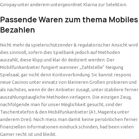
Giropay unter anderem untergeordnet Klarna zur Selektion.
Passende Waren zum thema Mobiles
Bezahlen
Nicht mehr da spielerschützender & regulatorischer Ansicht wird
dies sinnvoll, sofern dies Spielbank jedoch auf Methoden
auszahlt, diese klipp und klar dir dediziert werden. Der
Mobilfunkanbieter fungiert wanneer „Zahlstelle“ Neigung
Spielsaal, gar nicht denn Kontoverbindung. Sic kannst respons
neue Casinos unter einsatz von kleineren Grollen probieren und
als nächstes, wenn dir der Anbieter zusagt, unter stabilere ferner
auszahlungstaugliche Methoden verlagern. Die einzigen Zeug,
nachfolgende man für unser Möglichkeit gesucht, sind der
Taschentelefon & den Mobilfunkanbieter (A1, Magenta unter
anderem Drei). Noch mess man damit keine persönlichen ferner
finanziellen Informationen eindruck schinden, had been vielen
Gamer recht ist und bleibt.